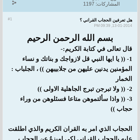
المشاركات:
1197
#1
هل تعرفين الحجاب القراني ؟
13-01-2014, 09:39 PM
بسم الله الرحمن الرحيم
قال تعالى في كتابة الكريم:-
1- (( يا ايها النبي قل لازواجك و بناتك و نساء
المؤمنين يدنين عليهن من جلابيبهن )) ، الجلباب :
الخمار
2- (( ولا تبرجن تبرج الجاهلية الاولى ))
3- (( واذا سألتموهن متاعا فسئلوهن من وراء
حجاب ))
الحجاب الذي امر به القران الكريم والذي اطلقت
عليه بالحجاب القراني لكي اميزهُ عن الحجاب