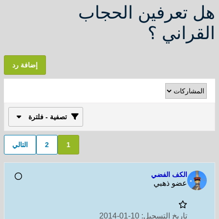
هل تعرفين الحجاب
القراني ؟
إضافة رد
تصفية - فلترة
1
2
التالي
الكف الفضي
عضو ذهبي
تاريخ التسجيل:
10-01-2014