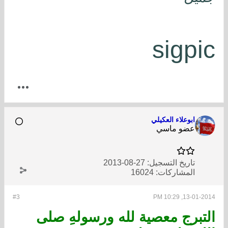
sigpic
ابوعلاء العكيلي
عضو ماسي
تاريخ التسجيل:
27-08-2013
المشاركات:
16024
#3
13-01-2014, 10:29 PM
التبرج معصية لله ورسولهِ صلى