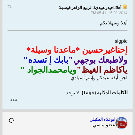
#1
أهلا¤حيدرعبيدي¤الربيع الزاهر¤وسهلا
15-01-2014, 05:41 PM
أهلا وسهلا بكم
sigpic
إحناغيرحسين *ماعدنا وسيلة*
ولاطبعك بوجهي"
بابك إ تسده"
ياكاظم الغيظ"
ويامحمدالجواد "
لجن أبقه عبدكم وإنتم أسيادي
الكلمات الدلالية (Tags):
لا يوجد
ابوعلاء العكيلي
عضو ماسي