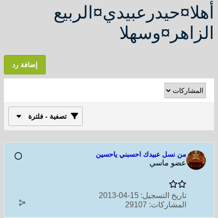
أهلا¤حيدرعبيدي¤الربيع
الزاهر¤وسهلا
إضافة رد
تصفية - فلترة
من نسل عبيدك احسبني ياحسين
عضو ماسي
تاريخ التسجيل:
15-04-2013
المشاركات:
29107