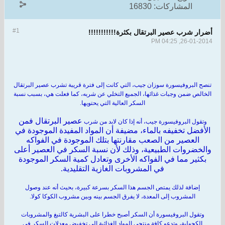
المشاركات:
16830
#1
أضرار شرب عصير البرتقال بكثرة!!!!!!!!!!!
26-01-2014, 04:25 PM
تنصح البروفيسورة سوزان جيب، التي كانت إلى فترة قريبة تشرب عصير البرتقال
الخالص ضمن وجبات غذائها، الجميع التخلي عن شربه، كما فعلت هي، بسبب نسبة
السكر العالية التي يحتويها.
عصير البرتقال
فمن
وتقول البروفيسورة جيب، أنه إذا كان لابد من شرب
الأفضل تخفيفه بالماء، مضيفة أن المواد المفيدة الموجودة في
العصير من الصعب مقارنتها بتلك الموجودة في الفواكه
والخضروات الطبيعية، وذلك لأن نسبة السكر في العصير أعلى
بكثير مما في الفواكه الأخرى وتعادل كمية السكر الموجودة
في المشروبات الغازية التقليدية.
إضافة لذلك يمتص الجسم هذا السكر بسرعة كبيرة، بحيث أنه عند وصول
المشروب إلى المعدة، لا يفرق الجسم بينه وبين مشروب الكوكا كولا.
وتقول البروفيسورة أن السكر أصبح خطرا على البشرية كالتبغ والمشروبات
الكحولية، وتدعو كافة منتجي المواد الغذائية إلى تخفيض معدلات السكر في