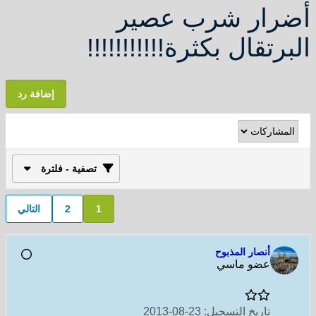
أضرار شرب عصير
البرتقال بكثرة!!!!!!!!!!!
إضافة رد
تصفية - فلترة
1
2
التالي
أنصار المذبوح
عضو ماسي
تاريخ التسجيل:
23-08-2013