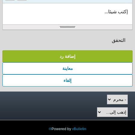
إكتب شيئا...
التحقق
إضافة رد
معاينة
إلغاء
Powered by
vBulletin®