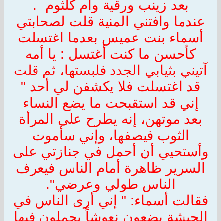
بعد زينب ورقية وأم كلثوم
.
عندما وافتني المنية قلت لصحابتي
أسماء بنت عميس بعدما اغتسلت
كأحسن ما كنت أغتسل : يا أمه
آتيني بثيابي الجدد فلبستها، ثم قلت
قد اغتسلت فلا يكشفن لي أحد "
إني قد استقبحت ما يضع النساء
بعد موتهن، إنه يطرح على المرأة
الثوب فيصفها، وإني سأموت
وأستحيي أن أحمل في جنازتي على
السرير ظاهرة أمام الناس فيعرف
الناس طولي وعرضي".
فقالت أسماء: " إني أرى الناس في
الحبشة يضعون نعوشاً يحملون فيها