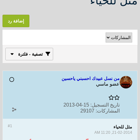
مثل للحياء
إضافة رد
تصفية - فلترة
من نسل عبيدك احسبني ياحسين
عضو ماسي
تاريخ التسجيل:
15-04-2013
المشاركات:
29107
#1
مثل للحياء
21-02-2014, 11:20 AM