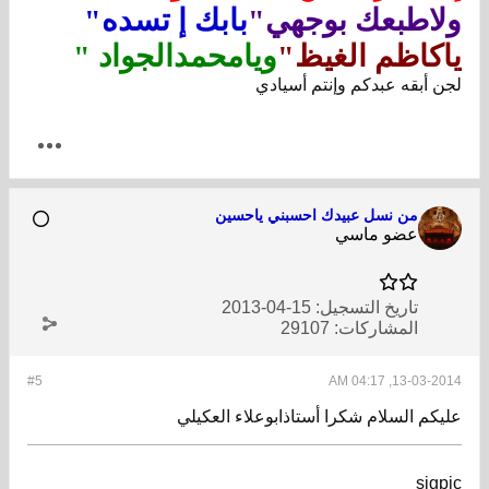
ولاطبعك بوجهي"
بابك إ تسده"
ياكاظم الغيظ"
ويامحمدالجواد "
لجن أبقه عبدكم وإنتم أسيادي
من نسل عبيدك احسبني ياحسين
عضو ماسي
تاريخ التسجيل:
15-04-2013
المشاركات:
29107
#5
13-03-2014, 04:17 AM
عليكم السلام شكرا أستاذابوعلاء العكيلي
sigpic