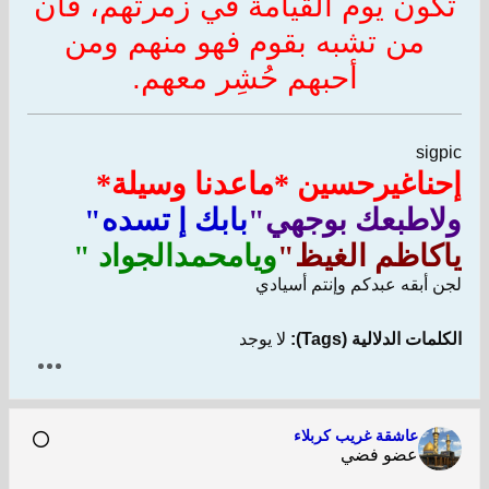
تكون يوم القيامة في زمرتهم، فأن
من تشبه بقوم فهو منهم ومن
أحبهم حُشِر معهم.
sigpic
إحناغيرحسين *ماعدنا وسيلة*
ولاطبعك بوجهي"
بابك إ تسده"
ياكاظم الغيظ"
ويامحمدالجواد "
لجن أبقه عبدكم وإنتم أسيادي
الكلمات الدلالية (Tags):
لا يوجد
عاشقة غريب كربلاء
عضو فضي