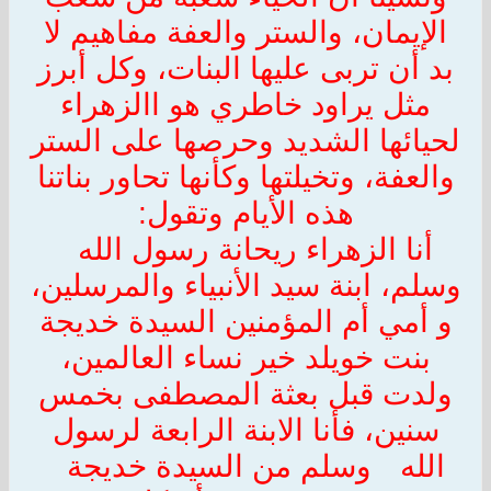
الإيمان، والستر والعفة مفاهيم لا
بد أن تربى عليها البنات، وكل أبرز
مثل يراود خاطري هو االزهراء
لحيائها الشديد وحرصها على الستر
والعفة، وتخيلتها وكأنها تحاور بناتنا
هذه الأيام وتقول:
أنا الزهراء ريحانة رسول الله
وسلم، ابنة سيد الأنبياء والمرسلين،
و أمي أم المؤمنين السيدة خديجة
بنت خويلد خير نساء العالمين،
ولدت قبل بعثة المصطفى بخمس
سنين، فأنا الابنة الرابعة لرسول
الله
وسلم من السيدة خديجة