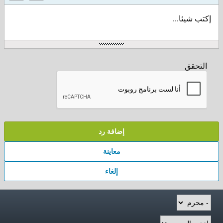
إكتب شيئا...
التحقق
إضافة رد
معاينة
إلغاء