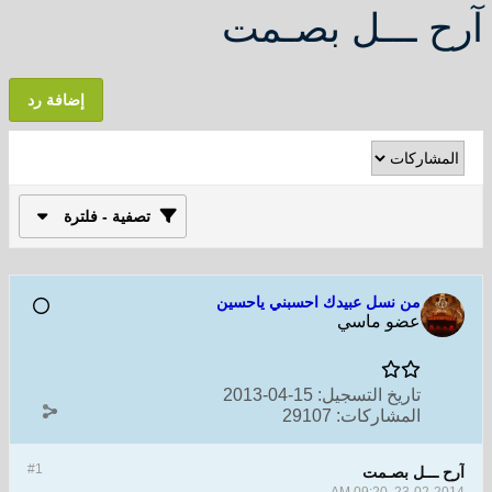
آرح ـــل بصـمت
إضافة رد
تصفية - فلترة
من نسل عبيدك احسبني ياحسين
عضو ماسي
تاريخ التسجيل:
15-04-2013
المشاركات:
29107
#1
آرح ـــل بصـمت