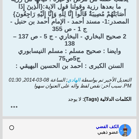
ما بعدها رزية وقولنا قول الاية:{الَّذِينَ إِذَا
أَصَابَتْهُمْ مُصِيبَةٌ قَالُوا إِنَّا لِلَّهِ وَإِنَّا إِلَيْهِ رَاجِعُونَ}
المصدر:1- مسند أحمد - الإمام أحمد بن حنبل -
ج 1 - ص 355
2 صحيح البخاري - البخاري - ج 5 - ص 137 –
138
وايضا : صحيح مسلم : مسلم النيسابوري
ج5ص75
السنن الكبرى : احمد بن الحسين البهيقي :
التعديل الأخير تم بواسطة
الهادي
; الساعة
08-03-2014, 01:30
PM
.
سبب آخر:
نقص لفظ واله على العنوان سهوا
الكلمات الدلالية (Tags):
لا يوجد
الكف الفضي
عضو ذهبي