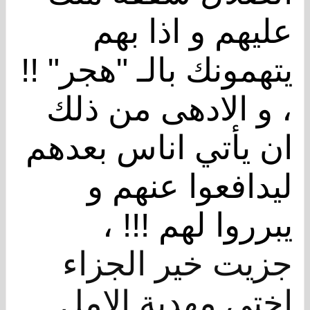
عليهم و اذا بهم
يتهمونك بالـ "هجر" !!
، و الادهى من ذلك
ان يأتي اناس بعدهم
ليدافعوا عنهم و
يبرروا لهم !!! ،
جزيت خير الجزاء
اختي مهدية الامل ...