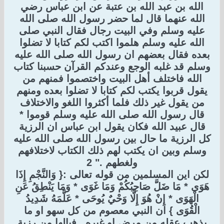
الله بن عبد الله بن عتبة عن ابن عباس رضي
الله عنهما قال لما حضر رسول الله صلى الله
عليه وسلم وفي البيت رجال فقال النبي صلى
الله عليه وسلم هلموا اكتب لكم كتابا لا تضلوا
بعده فقال بعضهم ان رسول الله صلى الله عليه
وسلم قد غلبه الوجع وعندكم القرآن حسبنا كتاب
الله فاختلف أهل البيت واختصموا فمنهم من
يقول قربوا يكتب لكم كتابا لا تضلوا بعده ومنهم
من يقول غير ذلك فلما أكثروا اللغو والاختلاف
قال رسول الله صلى الله عليه وسلم قوموا *
قال عبيد الله فكان يقول ابن عباس ان الرزية
كل الرزية ما حال بين رسول الله صلى الله عليه
وسلم وبين ان يكتب لهم ذلك الكتاب لاختلافهم
ولغطهم ." 2
لكن اين المسلمين من قوله تعالى :{ وَالنَّجْمِ إِذَا
هَوَى * مَا ضَلَّ صَاحِبُكُمْ وَمَا غَوَى * وَمَا يَنْطِقُ عَنِ
الْهَوَى * إِنْ هُوَ إِلَّا وَحْيٌ يُوحَى * عَلَّمَهُ شَدِيدُ
الْقُوَى } ان النبي معصوم من كل سهو او ما
يذهب عقله من مرض او غيره . فيالها من رزية