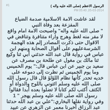
#1
الرسول الاعظم (صلى الله عليه واله )
05-03-2014, 05:40 PM
لقد عاشت الامة الاسلامية صدمة الضياع
المفزعة بعد وفاة النبي
" صلى الله عليه واله" واصبحت الامة امام واقع
لا مفر منه لغط وهرج واراء متنافرة وتناقض في
الاقوال حتى ذكرت المصادر إلم هذه الهجمة
الشرسةعليهم على أقوال الصحابة ومنهم ابن
عباس في رواية قال عبد الله حدثني أبي ثنا وكيع
ثنا مالك بن مغول عن طلحة بن مصرف عن
سعيد بن جبير عن ابن عباس قال:" يوم الخميس
وما يوم الخميس ثم نظرت إلى دموعه على
خديه تحدر كأنها نظام اللؤلؤ قال قال رسول الله
صلى الله عليه وسلم ائتوني باللوح والدواة أو
الكتف أكتب لكم كتابا لا تضلوا بعده أبدا فقالوا
رسول الله صلى الله عليه وسلم يهجر " 1
وفي رواية نقلها البخاري:"علي بن عبد الله حدثنا
عبد الرزاق أخبرنا معمر عن الزهري عن عبيد