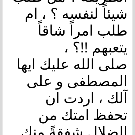
شيئاً لنفسه ؟ ، ام
طلب امراً شاقاً
يتعبهم !!؟ ،
صلى الله عليك ايها
المصطفى و على
آلك ، اردت ان
تحفظ امتك من
الضلال شفقةً منك