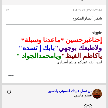
#4
12-03-2014, 05:23 AM
شكرا أنصارالمذبوح
sigpic
إحناغيرحسين *ماعدنا وسيلة*
ولاطبعك بوجهي"
بابك إ تسده"
ياكاظم الغيظ"
ويامحمدالجواد "
لجن أبقه عبدكم وإنتم أسيادي
من نسل عبيدك احسبني ياحسين
عضو ماسي