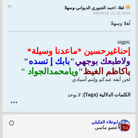
#1
اهلا- احمد الجبوري الديواني-وسهلا
11-03-2014, 09:34 AM
أهلا وسهلا
sigpic
إحناغيرحسين *ماعدنا وسيلة*
ولاطبعك بوجهي"
بابك إ تسده"
ياكاظم الغيظ"
ويامحمدالجواد "
لجن أبقه عبدكم وإنتم أسيادي
الكلمات الدلالية (Tags):
لا يوجد
ابوعلاء العكيلي
عضو ماسي