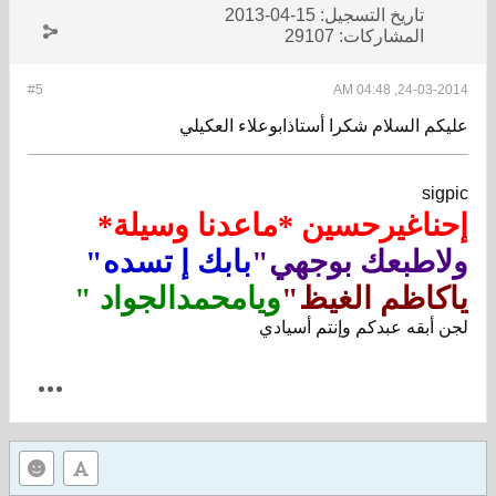
تاريخ التسجيل:
15-04-2013
المشاركات:
29107
#5
24-03-2014, 04:48 AM
عليكم السلام شكرا أستاذابوعلاء العكيلي
sigpic
إحناغيرحسين *ماعدنا وسيلة*
ولاطبعك بوجهي"
بابك إ تسده"
ياكاظم الغيظ"
ويامحمدالجواد "
لجن أبقه عبدكم وإنتم أسيادي