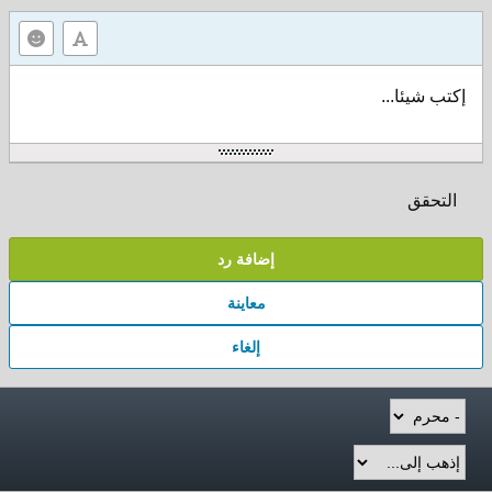
إكتب شيئا...
التحقق
إضافة رد
معاينة
إلغاء