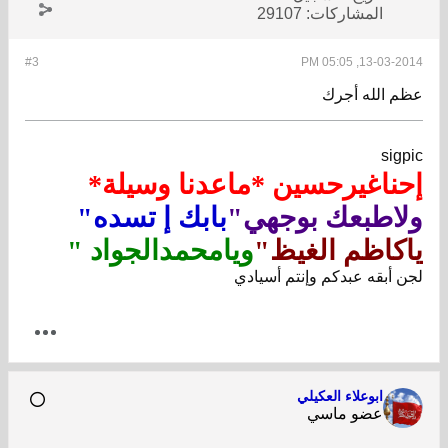
المشاركات:
29107
#3
13-03-2014, 05:05 PM
عظم الله أجرك
sigpic
إحناغيرحسين *ماعدنا وسيلة*
ولاطبعك بوجهي"
بابك إ تسده"
ياكاظم الغيظ"
ويامحمدالجواد "
لجن أبقه عبدكم وإنتم أسيادي
ابوعلاء العكيلي
عضو ماسي