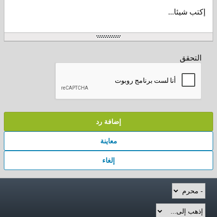
إكتب شيئا...
التحقق
إضافة رد
معاينة
إلغاء