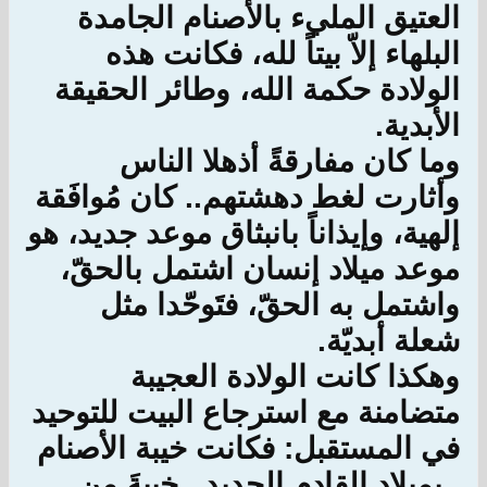
العتيق المليء بالأصنام الجامدة
البلهاء إلاّ بيتاً لله، فكانت هذه
الولادة حكمة الله، وطائر الحقيقة
الأبدية.
وما كان مفارقةً أذهلا الناس
وأثارت لغط دهشتهم.. كان مُوافَقة
إلهية، وإيذاناً بانبثاق موعد جديد، هو
موعد ميلاد إنسان اشتمل بالحقّ،
واشتمل به الحقّ، فتَوحّدا مثل
شعلة أبديّة.
وهكذا كانت الولادة العجيبة
متضامنة مع استرجاع البيت للتوحيد
في المستقبل: فكانت خيبة الأصنام
ـ بميلاد القادم الجديد ـ خيبةَ من