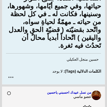
حياتها، وفي جميع أيّامها، وشهورها،
وسنينها، فكانت له ـ في كل لحظة
من حياته ـ مهمّةٌ لحياةِ سواه،
واتّحد بقضيّته ( قضيّة الحق والعدل
واليقين ) اتّحاداً أبدياً محالٌ أن
تَحدُث فيه ثغرة.
حسين منجل العكيلي
الكلمات الدلالية (Tags):
لا يوجد
من نسل عبيدك احسبني ياحسين
عضو ماسي