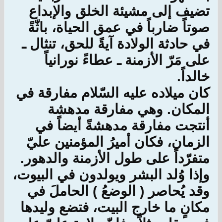
تضيف إلى مشيئة الخلق والإبداع
صوتاً ضارباً في عمق الحياة، باثّةً
في حادثة الولادة آيةً للحق، تنثال ـ
على مَرّ الأزمنة ـ عطاءً نورانياً
خالداً.
كان ميلاده عليه السّلام مفارقة في
المكان. وهي مفارقة مدهشة
أنتجت مفارقة مدهشةً أيضاً في
الزمان، فكان أميرُ المؤمنين عليّ
متفرّداً على طول الأزمنة والدهور.
وإذا وُلد البشر ويولدون في البيوت،
وقد يُحاصر ( الوضعُ ) الحاملَ في
مكانٍ ما خارج البيت، فتضع وليدها