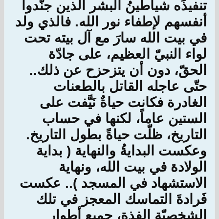
تنفيذَه شياطينُ البشر الذين جنّدوا
أنفسهم لإطفاء نور الله. فالذي ولد
في بيت الله سارَ مع آل بيته تحت
لواء النبيّ العظيم، على جادّة
الحقّ، دون أن يتزحزح عن ذلك..
حتّى عاجله القاتل بالطعنات
الغادرة فكانت حياةٌ نَيَّفت على
الستين عاماً، لكنها في حساب
التاريخ، ظلّت حياةً بطول التاريخ.
وعكست البدايةُ والنهاية ( بداية
الولادة في بيت الله، ونهاية
الاستشهاد في المسجد ).. عكست
فَرادةَ التماسك المعجز في تلك
الشخصيّة الفذة، جميع أطوار