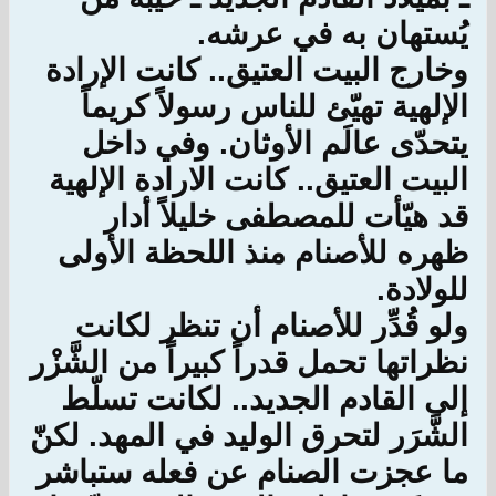
يُستهان به في عرشه.
وخارج البيت العتيق.. كانت الإرادة
الإلهية تهيّئ للناس رسولاً كريماً
يتحدّى عالَم الأوثان. وفي داخل
البيت العتيق.. كانت الارادة الإلهية
قد هيّأت للمصطفى خليلاً أدار
ظهره للأصنام منذ اللحظة الأولى
للولادة.
ولو قُدِّر للأصنام أن تنظر لكانت
نظراتها تحمل قدراً كبيراً من الشَّزْر
إلى القادم الجديد.. لكانت تسلّط
الشَّرَر لتحرق الوليد في المهد. لكنّ
ما عجزت الصنام عن فعله ستباشر