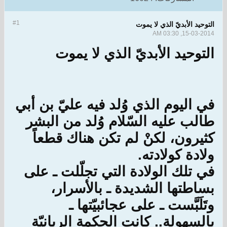
#1
التوحيد الأبديّ الذي لا يموت
15-03-2014, 03:30 AM
التوحيد الأبديّ الذي لا يموت
في اليوم الذي وُلد فيه عليّ بن أبي
طالب عليه السّلام وُلد من البشر
كثيرون، لكنْ لم تكن هناك قطعاً
ولادة كولادته.
في تلك الولادة التي تجلّلت ـ على
بساطتها الشديدة ـ بالأسرار،
وتَلَبَّست ـ على عجائبيّتها ـ
بالسهولة.. كانت الحكمة الربانيّة