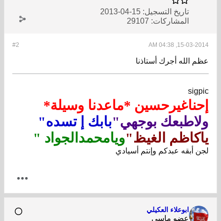
تاريخ التسجيل:
15-04-2013
المشاركات:
29107
#2
15-03-2014, 04:38 AM
عظم الله أجرك أستاذنا
sigpic
إحناغيرحسين *ماعدنا وسيلة*
ولاطبعك بوجهي"
بابك إ تسده"
ياكاظم الغيظ"
ويامحمدالجواد "
لجن أبقه عبدكم وإنتم أسيادي
ابوعلاء العكيلي
عضو ماسي