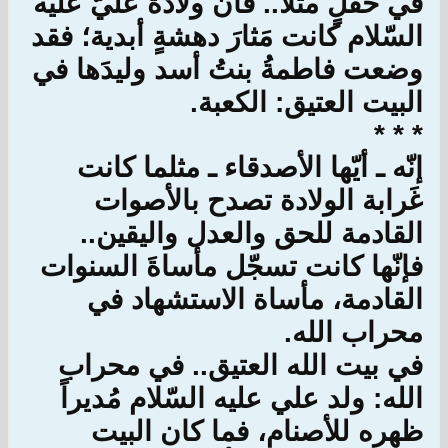
في حقلٍ مثلاً.. فانّ ولادة عليّ عليه
السّلام كانت مَثارَ دهشةٍ أبدية؛ فقد
وضعت فاطمةُ بنتُ أسد وليدَها في
البيت العتيق: الكعبة.
* * *
إنّه ـ أيّها الأصدقاء ـ مثلما كانت
غَرابة الولادة تصدح بالأصوات
القادمة للحق والعدل واليقين..
فإنّها كانت تسجّل مأساةَ السنوات
القادمة، مأساة الاستشهاد في
محراب الله.
في بيت الله العتيق.. في محراب
الله: ولد علي عليه السّلام مُديراً
ظهره للأصنام، فما كان البيت