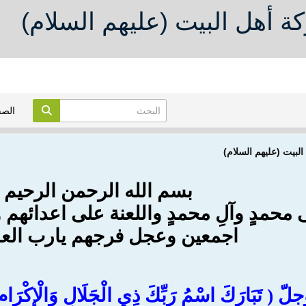
كة أهل البيت (عليهم السلام)
الص
البيت (عليهم السلام)
بسم الله الرحمن الرحيم
لى محمدٍ وآلِ محمدٍ واللعنة على اعدائه
اجمعين وعجل فرجهم يارب العا
 تَبَارَكَ اسْمُ رَبِّكَ ذِي الْجَلَالِ وَالْإِكْرَامِ