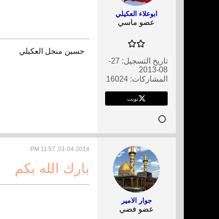
ابوعلاء العكيلي
عضو ماسي
حسين منجل العكيلي
تاريخ التسجيل:
27-
08-2013
المشاركات:
16024
تويت
01-04-2014, 11:57 PM
​بارك الله بكم
جوار الامير
عضو فضي