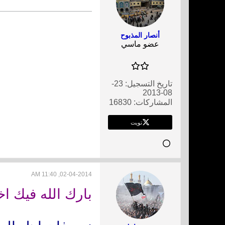
أنصار المذبوح
عضو ماسي
تاريخ التسجيل:
23-
08-2013
المشاركات:
16830
تويت
02-04-2014, 11:40 AM
بارك الله فيك اخ