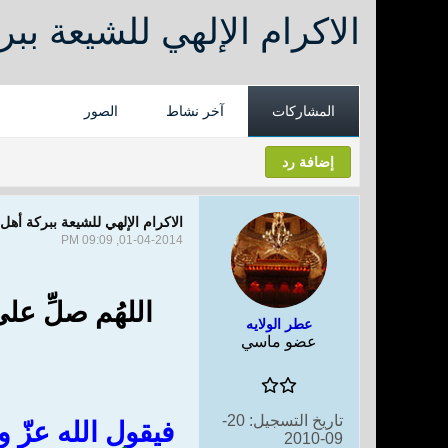
الاكرام الإلهي للشيعة ببر
المشاركات
آخر نشاط
الصور
إضافة رد
الاكرام الإلهي للشيعة ببركة أهل 
01-04-2014, 09:09 PM
اللهُم صلِّ ع
عطر الولايه
عضو ماسي
تاريخ التسجيل:
20-
فيقول الله عزّ وجلّ (
09-2010