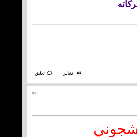
ركاته
اقتباس
تعليق
#4
شجوني