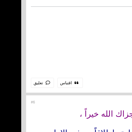
اقتباس
تعليق
#6
اك الله خيراً ،