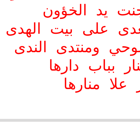
نت يد الخؤون
عدى على بيت الهدى
وحي ومنتدى الندى
ار بباب دارها
ر علا منارها