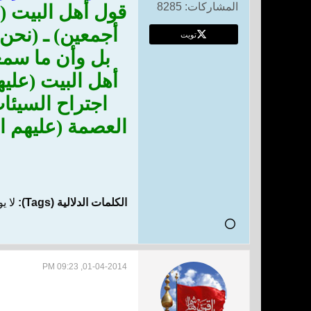
المشاركات:
8285
قول أهل البيت (ع
أجمعين) ـ (نحن ك
تويت
بل وأن ما سمعن
أهل البيت (علي
اجتراح السيئا
العصمة (عليهم ال
الكلمات الدلالية (Tags):
لا ي
01-04-2014, 09:23 PM