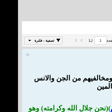
فحة
لـ
1
تصفية - فلترة
#1
م ومخالفيهم من الجن والانس
لمين
)(نحن جلال الله وكرامته) وهو