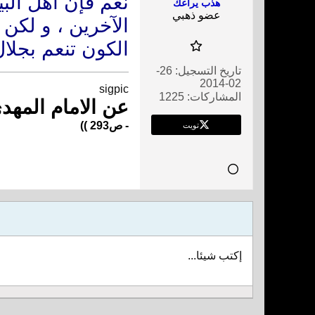
نعم فإن اهل البي
هذب يراعك
عضو ذهبي
الآخرين ، و لكن
الكون تنعم بجلال
تاريخ التسجيل:
26-
02-2014
sigpic
المشاركات:
1225
عن الامام المهدي
تويت
- ص293 ))
إكتب شيئا...