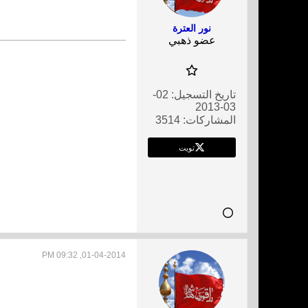
نور العترة
عضو ذهبي
تاريخ التسجيل:
02-
03-2013
المشاركات:
3514
تويت
01-04-2014, 09:32 PM