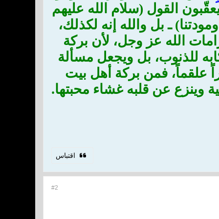
عقّبون القول (سلام الله عليهم
مودتنا) ـ بل والله إنه لكذلك،
رامات الله عز وجل، لأن بركة
كابه للذنوب، بل ويجعل مسألة
 علقماً، فمن بركة أهل بيت
ية وينزع عن قلبه غشاء محبتها.
اقتباس
#2