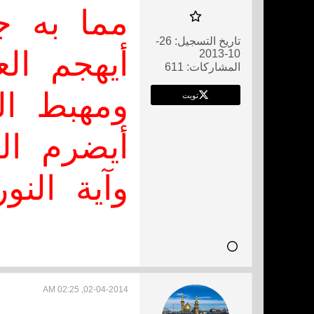
مما به ج
تاريخ التسجيل:
26-
10-2013
أيهجم ال
المشاركات:
611
تويت
ومهبط ال
أيضرم الن
وآية النو
02-04-2014, 02:25 AM