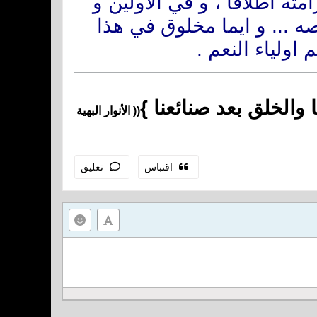
ته اطلاقاً ، و في الاولين و
ه ... و ايما مخلوق في هذا
اولياء النعم .
والخلق بعد صنائعنا }
(( الأنوار البهية
اقتباس
تعليق