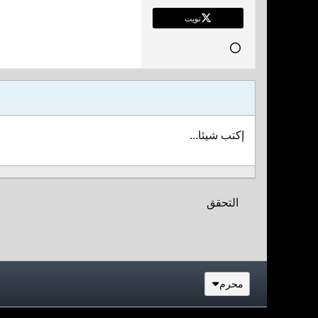
تويت
إكتب شيئا...
التحقق
محرم