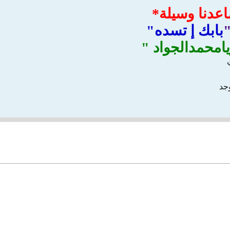
عدنا وسيلة*
بابك إ تسده"
امحمدالجواد "
وجد