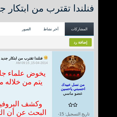
فنلندا تقترب من ابتكار ج
المشاركات
آخر نشاط
الصور
إضافة رد
فنلندا تقترب من ابتكار جديد 
15-04-2014, 09:15 AM
يخوض علماء جامع
يتم من خلاله 
من نسل عبيدك
احسبني ياحسين
عضو ماسي
وكشف البروفيسو
البحث عن أن ال
تاريخ التسجيل:
15-