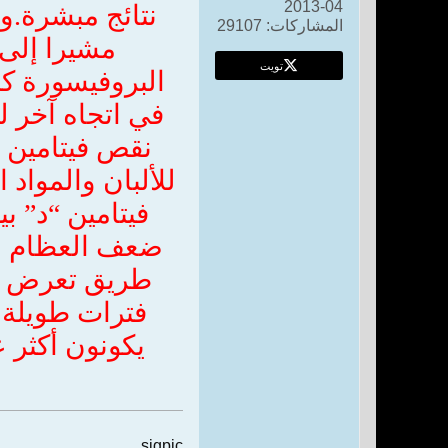
04-2013
نتائج مبشرة.
وأ
المشاركات:
29107
مشيرا إلى 
تويت
البروفيسورة كر
في اتجاه آخر 
نقص فيتامين 
للألبان والمواد 
فيتامين “د” 
ضعف العظام و
طريق تعرض ال
فترات طويلة 
يكونون أكثر 
sigpic