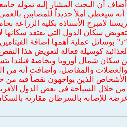
ضاف أن البحث المشار إليه تموله جا
أنه سيعطي أملاً جديداً للمصابين بالعمى.
يستا لامبرج الأستاذة بكلية الزراعة ب
لتعويض سكان الدول التي يفتقد سكانها 
“د” بوسائل عملية أهمها إضافة الفيتام
الغذائية كوسيلة فعالة لتعويض هذا النقص.
بين سكان شمال أوروبا وبخاصة فنلندا 
العضلات والمفاصل، وأضافت أنه من ا
أشخاص الذين يواجهون نقصاً فيه من 
من خلال السياحة فى بعض الدول الأفريقي
عرضة للإصابة بالسرطان مقارنة بالسكان 