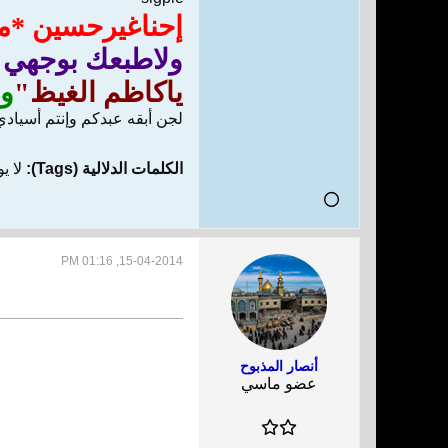
إحناغيرحسين *ما
ولاطبعك بوجهي"
ياكاظم الغيظ"
وي
لجن أبقه عبدكم وإنتم أسيادي
الكلمات الدلالية (Tags):
لا ي
15-04-2014, 01:16 PM
أنصار المذبوح
عضو ماسي