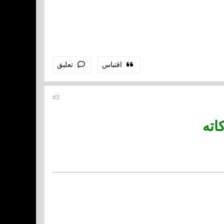
اقتباس
تعليق
#3
اته