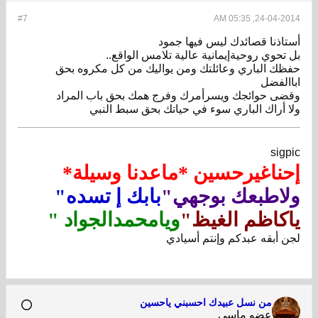
#7
24-04-2014, 05:35 AM
أستاذنا قصائدك ليس فيها جمود
بل تحوي روحيةإيمانية عالية تلامس الواقع..
حفظك الباري وعائلتك ومن يواليك من كل مكروه بحق
اباالفضل
وقضى حوائجك ويسرأمرك وفرج همك بحق باب المراد
ولا أراك الباري سوء في حياتك بحق سبط النبي
sigpic
إحناغيرحسين *ماعدنا وسيلة*
ولاطبعك بوجهي"
بابك إ تسده"
ياكاظم الغيظ"
ويامحمدالجواد "
لجن أبقه عبدكم وإنتم أسيادي
من نسل عبيدك احسبني ياحسين
عضو ماسي