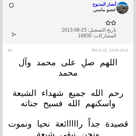
أنصار المذبوح
عضو ماسي
تاريخ التسجيل:
23-08-2013
المشاركات:
16830
#3
23-04-2014, 11:32 PM
اللهم صلِ على محمد وآل
محمد
رحم الله جميع شهداء الشيعة
واسكنهم الله فسيح جناته
قصيدة جداً رااااائعة نحيا ونموت
ونحن نبقى شيعة