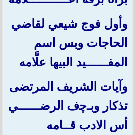
وأول فوج شيعي لقاضي
الحاجات وبس اسم
المفــــــيد البيها علَّامه
وآيات الشريف المرتضى
تذكار وبـ
ﭼ
ف الرضــــــي
أس الادب قــامه