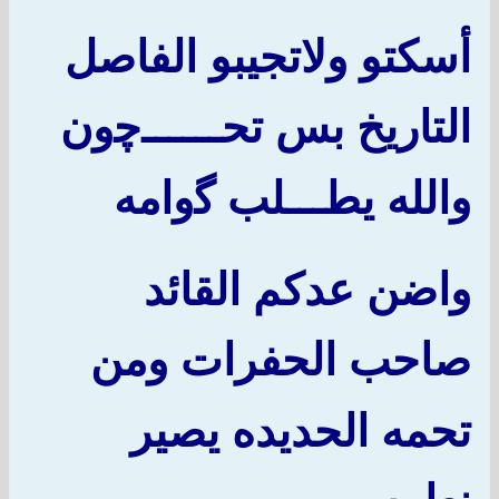
أسكتو ولاتجيبو الفاصل
التاريخ بس تح
ــــــﭼ
ون
والله يطـــلب
ﮔ
وامه
واضن عدكم القائد
صاحب الحفرات ومن
تحمه الحديده يصير