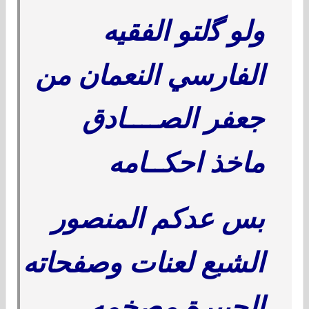
ولو
ﮔ
لتو الفقيه
الفارسي النعمان من
جعفر الصــــادق
ماخذ احكــامه
بس عدكم المنصور
الشبع لعنات وصفحاته
الجبيرة مصخمه