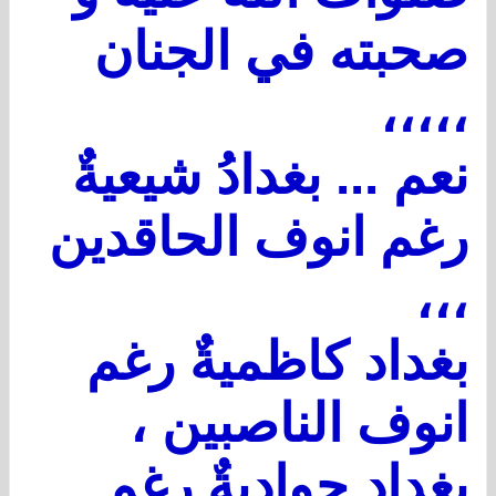
صحبته في الجنان
،،،،،
نعم ... بغدادُ شيعيةٌ
رغم انوف الحاقدين
،،،
بغداد كاظميةٌ رغم
انوف الناصبين ،
بغداد جواديةٌ رغم