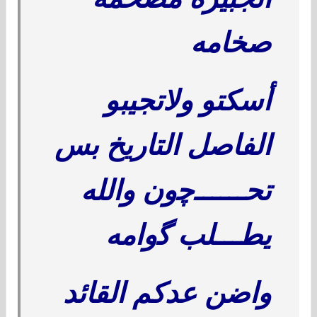
صخامه
أسكتو ولاتجيبو
الفاصل التاريخ بس
تح
ــــــﭼ
ون والله
يطـــلب
ﮔ
وامه
واضن عدكم القائد