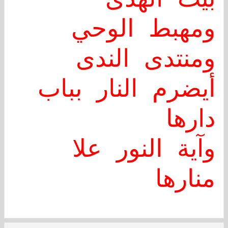
بيت الهدى
ومهبط الوحي
ومنتدى الندى
أيضرم النار بباب
دارها
وآية النور علا
منارها