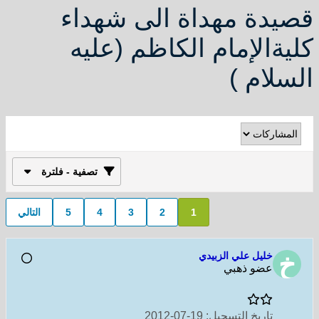
قصيدة مهداة الى شهداء
كليةالإمام الكاظم (عليه
السلام )
تصفية - فلترة
1
2
3
4
5
التالي
خليل علي الزبيدي
عضو ذهبي
تاريخ التسجيل:
19-07-2012