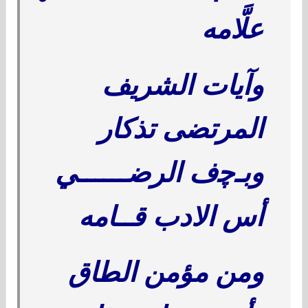
علَّامه
وآيات الشريف
المرتضى تذكار
وبـ
ﭼ
ف الرضــــــي
أس الادب قــامه
ومن مؤمن الطاق