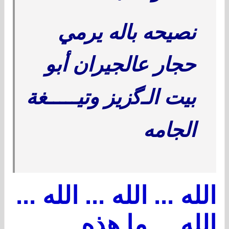
نصيحه باله يرمي
حجار عالجيران أبو
بيت الـ
ﮔ
زيز وتيـــــغة
الجامه
الله ... الله ... الله ...
الله ... ما هذه