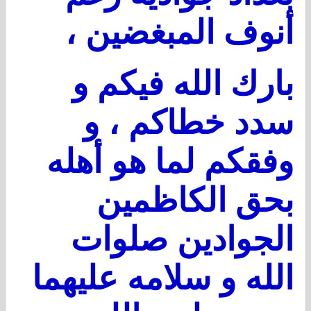
أنوف المبغضين ،
بارك الله فيكم و
سدد خطاكم ، و
وفقكم لما هو أهله
بحق الكاظمين
الجوادين صلوات
الله و سلامه عليهما