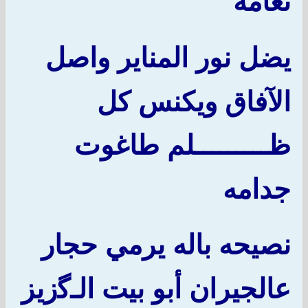
نعامه
يضل نور المناير واصل
الآفاق ويكنس كل
ظـــــــــلم طاغوت
جدامه
نصيحه باله يرمي حجار
عالجيران أبو بيت الـ
ﮔ
زيز