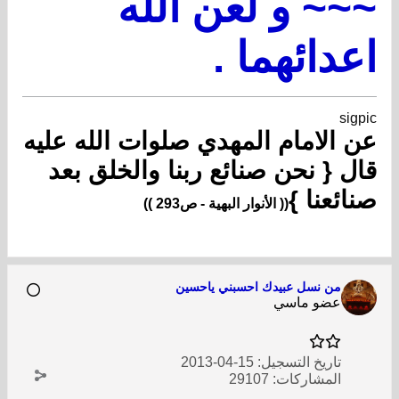
~~~ و لعن الله
اعدائهما .
sigpic
عن الامام المهدي صلوات الله عليه
قال { نحن صنائع ربنا والخلق بعد
صنائعنا }
(( الأنوار البهية - ص293 ))
من نسل عبيدك احسبني ياحسين
عضو ماسي
تاريخ التسجيل:
15-04-2013
المشاركات:
29107