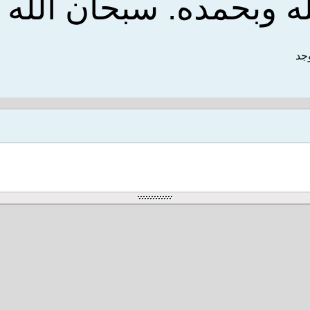
له
وبحمده. سبحان
الله
ا
وجد