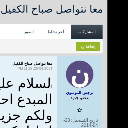
معا نتواصل صباح الكفيل
المشاركات
آخر نشاط
الصور
إضافة رد
معا نتواصل صباح الكفيل
28-04-2014, 11:28 PM
لسلام علي
ا
نرجس الموسوي
المبدع اح
عضو جديد
ولكم جزيل
تاريخ التسجيل:
28-
04-2014