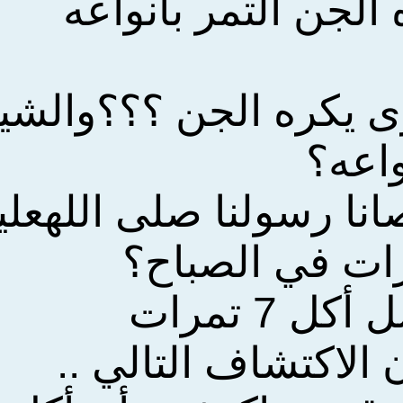
 الجن التمر بانواعه
ترى يكره الجن ؟؟؟والشي
واعه؟
صانا رسولنا صلى
الله
علي
ل 7 تمرات
الاكتشاف التالي ..