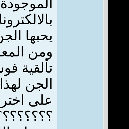
الموجودة 
بالالكترو
يحبها الجن
ومن المعر
تألقية فو
الجن لهذا
على اخترا
؟؟؟؟؟؟؟؟