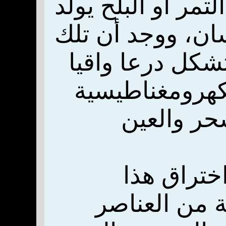
مر أو البلح يولد
ان، ووجد أن تلك
تشكل درعا واقيا
لكهرومغناطيسية
حر والعين
ختراق هذا
ة من العناصر