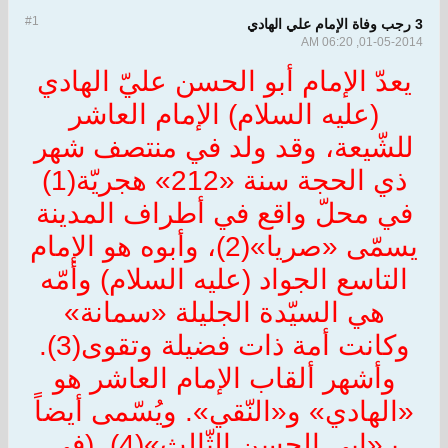
#1
3 رجب وفاة الإمام علي الهادي
01-05-2014, 06:20 AM
يعدّ الإمام أبو الحسن عليّ الهادي
(عليه السلام) الإمام العاشر
للشّيعة، وقد ولد في منتصف شهر
ذي الحجة سنة «212» هجريّة(1)
في محلّ واقع في أطراف المدينة
يسمّى «صريا»(2)، وأبوه هو الإمام
التاسع الجواد (عليه السلام) وأمّه
هي السيّدة الجليلة «سمانة»
وكانت أمة ذات فضيلة وتقوى(3).
وأشهر ألقاب الإمام العاشر هو
«الهادي» و«النّقي». ويُسّمى أيضاً
بـ«ابي الحسن الثّالث»(4). (في