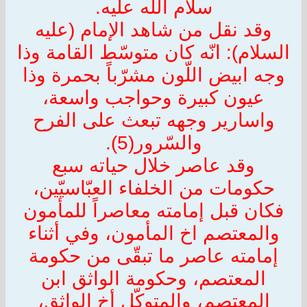
سلام الله عليه.
وقد نقل من شاهد الإمام (عليه
السلام): انّه كان متوسّط القامة وذا
وجه ابيض اللّون مشرّباً بحمرة وذا
عيون كبيرة وحواجب واسعة،
واسارير وجهه تبعث على الفرح
والسّرور(5).
وقد عاصر خلال حياته سبع
حكومات من الخلفاء العبّاسيّين،
فكان قبل إمامته معاصراً للمأمون
والمعتصم اخ المأمون، وفي أثناء
إمامته عاصر ما تبقّى من حكومة
المعتصم، وحكومة الواثق ابن
المعتصم، والمتوكّل أخ الواثق،