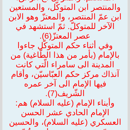
والمنتصر ابن المتوكّل، والمستعين
ابن عمّ المنتصر، والمعتزّ وهو الابن
الآخر للمتوكلّ. ثمّ استشهد في
عصر المعتزّ(6).
وفي أثناء حكم المتوكّل جاءوا
بالإمام (بأمر من هذا الطّاغية) من
المدينة الى سامراء الّتي كانت
آنذاك مركز حكم العبّاسيّن، وأقام
فيها الإمام الى آخر عمره
الشّريف(7).
وأبناء الإمام (عليه السلام) هم:
الإمام الحادي عشر الحسن
العسكري (عليه السلام)، والحسين