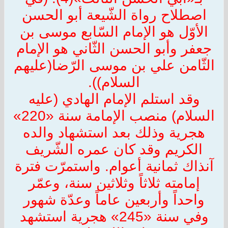
اصطلاح رواة الشّيعة أبو الحسن
الأوّل هو الإمام السّابع موسى بن
جعفر وأبو الحسن الثّاني هو الإمام
الثّامن علي بن موسى الرّضا(عليهم
السلام)).
وقد استلم الإمام الهادي (عليه
السلام) منصب الإمامة سنة «220»
هجرية وذلك بعد استشهاد والده
الكريم وقد كان عمره الشّريف
آنذاك ثمانية أعوام. واستمرّت فترة
إمامته ثلاثاً وثلاثين سنة، وعمّر
واحداً وأربعين عاماً وعدّة شهور
وفي سنة «245» هجرية استشهد