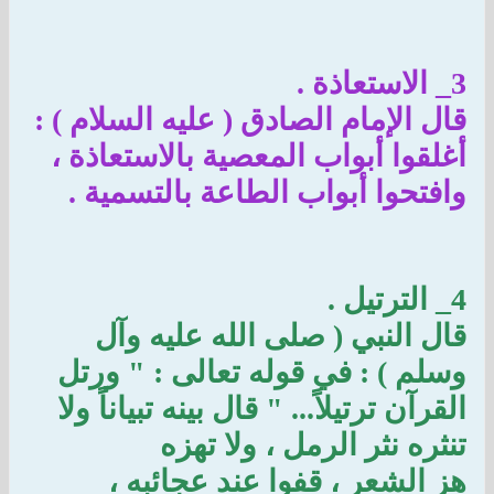
3_ الاستعاذة .
قال الإمام الصادق ( عليه السلام ) :
أغلقوا أبواب المعصية بالاستعاذة ،
وافتحوا أبواب الطاعة بالتسمية .
4_ الترتيل .
قال النبي ( صلى الله عليه وآل
وسلم ) : في قوله تعالى : " ورتل
القرآن ترتيلاً... " قال بينه تبياناً ولا
تنثره نثر الرمل ، ولا تهزه
هز الشعر ، قفوا عند عجائبه ،