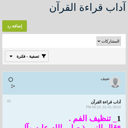
آداب قراءة القرآن
إضافة رد
تصفية - فلترة
ضيف
#1
آداب قراءة القرآن
31-01-2010, 06:24 PM
1
_ تنظيف الفم .
*قال النبي ( صلى الله عليه وآل