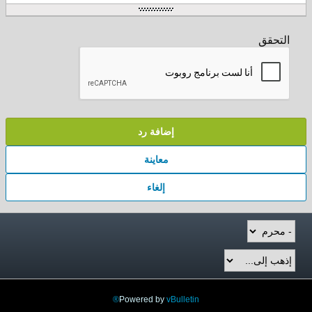
التحقق
إضافة رد
معاينة
إلغاء
Powered by
vBulletin®