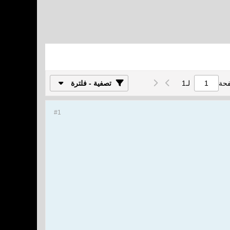
فحة
لـ
1
تصفية - فلترة
#1