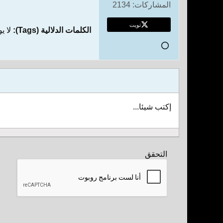
المشاركات:
2134
تويت
الكلمات الدلالية (Tags):
لا ي
إكتب شيئا...
التحقق