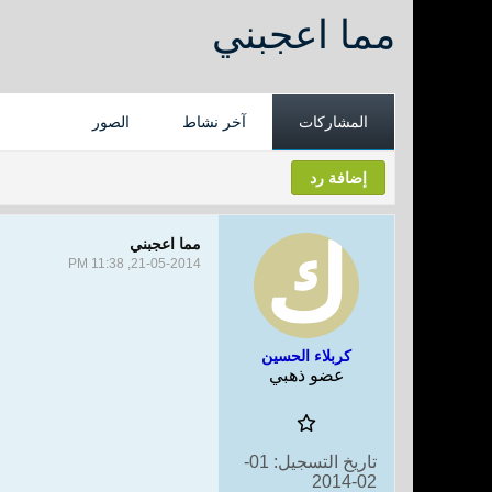
مما اعجبني
المشاركات
آخر نشاط
الصور
إضافة رد
مما اعجبني
21-05-2014, 11:38 PM
كربلاء الحسين
عضو ذهبي
تاريخ التسجيل:
01-
02-2014