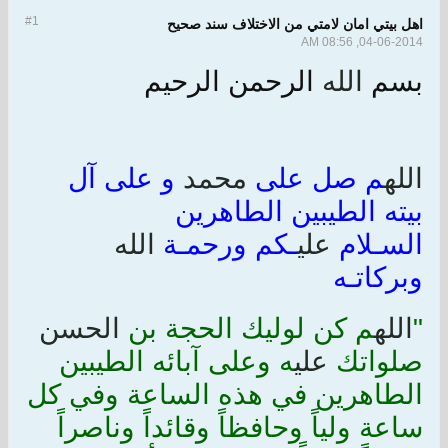
#1
اهل بيتي امان لامتي من الاختلاف سند صحيح
04-06-2014, 08:56 AM
بسم
الله
الرحمن الرحيم
الله
م صل على
محمد
و على آل
بيته الطيبين الطاهرين
السـلام
علي
ـكم ورحمـة
الله
وبركاتـه
"
الله
م كن لوليك الحجة بن
الحسن
صلواتك
علي
ه وعلى آبائه الطيبين
الطاهرين في هذه الساعة وفي كل
ساعة ولياً وحافظاً وقائداً وناصراً