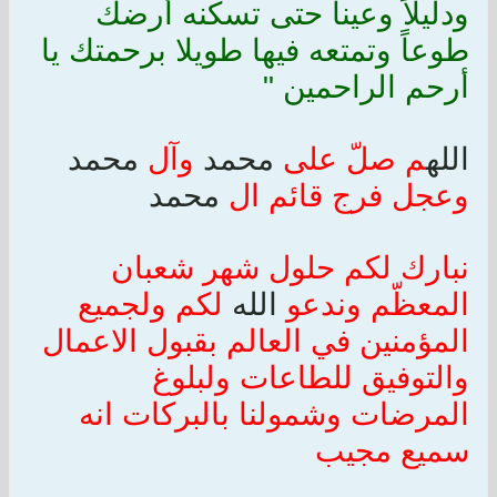
ودليلاً وعيناً حتى تسكنه أرضك
طوعاً وتمتعه فيها طويلا برحمتك يا
أرحم الراحمين "
الله
م صلّ على
محمد
وآل
محمد
وعجل فرج قائم ال
محمد
نبارك لكم حلول شهر شعبان
المعظّم وندعو
الله
لكم ولجميع
المؤمنين في العالم بقبول الاعمال
والتوفيق للطاعات ولبلوغ
المرضات وشمولنا بالبركات انه
سميع مجيب