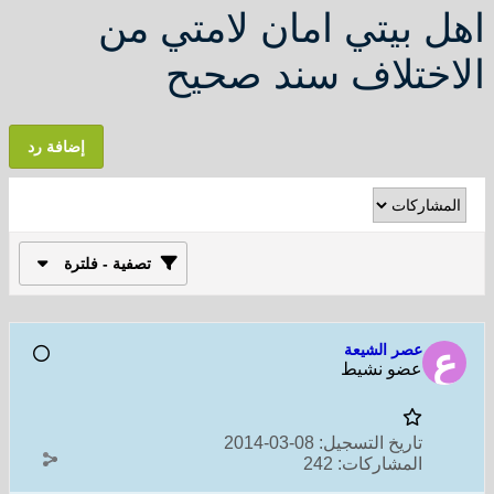
اهل بيتي امان لامتي من
الاختلاف سند صحيح
إضافة رد
تصفية - فلترة
عصر الشيعة
عضو نشيط
تاريخ التسجيل:
08-03-2014
المشاركات:
242