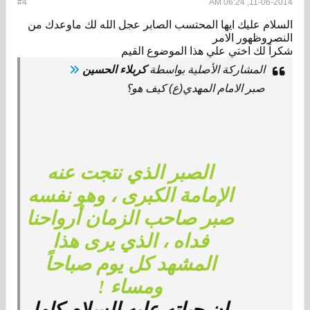
#4
11-06-2014, 06:24 AM
السلام عليك ايها المحتسب الصابر عجل الله لك ماوعدك من
النصروظهور الامر
شكراً لك اختي علي هذا الموضوع القيم
المشاركة الأصلية بواسطة
كربلاء الحسين
صبر الامام المهدي(ع) كيف هو؟
الصبر الذي نتجت عنه
الإمامة الكبرى ، وهو نفسه
صبر صاحب الزمان أرواحنا
فداه ، الذي يرى هذا
المشهد كل يوم صباحاً
ومساء !
إن حياته عليه السلام كلها