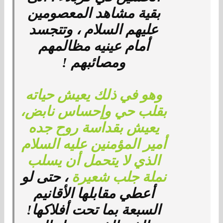
بقية مشاهد المعصومين
عليهم السلام ، وتتجسد
أمام عينيه مظالمهم
ومصائبهم !
وهو في ذلك يعيش حياته
بقلب حي وإحساس نابض،
يعيش بقداسة روح جده
أمير المؤمنين عليه السلام
الذي لا يتحمل أن يسلب
نملة جلب شعيرة
، حتى لو
أعطي مقابلها الأقانيم
السبعة بما تحت أفلاكها!