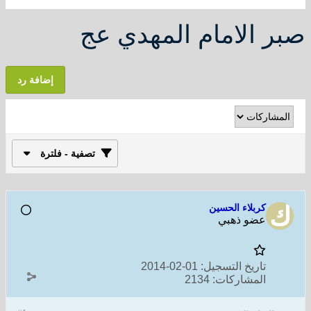
صبر الامام المهدي عج
إضافة رد
تصفية - فلترة
كربلاء الحسين
عضو ذهبي
تاريخ التسجيل:
01-02-2014
المشاركات:
2134