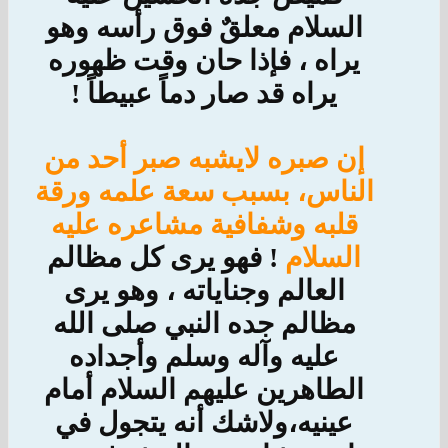
السلام معلقٌ فوق رأسه وهو
يراه ، فإذا حان وقت ظهوره
يراه قد صار دماً عبيطاً !
إن صبره لايشبه صبر أحد من
الناس،
بسبب سعة علمه ورقة
قلبه وشفافية مشاعره عليه
السلام
! فهو يرى كل مظالم
العالم وجناياته ، وهو يرى
مظالم جده النبي صلى الله
عليه وآله وسلم وأجداده
الطاهرين عليهم السلام أمام
عينيه،ولاشك أنه يتجول في