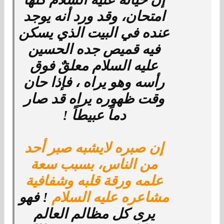
امتحان، وقد ورد أنه يوجد
عنده في البيت الذي يسكن
فيه قميص جده الحسين
عليه السلام معلقٌ فوق
رأسه وهو يراه ، فإذا حان
وقت ظهوره يراه قد صار
دماً عبيطاً !
إن صبره لايشبه صبر أحد
من الناس،
بسبب سعة
علمه ورقة
قلبه وشفافية
مشاعره عليه السلام
! فهو
يرى كل مظالم العالم