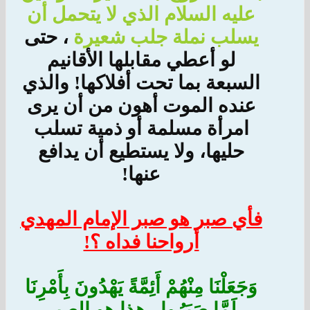
عليه السلام الذي لا يتحمل أن
يسلب نملة جلب شعيرة
، حتى
لو أعطي مقابلها الأقانيم
السبعة بما تحت أفلاكها! والذي
عنده الموت أهون من أن يرى
امرأة مسلمة أو ذمية تسلب
حليها، ولا يستطيع أن يدافع
عنها!
فأي صبر هو صبر الإمام المهدي
أرواحنا فداه ؟!
وَجَعَلْنَا مِنْهُمْ أَئِمَّةً يَهْدُونَ بِأَمْرِنَا
لَمَّا صَبَرُوا.. هذا هو الصبر