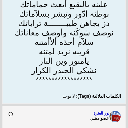
علينه يالبقيع أبعث حماماتك
بوطنه أدّور وتبشر بسلآماتك
دز بجاهن طيبــــــــة تراباتك
نوصف شوكَنه وأوصف معاناتك
سلآم أخذه ألأأمتنه
قريبه نريد لمتنه
يامنور وين الثار
نشكي الحيدر الكرار
******************
الكلمات الدلالية (Tags):
لا يوجد
نور العترة
عضو ذهبي