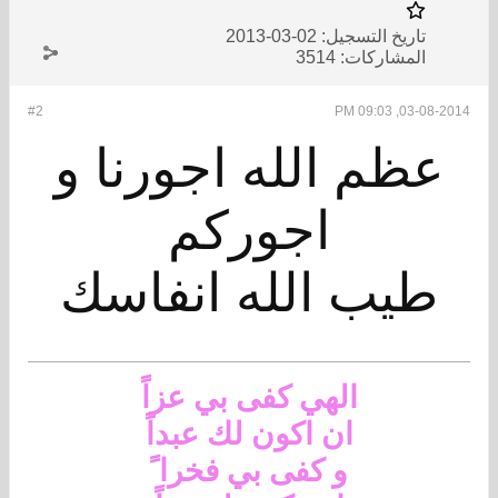
تاريخ التسجيل:
02-03-2013
المشاركات:
3514
#2
03-08-2014, 09:03 PM
عظم الله اجورنا و
اجوركم
طيب الله انفاسك
الهي كفى بي عزاً
ان اكون لك عبداً
و كفى بي فخرا ً