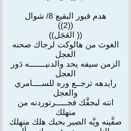
هدم قبور البقيع 8/ شوال
((2))
(( العَجَل))
الغوث من هالوكت لرجاك صحنه
العجل
الزمن سيفه يحد والدنيـــــــه دَور
العجل
رايدهه ترجــع وره للســــامري
والعجل
انته لبجفَّك فجـــــرتوردنه من
منهلك
صفَّينه ويَّه الصبر بحبك هلك منهلك