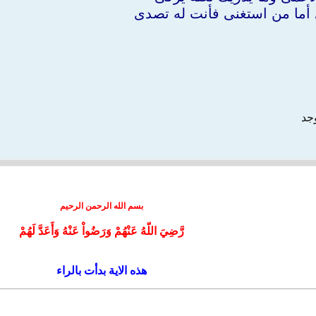
ى أما من استغنى فأنت له تصدى
وجد
بسم الله الرحمن الرحيم
رَّضِيَ اللّهُ عَنْهُمْ وَرَضُواْ عَنْهُ وَأَعَدَّ لَهُمْ
هذه الاية بدأت بالراء