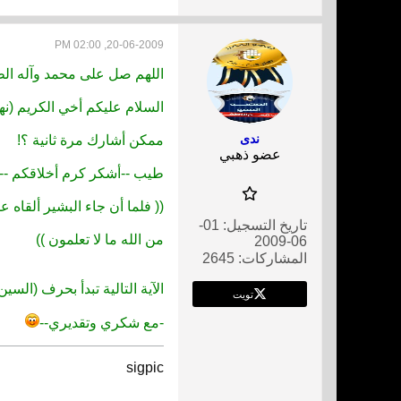
20-06-2009, 02:00 PM
اللهم صل على محمد وآله الط
السلام عليكم أخي الكريم (نهر
ندى
ممكن أشارك مرة ثانية ؟!
عضو ذهبي
طيب --أشكر كرم أخلاقكم --
(( فلما أن جاء البشير ألقاه 
تاريخ التسجيل:
01-
من الله ما لا تعلمون ))
06-2009
المشاركات:
2645
الآية التالية تبدأ بحرف (السين 
تويت
-مع شكري وتقديري--
sigpic