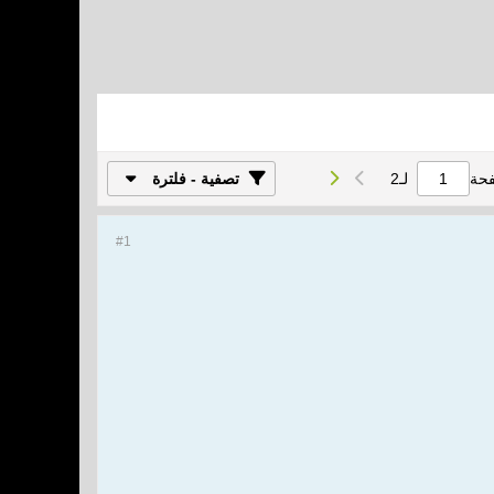
فحة
لـ
2
تصفية - فلترة
#1