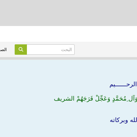
الص
لرحــــــيم
ٍ وَآل ِمُحَمَّدٍ وَعَجِّلْ فَرَجَهُمْ الشريف
له وبركاته