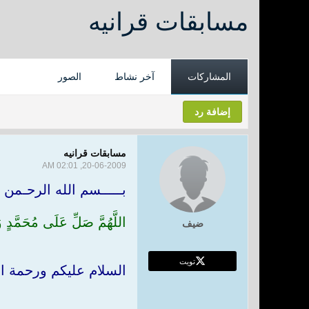
مسابقات قرانيه
المشاركات
آخر نشاط
الصور
إضافة رد
مسابقات قرانيه
20-06-2009, 02:01 AM
بـــــسم الله الرحـمن ا
اللَّهُمَّ صَلِّ عَلَى مُحَمَّد
ضيف
تويت
السلام عليكم ورحمة ال