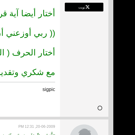
تويت
أختار أيضا آية قر
(( ربي أوزعني أ
أختار الحرف ( ال
مع شكري وتقدير
sigpic
20-06-2009, 12:31 PM