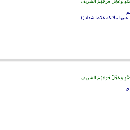
ُحَمَّدٍ وَعَجِّلْ فَرَجَهُمْ الشريف
م
عليها ملائكة غلاظ شداد ))
ُحَمَّدٍ وَعَجِّلْ فَرَجَهُمْ الشريف
دي