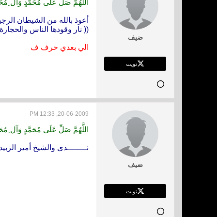
اللَّهُمَّ صَلِّ عَلَى مُحَمَّدٍ وَآل ِم
أعوذ بالله من الشيطان الرجي
(( نار وقودها الناس والحجارة 
ضيف
الي بعدي حرف ف
تويت
20-06-2009, 12:33 PM
اللَّهُمَّ صَلِّ عَلَى مُحَمَّدٍ وَآل ِم
نــــــــدى والشيخ أمير الزبي
ضيف
تويت