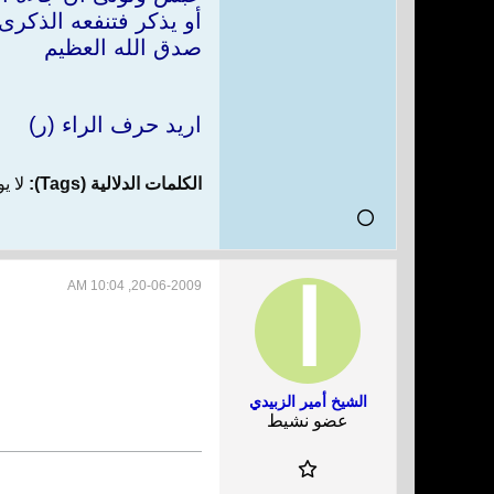
أو يذكر فتنفعه الذكر
صدق الله العظيم
اريد حرف الراء (ر)
الكلمات الدلالية (Tags):
لا ي
20-06-2009, 10:04 AM
الشيخ أمير الزبيدي
عضو نشيط