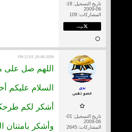
تاريخ التسجيل:
18-
06-2009
المشاركات:
109
تويت
20-06-2009, 12:03 PM
اللهم صل على مح
السلام عليكم أخي
ندى
عضو ذهبي
أشكر لكم طرحكم
تاريخ التسجيل:
01-
06-2009
وأشكر بامتنان ال
المشاركات:
2645