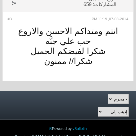
المشاركات:
659
#3
07-08-2014, 11:19 PM
انتم ومتداكم الاحسن والاروع
حب علي جنَّه
شكرا لفيضكم الجميل
شكرا// ممنون
Powered by
vBulletin®