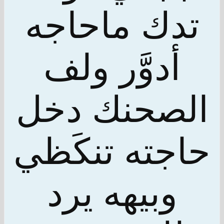
تدك ماحاجه
أدوَّر ولف
الصحنك دخل
حاجته تنكَظي
وبيهه يرد