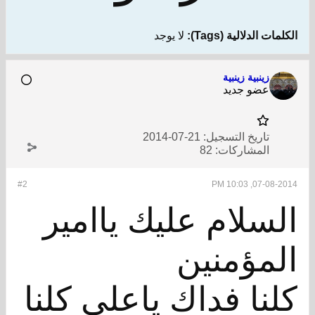
الكلمات الدلالية (Tags):
لا يوجد
زينبية زينبية
عضو جديد
تاريخ التسجيل:
21-07-2014
المشاركات:
82
#2
07-08-2014, 10:03 PM
السلام عليك ياامير
المؤمنين
كلنا فداك ياعلي كلنا