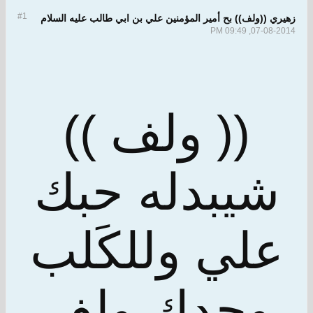
#1
زهيري ((ولف)) بح أمير المؤمنين علي بن ابي طالب عليه السلام
07-08-2014, 09:49 PM
(( ولف ))
شيبدله حبك
علي وللكَلب
وحدك ولف