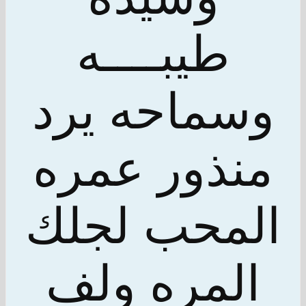
طيبــــه
وسماحه يرد
منذور عمره
المحب لجلك
المره ولف