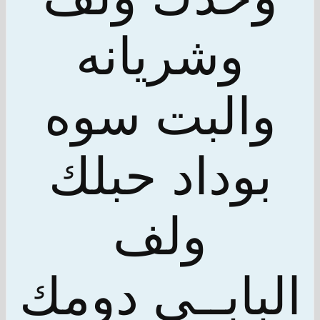
وشريانه
والبت سوه
بوداد حبلك
ولف
البابــي دومك