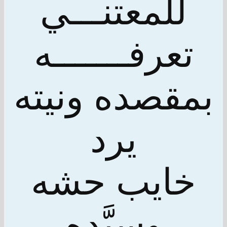
للمعتنـــي
تعرفـــــــه
بمقصده ونيته
يرد
خايب حشه
وسيَّده