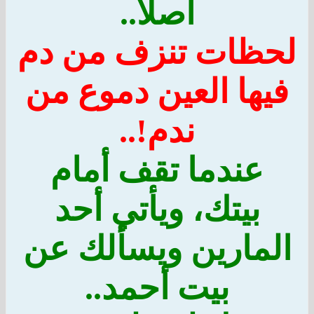
أصلا..
لحظات تنزف من دم
فيها العين دموع من
ندم!..
عندما تقف أمام
بيتك، ويأتي أحد
المارين ويسألك عن
بيت أحمد..