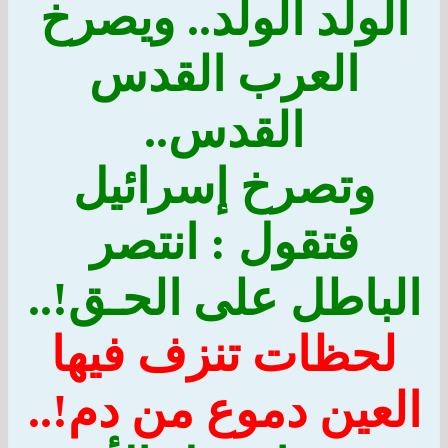
الولد الولد.. ويصرخ
العرب القدس
القدس..
وتصرخ إسرائيل
فتقول : انتصر
الباطل على الحـق!..
لحظات تنزف فيها
العين دموع من دم!..