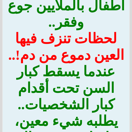
أطفال بالملايين جوع
وفقر..
لحظات تنزف فيها
العين دموع من دم!..
عندما يسقط كبار
السن تحت أقدام
كبار الشخصيات..
يطلبه شيء معين،