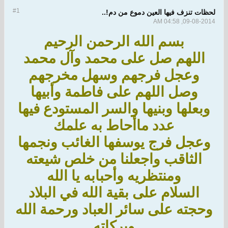
#1
لحظات تنزف فيها العين دموع من دم!..
09-08-2014, 04:58 AM
بسم الله الرحمن الرحيم
اللهم صل على محمد وآل محمد
وعجل فرجهم وسهل مخرجهم
وصل اللهم على فاطمة وأبيها
وبعلها وبنيها والسر المستودع فيها
عدد ماأحاط به علمك
وعجل فرج يوسفها الغائب ونجمها
الثاقب واجعلنا من خلص شيعته
ومنتظريه وأحبابه يا الله
السلام على بقية الله في البلاد
وحجته على سائر العباد ورحمة الله
وبركاته