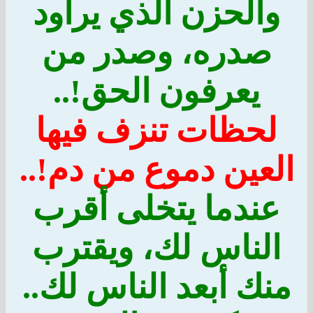
والحزن الذي يراود
صدره، وصدر من
يعرفون الحق!..
لحظات تنزف فيها
العين دموع من دم!..
عندما يتخلى أقرب
الناس لك، ويقترب
منك أبعد الناس لك..