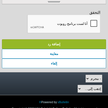
التحقق
إضافة رد
معاينة
إلغاء
Powered by
vBulletin®