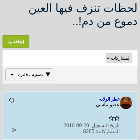
لحظات تنزف فيها العين
دموع من دم!..
إضافة رد
تصفية - فلترة
عطر الولايه
عضو ماسي
تاريخ التسجيل:
20-09-2010
المشاركات:
8285