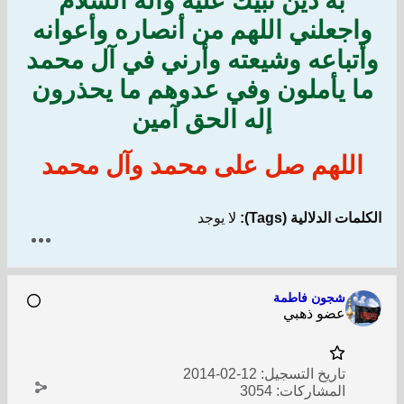
به دين نبيٌك عليه وآله السٌلام
واجعلني اللهم من أنصاره وأعوانه
وأتباعه وشيعته وأرني في آل محمد
ما يأملون وفي عدوهم ما يحذرون
إله الحق آمين
اللهم صل على محمد وآل محمد
الكلمات الدلالية (Tags):
لا يوجد
شجون فاطمة
عضو ذهبي
تاريخ التسجيل:
12-02-2014
المشاركات:
3054