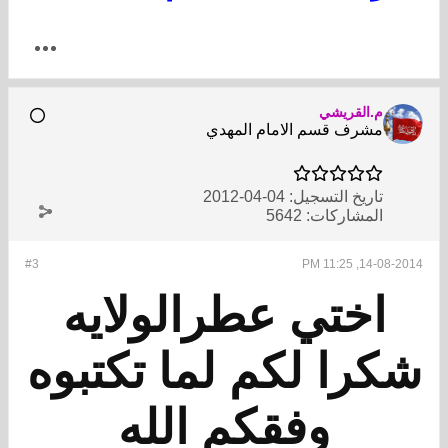
م.القريشي
مشرف قسم الامام المهدي
تاريخ التسجيل:
04-04-2012
المشاركات:
5642
#3
14-08-2014, 11:25 PM
اختي عطرالولايه
شكرا لكم لما تكتبوه
وفقكم الله