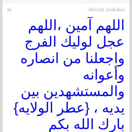
#2
14-08-2014, 12:03 PM
اللهم آمين ،اللهم
عجل لوليك الفرج
واجعلنا من انصاره
وأعوانه
والمستشهدين بين
يديه ، {عطر الولايه}
بارك الله بكم