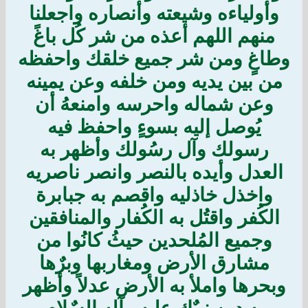
وأولياءه وشيعته وأنصاره واجعلنا
منهم اللهم أعذه من شر كُل باغً
وطاغٍ ومن شر جميع خلقك واحفظه
من بين يديه ومن خلفه وعن يمينه
وعن شماله واحرسه وامنعهُ أن
يُوصل إليه بسوءٍ واحفظ فيه
رسولك وآل رسُولك وأظهر به
العدل وأيده بالنصر وانصر ناصريه
واخذل خاذليه واقصم به جبابرة
الكُفر واقتُل به الكُفار والمنافقين
وجميع المُلحدين حيثُ كانُوا من
مشارق الأرض ومغاربها وبرٌها
وبحرها واملأ به الأرض عدلاً وأظهر