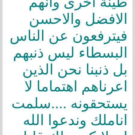
طينة اخرى وانهم
اﻻفضل واﻻحسن
فيترفعون عن الناس
البسطاء ليس ذنبهم
بل ذنبنا نحن الذين
اعرناهم اهتماما ﻻ
يستحقونه ....سلمت
اناملك وندعوا الله