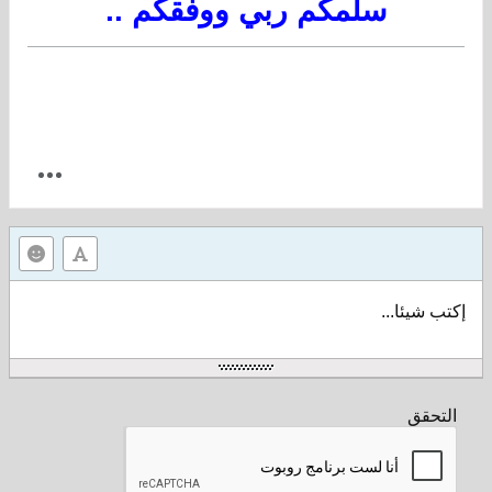
سلّمكم ربي ووفقكم ..
إكتب شيئا...
التحقق