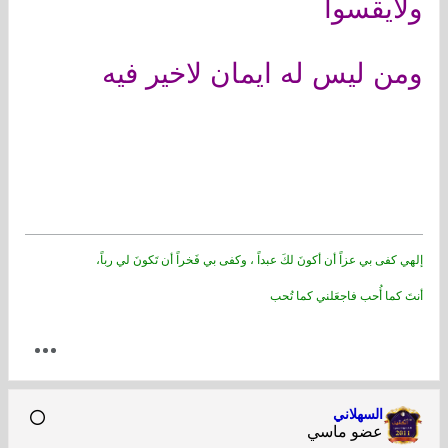
ولايقسوا
ومن ليس له ايمان لاخير فيه
إلهي كفى بي عزاً أن أكونَ لكَ عبداً ، وكفى بي فَخراً أن تَكونَ لي رباً،
أنتَ كما أُحب فاجعَلني كما تُحب
السهلاني
عضو ماسي