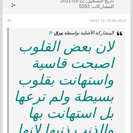
تاريخ التسجيل:
12-03-2011
المشاركات:
5263
#3
15-08-2014, 07:18 PM
المشاركة الأصلية بواسطة
بيرق
ﻻن بعض القلوب
اصبحت قاسية
واستهانت بقلوب
بسيطة ولم ترعها
بل استهانت بها
والذنب ذنبها ﻻنها