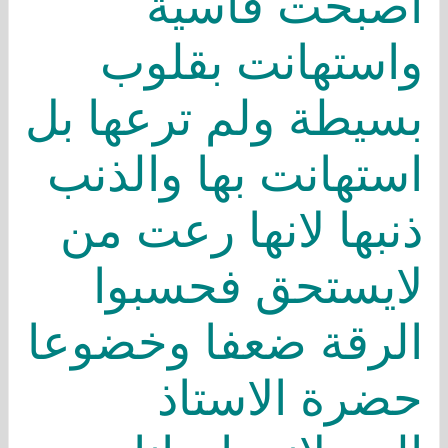
اصبحت قاسية
واستهانت بقلوب
بسيطة ولم ترعها بل
استهانت بها والذنب
ذنبها ﻻنها رعت من
ﻻيستحق فحسبوا
الرقة ضعفا وخضوعا
حضرة اﻻستاذ