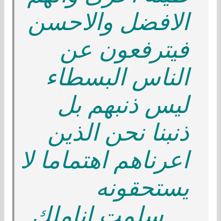
اﻻفضل واﻻحسن
فيترفعون عن
الناس البسطاء
ليس ذنبهم بل
ذنبنا نحن الذين
اعرناهم اهتماما ﻻ
يستحقونه
....سلمت اناملك