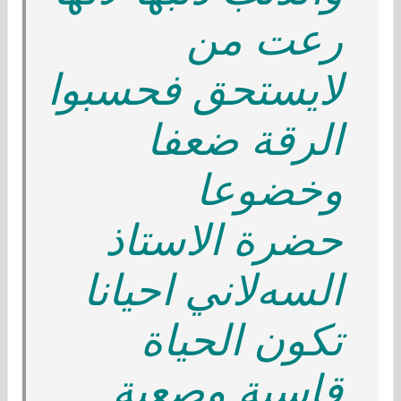
رعت من
ﻻيستحق فحسبوا
الرقة ضعفا
وخضوعا
حضرة اﻻستاذ
السهﻻني احيانا
تكون الحياة
قاسية وصعبة