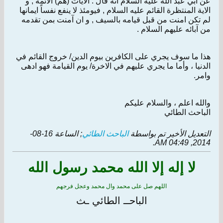
عن ابي عبد الله عليه السلام انه قال : الايات (هم) الائمة , و
الاية المنتظرة القائم عليه السلام , فيومئذ لا ينفع نفساً ايمانها
لم تكن امنت من قبل قيامه بالسيف , و ان آمنت بمن تقدمه
من آبائه عليهم السلام .
هذا ما سوف يجري على الكافرين بيوم الدين/ خروج القائم في
الدنيا ، وأما ما يجري عليهم في الاخرة/ يوم القيامة فهو ادهى
وامر.
والله اعلم ، والسلام عليكم
الباحث الطائي
التعديل الأخير تم بواسطة
الباحث الطائي
; الساعة
16-08-
.
2014, 04:49 AM
لا إله إلا الله محمد رسول الله
اللهم صل على محمد وال محمد وعجل فرجهم
الباحــ الطائي ـث