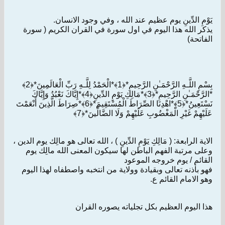
يَوْمِ الدِّينِ يوم عظيم عند الله ، وفي وجود الانسان.
يذكر الله هذا اليوم في اول سورة في القران الكريم ( سورة
الفاتحة)
بِسْمِ اللَّـهِ الرَّحْمَـٰنِ الرَّحِيمِ*﴿1﴾*الْحَمْدُ لِلَّـهِ رَبِّ الْعَالَمِينَ*﴿2﴾
*الرَّحْمَـٰنِ الرَّحِيمِ*﴿3﴾*مَالِكِ يَوْمِ الدِّينِ﴿4﴾*إِيَّاكَ نَعْبُدُ وَإِيَّاكَ
نَسْتَعِينُ*﴿5﴾*اهْدِنَا الصِّرَاطَ الْمُسْتَقِيمَ*﴿6﴾*صِرَاطَ الَّذِينَ أَنْعَمْتَ
عَلَيْهِمْ غَيْرِ الْمَغْضُوبِ عَلَيْهِمْ وَلَا الضَّالِّينَ*﴿7﴾
الاية الرابعة: ( مَالِكِ يَوْمِ الدِّينِ ) ، الله تعالى هو مالِك يوم الدين ،
وعلى مرتبة الفهم الباطن لها سيكون المعنى الله مالِك يوم
القائم / يوم خروجه الموعود
فهو بأذنه تعالى وبقيادة وولاية من انتخبه واصطفاه لهذا اليوم
وهو الامام القائم ع.
هذا اليوم العظيم بكل تجلياته يصوره القران