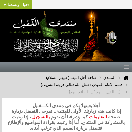
دخول أو تسجيل
المنتدى
ساحة أهل البيت (عليهم السلام)
قسم الامام المهدي (عجل الله تعالى فرجه الشريف)
【يــ الدين ـــوم * يــ القائم ــوم】
أهلا وسهلا بكم في منتدى الكـــفـيل
إذا كانت هذه زيارتك الأولى للمنتدى، فيرجى التفضل بزيارة
صفحة
التعليمات
كما يشرفنا أن تقوم
بالتسجيل
، إذا رغبت
بالمشاركة في المنتدى، أما إذا رغبت بقراءة المواضيع والإطلاع
فتفضل بزيارة القسم الذي ترغب أدناه.