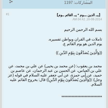
المشاركات:
1197
#1
【يــ الدين ـــوم * يــ القائم ــوم】
16-08-2014, 04:42 AM
بسم الله الرحمن الرحيم
تاملات في القران وبواطن تفسيره.
يوم الدين هو يوم القائم ع.
((وَالَّذِينَ يُصَدِّقُونَ بِيَوْمِ الدِّينِ ))
محمد بن يعقوب: (عن محمد بن يحيى) عن علي بن محمد، عن
علي بن العباس، عن الحسن بن عبد الرحمان، عن عاصم بن
حميد، عن أبي حمزة، عن أبي جعفر عليه السلام في قوله (عز
وجل): ((وَالَّذِينَ يُصَدِّقُونَ بِيَوْمِ الدِّينِ)) قال: بخروج القائم عليه
السلام.
****************************