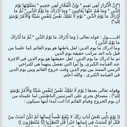
{*إِنَّ الْأَبْرَارَ لَفِي نَعِيمٍ * وَإِنَّ الْفُجَّارَ لَفِي جَحِيمٍ * يَصْلَوْنَهَا يَوْمَ
الدِّينِ * وَمَا هُمْ عَنْهَا بِغَائِبِينَ * وَمَا أَدْرَاكَ مَا يَوْمُ الدِّينِ * ثُمَّ مَا
أَدْرَاكَ مَا يَوْمُ الدِّينِ * يَوْمَ لَا تَمْلِكُ نَفْسٌ لِنَفْسٍ شَيْئًا وَالْأَمْرُ يَوْمَئِذٍ
لِلَّهِ*}
اقــــــول : قوله تعالى ( وَمَا أَدْرَاكَ مَا يَوْمُ الدِّينِ * ثُمَّ مَا أَدْرَاكَ
مَا يَوْمُ الدِّينِ )
وما ادراك ما يوم الدين: لعل باطنها هو يوم القائم كما علمنا من
قبل بانه احد مراتب حقيقة يوم الدين
ثم ما ادراك ما يوم الدين : لعل حقيقتها هو يوم الدين في الاخِرة
عند القيامة الكبرى. و( ثُم) التي تفصل بينهما هي للتراخي
الزمني الممتد بين يوم الدين وقت خروج القائم وبين يوم الدين
في القيامة الكبرى ، والله اعلم.
وقوله تعالى بعدها ( يَوْمَ لَا تَمْلِكُ نَفْسٌ لِنَفْسٍ شَيْئًا وَالْأَمْرُ يَوْمَئِذٍ
لِلَّهِ*) ، مصداق يجري على المرتبتين الباطنتين لما علمناه من
ان يوم الخروج وقيام القائم اذا اتت آيته/ آيتها سيكون :
(( يَوْمَ يَأْتِي بَعْضُ آياتِ رَبِّكَ لا يَنْفَعُ نَفْساً إِيمانُها لَمْ تَكُنْ آمَنَتْ مِنْ
قَبْلُ أَوْ كَسَبَتْ فِي إِيمانِها خَيْراً قُلِ انْتَظِرُوا إِنَّا مُنْتَظِرُونَ ))