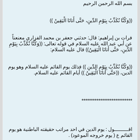
بسم الله الرحمن الرحيم
((وَكُنَّا نُكَذِّبُ بِيَوْمِ الدِّينِ، حَتَّى أَتانَا الْيَقِينُ ))
فرات بن إبراهيم: قال: حدثني جعفر بن محمد الفزاري معنعناً
عن أبي عبد الله عليه السلام في قوله تعالى: ((وَكُنَّا نُكَذِّبُ بِيَوْمِ
الدِّينِ، حَتَّى أَتانَا الْيَقِينُ)) قال عليه السلام:
((وَكُنَّا نُكَذِّبُ بِيَوْمِ الدِّينِ )) فذلك يوم القائم عليه السلام وهو يوم
الدين، ((حَتَّى أَتانَا الْيَقِينُ )) أيام القائم عليه السلام.
***************************
اقـــــــــول : يوم الدين في احد مراتب حقيقته الباطنية هو يوم
القائم ع ( يوم خروجه الموعود) .