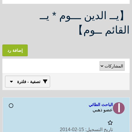
【يــ الدين ـــوم * يــ
القائم ــوم】
إضافة رد
تصفية - فلترة
الباحث الطائي
عضو ذهبي
تاريخ التسجيل:
15-02-2014