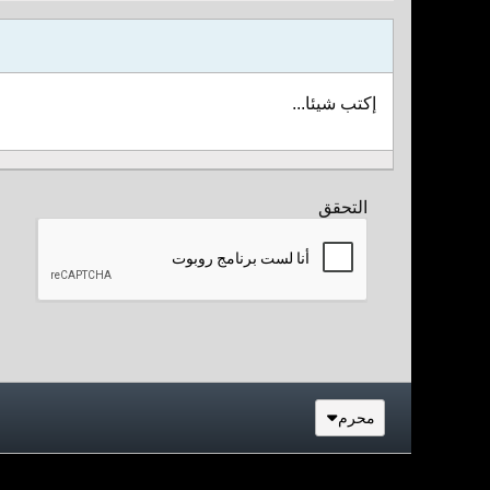
إكتب شيئا...
التحقق
محرم