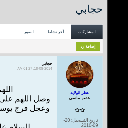
حجابي
المشاركات
آخر نشاط
الصور
إضافة رد
حجابي
18-08-2014, 01:27 AM
الله
عطر الولايه
وصل اللهم على ف
عضو ماسي
وعجل فرج يوسفه
تاريخ التسجيل:
20-
السلام على
09-2010