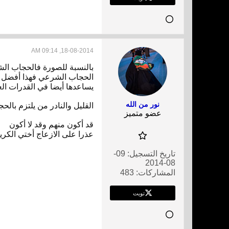
18-08-2014, 09:14 AM
بالنسبة للصورة فالحجاب ا
الحجاب الشرعي فهذا أفضل ول
يساعدها أيضا في القدرات ال
نور من الله
القليل والنادر من يلتزم بال
عضو متميز
قد أكون منهم وقد ﻻ أكون
عذرا على اﻻزعاج أختي الكري
تاريخ التسجيل:
09-
08-2014
المشاركات:
483
تويت