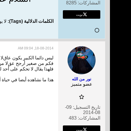
المشاركات:
8285
تويت
الكلمات الدلالية (Tags):
لا ي
18-08-2014, 09:04 AM
ليس دائما الكبير يكون عاقﻻ
فكم من صغير أرجح عقﻻ من ا
فلهذا يقال ﻻ تحكم على أحد 
نور من الله
هذا ما نشاهده أيضا في حياة 
عضو متميز
تاريخ التسجيل:
09-
08-2014
المشاركات:
483
تويت