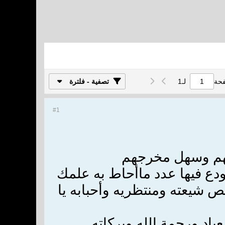
فحة
لـ
1
تصفية - فلترة
#1
هم وسهل مخرجهم
ودع فيها عدد ماأحاط به علمك
 شيعته ومنتظريه وأحبابه يا
عباد ورحمة الله وبركاته