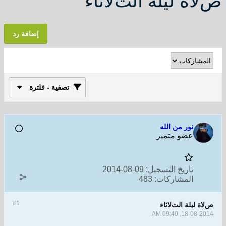
صﻻة ليلة الثﻻثاء
إضافة رد
تصفية - فلترة
نور من الله
عضو متميز
تاريخ التسجيل:
09-08-2014
المشاركات:
483
#1
صﻻة ليلة الثﻻثاء
18-08-2014, 09:40 AM