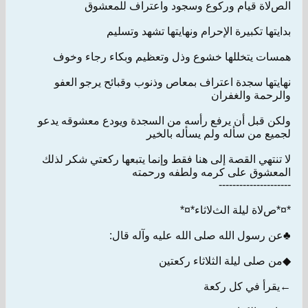
الصﻻة قيام وركوع وسجود واعتراف للمعشوق
بدايتها تكبيرة اﻹحرام ونهايتها تشهد وتسليم
همسات يتخللها خشوع وذل وتعظيم وبكاء رجاء وخوف
نهايتها سجدة اعتراف بمعاص وذنوب وقبائح يرجو العفو
والرحمة والغفران
ولكن قبل أن يرفع رأسه من السجدة ويودع معشوقه يدعو
لجميع من سأله ولم يسأله بالخير
ﻻ تنتهي القصة إلى هنا فقط وإنما يتبعها ركعتي شكر لذلك
المعشوق على كرمه ولطفه ورحمته
---------------------
*¤*صﻻة ليلة الثﻻثاء*¤*
♣عن رسول الله صلى الله عليه وآله قال:
◆من صلى ليلة الثلاثاء ركعتين
←يقرأ في كل ركعة