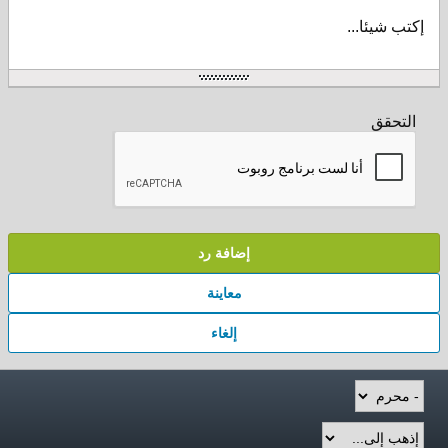
إكتب شيئا...
التحقق
إضافة رد
معاينة
إلغاء