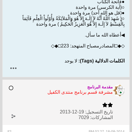
●فاتحة الكتاب
○(آية الكرسي) مرة واحدة
●(قل هو الله أحد) مرة واحدة
○( شَهِدَ اللّهُ أَنَّهُ لاَ إِلَـهَ إِلاَّ هُوَ وَالْمَلاَئِكَةُ وَأُوْلُواْ الْعِلْمِ قَآئِمَاً
بِالْقِسْطِ لاَ إِلَـهَ إِلاَّ هُوَ الْعَزِيزُ الْحَكِيمُ ) مرة واحدة
◀أعطاه الله ما سأل.
◇◆□المصادرمصباح المتهجد: 223□◆◇
الكلمات الدلالية (Tags):
لا يوجد
مقدمة البرنامج
مشرفة قسم برنامج منتدى الكفيل
تاريخ التسجيل:
19-12-2013
المشاركات:
7029
#2
18-08-2014, 02:27 PM