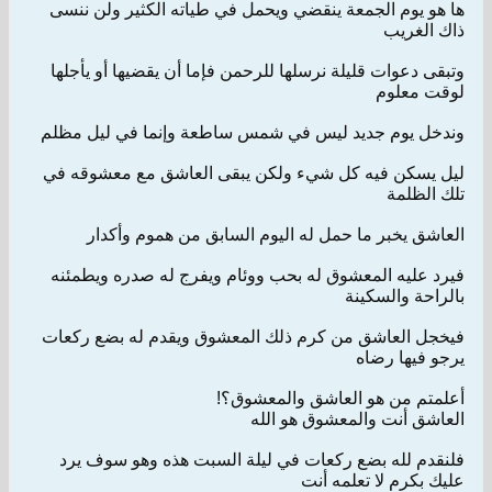
ها هو يوم الجمعة ينقضي ويحمل في طياته الكثير ولن ننسى
ذاك الغريب
وتبقى دعوات قليلة نرسلها للرحمن فإما أن يقضيها أو يأجلها
لوقت معلوم
وندخل يوم جديد ليس في شمس ساطعة وإنما في ليل مظلم
ليل يسكن فيه كل شيء ولكن يبقى العاشق مع معشوقه في
تلك الظلمة
العاشق يخبر ما حمل له اليوم السابق من هموم وأكدار
فيرد عليه المعشوق له بحب ووئام ويفرج له صدره ويطمئنه
بالراحة والسكينة
فيخجل العاشق من كرم ذلك المعشوق ويقدم له بضع ركعات
يرجو فيها رضاه
أعلمتم من هو العاشق والمعشوق؟!
العاشق أنت والمعشوق هو الله
فلنقدم لله بضع ركعات في ليلة السبت هذه وهو سوف يرد
عليك بكرم ﻻ تعلمه أنت