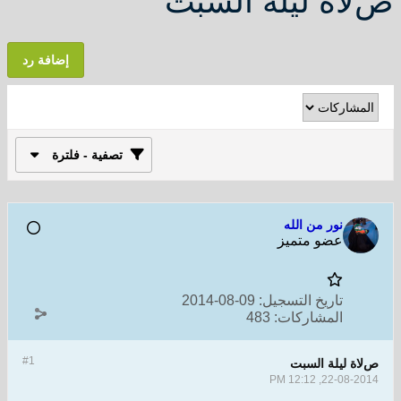
صﻻة ليلة السبت
إضافة رد
تصفية - فلترة
نور من الله
عضو متميز
تاريخ التسجيل:
09-08-2014
المشاركات:
483
#1
صﻻة ليلة السبت
22-08-2014, 12:12 PM