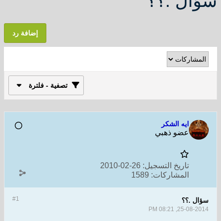
سؤال .؟؟
إضافة رد
تصفية - فلترة
ايه الشكر
عضو ذهبي
تاريخ التسجيل:
26-02-2010
المشاركات:
1589
#1
سؤال .؟؟
25-08-2014, 08:21 PM