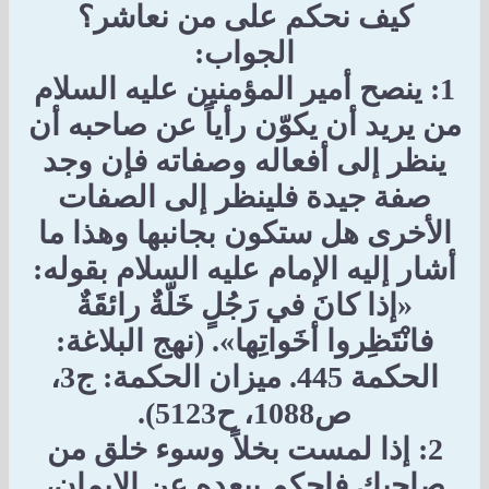
كيف نحكم على من نعاشر؟
الجواب:
1: ينصح أمير المؤمنين عليه السلام
من يريد أن يكوّن رأياً عن صاحبه أن
ينظر إلى أفعاله وصفاته فإن وجد
صفة جيدة فلينظر إلى الصفات
الأخرى هل ستكون بجانبها وهذا ما
أشار إليه الإمام عليه السلام بقوله:
«إذا كانَ في رَجُلٍ خَلّةٌ رائقَةٌ
فانْتَظِروا أخَواتِها». (نهج البلاغة:
الحكمة 445. ميزان الحكمة: ج3،
ص1088، ح5123).
2: إذا لمست بخلاً وسوء خلق من
صاحبك فاحكم ببعده عن الإيمان،