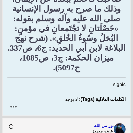
وذلك ما صرح به رسول الإنسانية
صلى الله عليه وآله وسلم بقوله:
«خَصْلَتانِ لا تجْتَمعانِ في مؤمنٍ:
البُخلُ وسُوءُ الخُلقِ». (شرح نهج
البلاغة لابن أبي الحديد: ج6، ص337.
ميزان الحكمة: ج3، ص1085،
ح5097).
sigpic
الكلمات الدلالية (Tags):
لا يوجد
نور من الله
عضو متميز