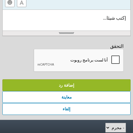
إكتب شيئا...
التحقق
إضافة رد
معاينة
إلغاء