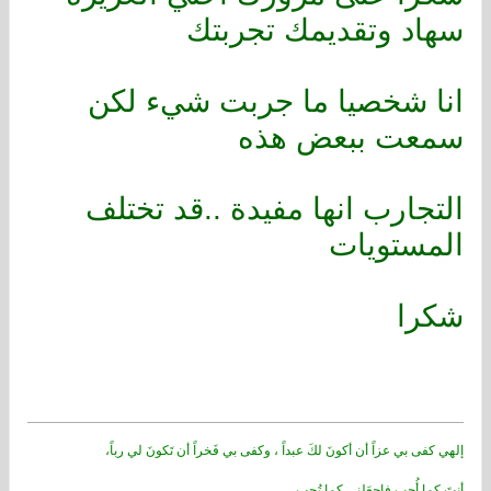
سهاد وتقديمك تجربتك
انا شخصيا ما جربت شيء لكن
سمعت ببعض هذه
التجارب انها مفيدة ..قد تختلف
المستويات
شكرا
إلهي كفى بي عزاً أن أكونَ لكَ عبداً ، وكفى بي فَخراً أن تَكونَ لي رباً،
أنتَ كما أُحب فاجعَلني كما تُحب