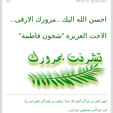
#3
29-08-2014, 01:26 PM
احسن الله اليك ..مرورك الارقى..
الاخت العزيزة "شجون فاطمة"
إلهي كفى بي عزاً أن أكونَ لكَ عبداً ، وكفى بي فَخراً أن تَكونَ لي رباً،
أنتَ كما أُحب فاجعَلني كما تُحب