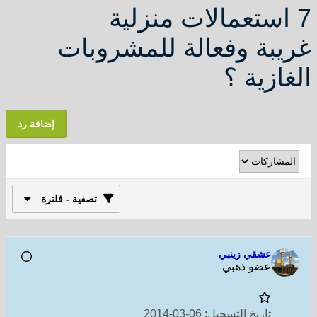
7 استعمالات منزلية
غريبة وفعالة للمشروبات
الغازية ؟
إضافة رد
تصفية - فلترة
عشقي زينبي
عضو ذهبي
تاريخ التسجيل:
06-03-2014