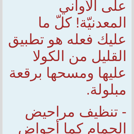
على الأواني
المعدنيّة! كلّ ما
عليك فعله هو تطبيق
القليل من الكولا
عليها ومسحها برقعة
مبلولة.
- تنظيف مراحيض
الحمام كما أحواض