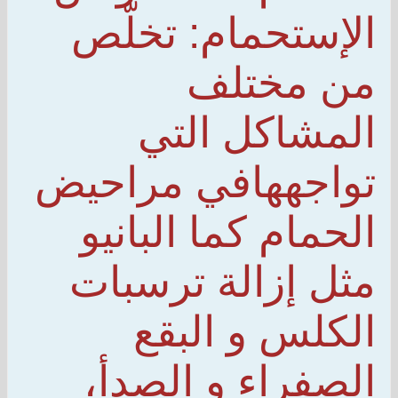
الإستحمام: تخلّص
من مختلف
المشاكل التي
تواجههافي مراحيض
الحمام كما البانيو
مثل إزالة ترسبات
الكلس و البقع
الصفراء و الصدأ،