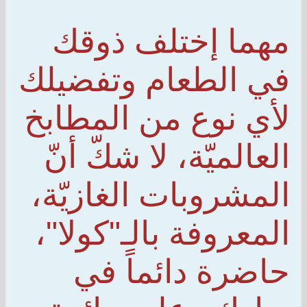
مهما إختلف ذوقك
في الطعام وتفضيلك
لأي نوع من المطابخ
العالميّة، لا شكّ أنّ
المشروبات الغازيّة،
المعروفة بالـ"كولا"،
حاضرة دائماً في