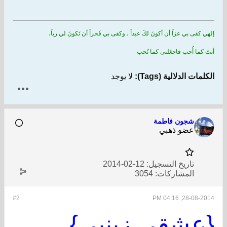
إلهي كفى بي عزاً أن أكونَ لكَ عبداً ، وكفى بي فَخراً أن تَكونَ لي رباً،
أنتَ كما أُحب فاجعَلني كما تُحب
الكلمات الدلالية (Tags):
لا يوجد
شجون فاطمة
عضو ذهبي
تاريخ التسجيل:
12-02-2014
المشاركات:
3054
#2
28-08-2014, 04:16 PM
{عشقي زينبي}