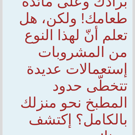
برادك وعلى مائدة
طعامك! ولكن، هل
تعلم أنّ لهذا النوع
من المشروبات
إستعمالات عديدة
تتخطّى حدود
المطبخ نحو منزلك
بالكامل؟ إكتشف