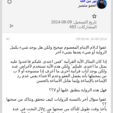
نور من الله
عضو متميز
تاريخ التسجيل:
09-08-2014
المشاركات:
483
#2
30-08-2014, 08:46 PM
عفوا كﻻم اﻹمام المعصوم صحيح ولكن هل يوجد شيء يكمل
الرواية أو شيء يعدها بشيء آخر
إذا كان المثال اﻵية القرآنية "فمن اعتدى عليكم فاعتدوا عليه
بمثل ما اعتدى عليكم" ولكن هذه اﻵية تستخدم ﻷغراض عده
ولكن يوجد آيات قرآنية أخرى ما أعرف إذا منسوخه أو ﻻ ب
س بمجملها بأنه يفضل العفو وعدم اﻻعتداء يعني عدم رد
اﻹساءة باﻹساءة وإنما نقابل اﻻساءة بالحسن
فهل هذه الرواية ينطبق عليها أو ﻻ؟؟
عفوا سؤال آخر بالنسبة للروايات كيف نتحقق ونتاكد من صحتها
؟؟
يأخذ وقت طويل للتأكد من صحتها من خﻻل البحث في عدة