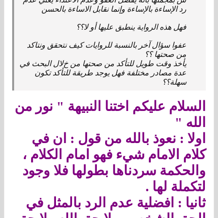
رد اﻹساءة باﻹساءة وإنما نقابل اﻻساءة بالحسن
فهل هذه الرواية ينطبق عليها أو ﻻ؟؟
عفوا سؤال آخر بالنسبة للروايات كيف نتحقق ونتاكد
من صحتها ؟؟
يأخذ وقت طويل للتأكد من صحتها من خﻻل البحث في
عدة مصادر مختلفة فهل يوجد طريقة للتأكد تكون
سهلة؟؟
السلام عليكم اختنا النبيهة " نور من
الله "
اولا : نعوذ بالله من قول : ان في
كلام الامام شيء فهو امام الكلام ،
والحكمة سردناها بطولها فلا وجود
لتكملة لها .
ثانيا : افضلية عدم الرد بالمثل في