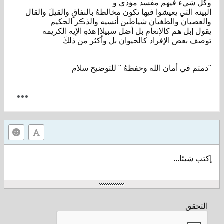
وكل شيء فيهم مفسد مؤذي و
البيئه التي يعيشوا فيها تكون مخالطهُ بالنفاقِ والقيلَ والقال
والعصيان والطغيان شياطين أنسيه والذڪر الحكيم
يقول [بل هم كالإنعام بل أضل سبيلا] هذهِ الإيه الكريمه
توصف بعض الإفراد كالحيوان بل وأكثر من ذلكَ
"دمتم في أمان الله وحفظهُ " للتوضيح سلام
إكتب شيئا...
التحقق