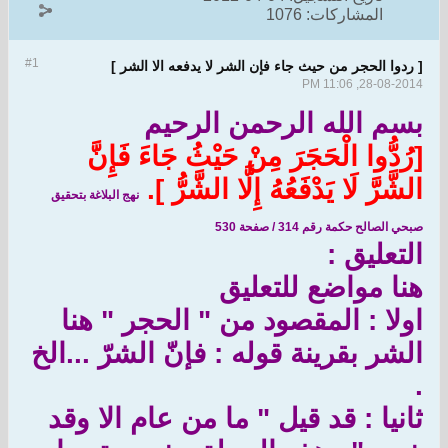
المشاركات:
1076
#1
[ ردوا الحجر من حيث جاء فإن الشر لا يدفعه الا الشر ]
28-08-2014, 11:06 PM
بسم الله الرحمن الرحيم
[رُدُّوا الْحَجَرَ مِنْ حَيْثُ جَاءَ فَإِنَّ
الشَّرَّ لَا يَدْفَعُهُ إِلَّا الشَّرُّ ].
نهج البلاغة بتحقيق
صبحي الصالح حكمة رقم
314 /
صفحة 530
التعليق :
هنا مواضع للتعليق
اولا : المقصود من " الحجر " هنا
الشر بقرينة قوله : فإنّ الشرّ ...الخ
.
ثانيا : قد قيل " ما من عام الا وقد