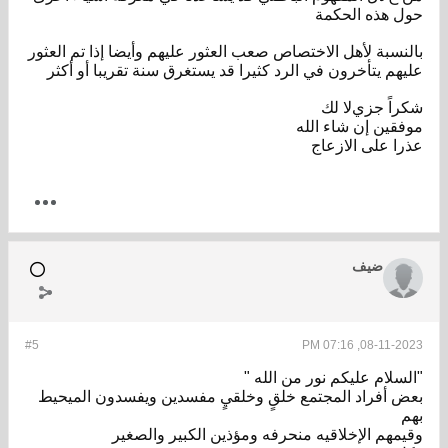
حول هذه الحكمة
بالنسبة ﻷهل اﻻختصاص صعب العثور عليهم وأيضا إذا تم العثور
عليهم يتأخرون في الرد كثيرا قد يستغرق سنة تقريبا أو أكثر
شكراً جزيﻻ لك
موفقين إن شاء الله
عذرا على اﻻزعاج
ضيف
#5
08-11-2023, 07:16 PM
"السلام عليكم نور من الله "
بعض أفراد المجتمع خلقٍ وخلقيٍ مفسدين ويفسدون الميحيط
بهم
وقيمهم الإخلاقيه منحرفه ومؤذين الكبير والصغير