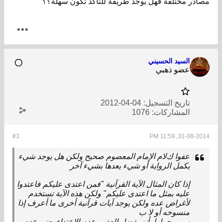
مصادر مختلفة فهل يوجد طريقة للتأكد تكون سهلة؟؟
السيد الحسيني
عضو ذهبي
تاريخ التسجيل:
04-04-2012
المشاركات:
1076
#3
31-08-2014, 11:59 PM
عفوا كﻻم اﻹمام المعصوم صحيح ولكن هل يوجد شيء
يكمل الرواية أو شيء يعدها بشيء آخر
إذا كان المثال اﻵية القرآنية "فمن اعتدى عليكم فاعتدوا
عليه بمثل ما اعتدى عليكم" ولكن هذه اﻵية تستخدم
ﻷغراض عده ولكن يوجد آيات قرآنية أخرى ما أعرف إذا
منسوخه أو ﻻ ب
س بمجملها بأنه يفضل العفو وعدم اﻻعتداء يعني عدم