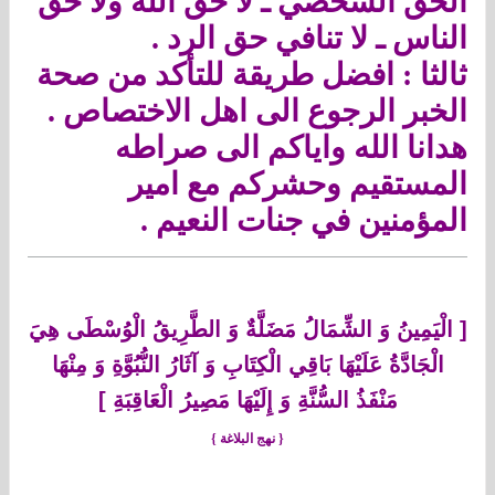
الحق الشخصي ـ لا حق الله ولا حق
الناس ـ لا تنافي حق الرد .
ثالثا : افضل طريقة للتأكد من صحة
الخبر الرجوع الى اهل الاختصاص .
هدانا الله واياكم الى صراطه
المستقيم وحشركم مع امير
المؤمنين في جنات النعيم .
[
الْيَمِينُ وَ الشِّمَالُ مَضَلَّةٌ وَ الطَّرِيقُ الْوُسْطَى هِيَ
الْجَادَّةُ عَلَيْهَا بَاقِي الْكِتَابِ وَ آثَارُ النُّبُوَّةِ وَ مِنْهَا
مَنْفَذُ السُّنَّةِ وَ إِلَيْهَا مَصِيرُ الْعَاقِبَةِ
]
{ نهج البلاغة }