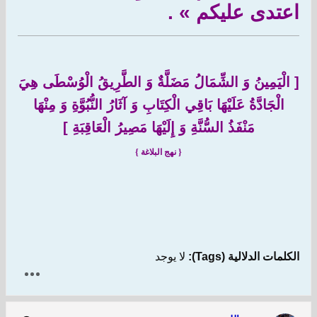
اعتدى عليكم » .
[
الْيَمِينُ وَ الشِّمَالُ مَضَلَّةٌ وَ الطَّرِيقُ الْوُسْطَى هِيَ
الْجَادَّةُ عَلَيْهَا بَاقِي الْكِتَابِ وَ آثَارُ النُّبُوَّةِ وَ مِنْهَا
مَنْفَذُ السُّنَّةِ وَ إِلَيْهَا مَصِيرُ الْعَاقِبَةِ
]
{ نهج البلاغة }
الكلمات الدلالية (Tags):
لا يوجد