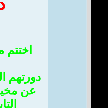
د
اختتم م
دورتهم ا
عن مخيم
التا