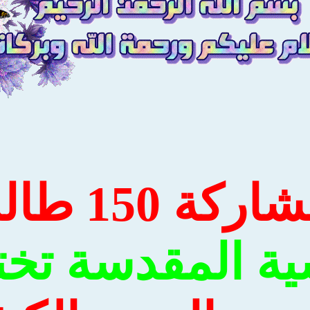
ة 150 طالباً العتبة
ية المقدسة تخت