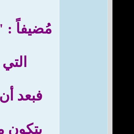
مُضيفاً :
التي 
فبعد أن
يتكون م