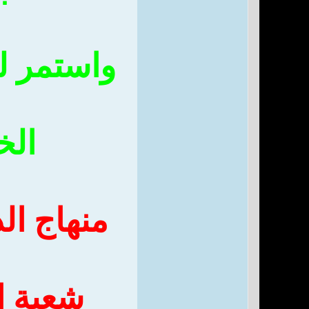
واستمر لث
الخ
منهاج ال
شعبة ا