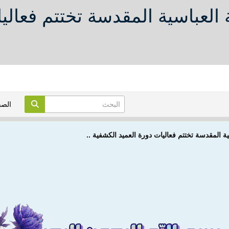
لباً العتبة العباسية المقدسة تختتم فع
الص