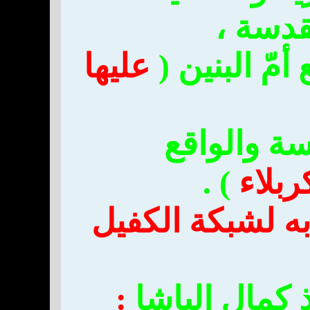
قدسة ،
أمّ البنين (
عليها
سة والواقع
ربلاء
) .
ه لشبكة الكفيل
ذ كمال الباشا
: