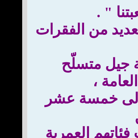
نا " .
لعديد من الفقرات
ة جيل متسلّح
لعامة ،
 الى خمسة عشر
اتهم العمرية