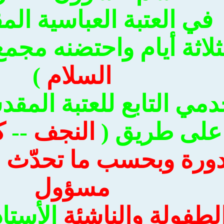
في العتبة العباسية الم
لاثة أيام واحتضنه مجمع 
السلام
)
دمي التابع للعتبة المقد
على طريق (
النجف
--
ك
دورة وبحسب ما تحدّث ب
مسؤول
لطفولة والناشئة
الأستا