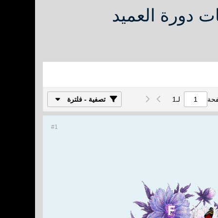
اليات دورة العميد
فحة
لـ
1
تصفية - فلترة
#1