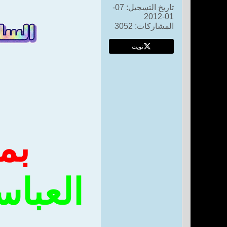
تاريخ التسجيل:
07-
01-2012
المشاركات:
3052
تويت
بمشارك
العباس