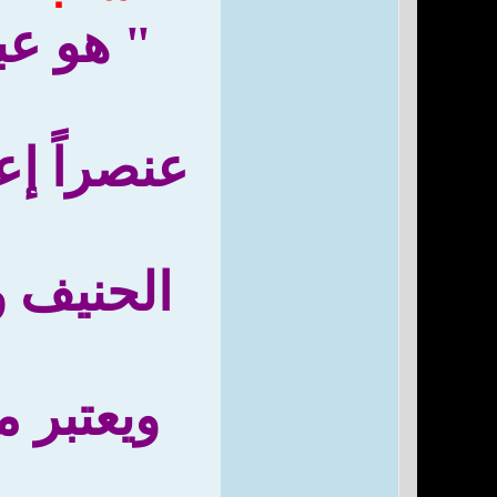
" هو عب
عنصراً إعد
الحنيف و
ويعتبر م