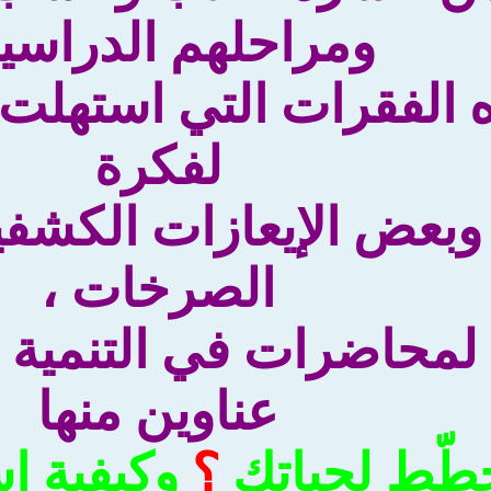
ومراحلهم الدراسية
 الفقرات التي استهلت
لفكرة
وبعض الإيعازات الكشفي
الصرخات ،
لمحاضرات في التنمية 
عناوين منها
طّط لحياتك
؟
وكيفية ا