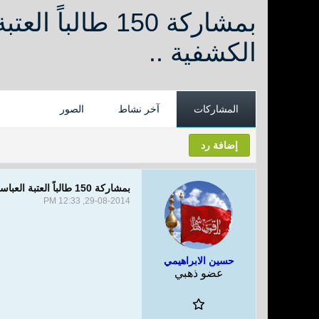
بمشاركة 150 طا
الكشفية ..
المشاركات
آخر نشاط
الصور
إضافة رد
بمشاركة 150 طالباً العتبة العباسية المقدسة تختتم فعاليات دورة العميد الكشفية ..
29-08-2014, 12:33 PM
حسين الابراهيمي
عضو ذهبي