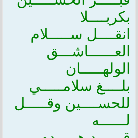
بكربــــلا
انقــــل ســـــلام
العــــــاشـــق
الولهـــــان
بلــــغ سلامـــــي
للحســــين وقـــــل
لــــــه
قــــــد هـــــدم