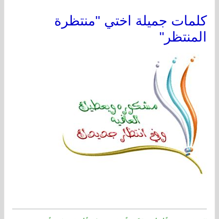
كلمات جميلة اختي "منتظرة
المنتظر"