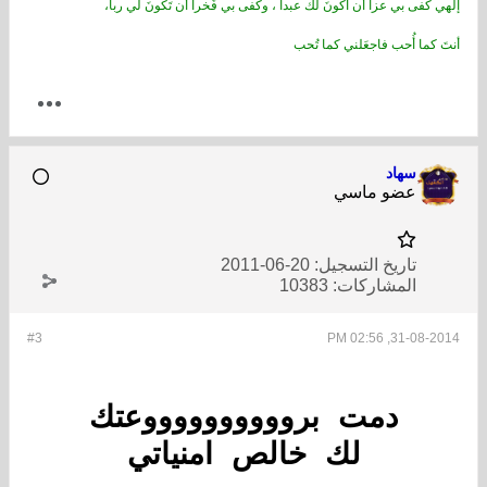
إلهي كفى بي عزاً أن أكونَ لكَ عبداً ، وكفى بي فَخراً أن تَكونَ لي رباً،
أنتَ كما أُحب فاجعَلني كما تُحب
سهاد
عضو ماسي
تاريخ التسجيل:
20-06-2011
المشاركات:
10383
#3
31-08-2014, 02:56 PM
دمت برووووووووووعتك
لك خالص امنياتي