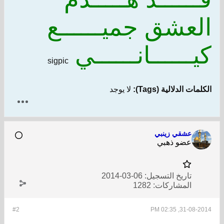
العشق جميــــــع
كيــــــانــــــي
sigpic
الكلمات الدلالية (Tags):
لا يوجد
عشقي زينبي
عضو ذهبي
تاريخ التسجيل:
06-03-2014
المشاركات:
1282
#2
31-08-2014, 02:35 PM