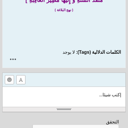
مَنْفَذُ السُّنَّةِ وَ إِلَيْهَا مَصِيرُ الْعَاقِبَةِ
]
{ نهج البلاغة }
الكلمات الدلالية (Tags):
لا يوجد
إكتب شيئا...
التحقق