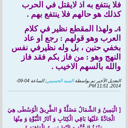
فلا ينتفع به اذ لايقتل في الحرب
كذلك هو حالهم فلا ينتفع بهم .
4ـ ولهذا المقطع نظير في كلام
العرب وهو قولهم : رجع او عاد
بخفي حنين ، بل وله نظيرفي نفس
النهج وهو : من فاز بكم فقد فاز
والله بالسهم الاخيب .
التعديل الأخير تم بواسطة
السيد الحسيني
; الساعة
04-09-
.
2014, 11:51 PM
[
الْيَمِينُ وَ الشِّمَالُ مَضَلَّةٌ وَ الطَّرِيقُ الْوُسْطَى هِيَ
الْجَادَّةُ عَلَيْهَا بَاقِي الْكِتَابِ وَ آثَارُ النُّبُوَّةِ وَ مِنْهَا