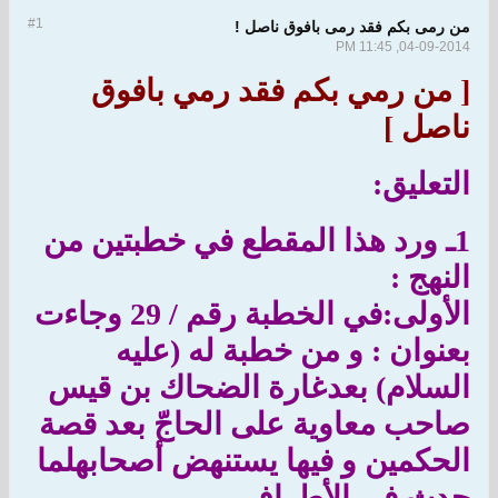
#1
من رمى بكم فقد رمى بافوق ناصل !
04-09-2014, 11:45 PM
[ من رمي
بكم فقد رمي بافوق
ناصل ]
التعليق:
1ـ ورد هذا المقطع في خطبتين من
النهج :
الأولى:
في الخطبة رقم / 29 وجاءت
بعنوان : و من خطبة له (عليه
السلام) بعدغارة الضحاك بن قيس
صاحب معاوية على الحاجّ بعد قصة
الحكمين و فيها يستنهض أصحابهلما
حدث في الأطراف .