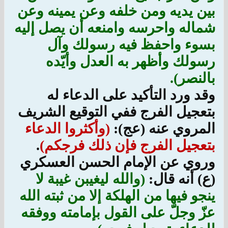
بين يديه ومن خلفه وعن يمينه وعن
شماله واحرسه وامنعه أن يصل إليه
بسوء واحفظ فيه رسولك وآل
رسولك وأظهر به العدل وأيّده
بالنصر).
وقد ورد التأكيد على الدعاء له
بتعجيل الفرج ففي التوقيع الشريف
المروي عنه (عج):
(وأكثروا الدعاء
بتعجيل الفرج فإن ذلك فرجكم)
.
وروي عن الإمام الحسن العسكري
(ع) أنه قال:
(والله ليغيبن غيبة لا
ينجو فيها من الهلكة إلا من ثبته الله
عزّ وجلّ على القول بإمامته ووفقه