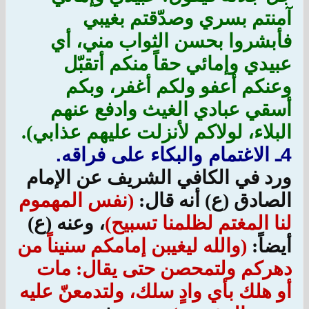
آمنتم بسري وصدّقتم بغيبي
فأبشروا بحسن الثواب مني، أي
عبيدي وإمائي حقاً منكم أتقبّل
وعنكم أعفو ولكم أغفر، وبكم
أسقي عبادي الغيث وادفع عنهم
البلاء، لولاكم لأنزلت عليهم عذابي).
4ـ الاغتمام والبكاء على فراقه.
ورد في الكافي الشريف عن الإمام
الصادق (ع) أنه قال:
(نفس المهموم
لنا المغتم لظلمنا تسبيح)
، وعنه (ع)
أيضاً:
(والله ليغيبن إمامكم سنيناً من
دهركم ولتمحصن حتى يقال: مات
أو هلك بأي وادٍ سلك، ولتدمعنّ عليه