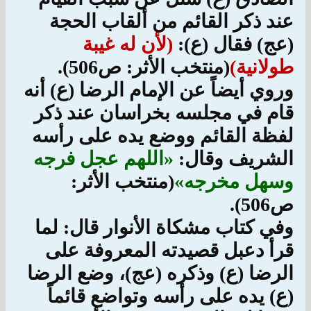
عند ذكر القائم من ألقاب الحجة
(عج) فقال (ع):
(لأن له غيبة
طولانية)
(منتخب الأثر:
ص‏
506
)
.
وروي أيضاً عن الإمام الرضا (ع) أنه
قام في مجلسه بخراسان عند ذكر
لفظة القائم ووضع يده على رأسه
الشريف وقال:
«اللهم عجل فرجه
وسهل مخرجه»
(منتخب الأثر:
ص‏
506
)
.
وفي كتاب مشكاة الأنوار قال: لما
قرأ دعبل قصيدته المعروفة على
الرضا (ع) وذكره (عج)، وضع الرضا
(ع) يده على رأسه وتواضع قائماً