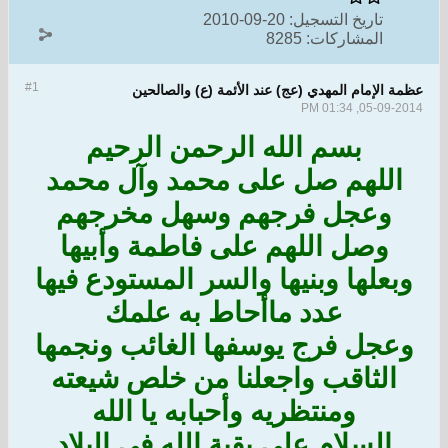
تاريخ التسجيل:
20-09-2010
المشاركات:
8285
#1
عظمة الإمام المهدي (عج) عند الأئمة (ع) والصالحين
05-09-2014, 01:34 PM
بسم الله الرحمن الرحيم
اللهم صل على محمد وآل محمد
وعجل فرجهم وسهل مخرجهم
وصل اللهم على فاطمة وأبيها
وبعلها وبنيها والسر المستودع فيها
عدد ماأحاط به علمك
وعجل فرج يوسفها الغائب ونجمها
الثا
قب واجعلنا من خلص شيعته
ومنتظريه وأحبابه يا الله
السلام على بقية الله في البلاد