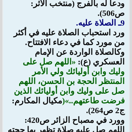
ودعا له بالفرج (منتخب الأثر:
ص‏
506
)
.
9ـ الصلاة عليه.
ورد استحباب الصلاة عليه في أكثر
من مورد كما في دعاء الافتتاح.
وكالصلاة الواردة عن الإمام
العسكري (ع):
«اللهم صل على
وليك وابن أوليائك ولي الأمر
المنتظر الحجة بن الحسن، اللهم
صل على وليك وابن أوليائك الذين
فرضت طاعتهم..»(
مكيال المكارم:
ج‏2 ص‏2
64
)
.
وورد في مصباح الزائر ص‏
420
:
اللهم صل عليه صلاة تظهر بها حجته