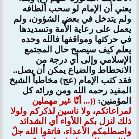
يعني أن الإمام لو سحب ألطافه
ولم يتدخل في بعض الشؤون، ولم
يعمل على رعاية الأُمة وتسديدها
في حركتها ومواقفها فالله وحده
يعلم كيف سيصبح حال المجتمع
الإسلامي وإلى أي درجة من
الانحطاط والضياع يمكن أن يصل..
فقد كتب الإمام (عج) مخاطباً الشيخ
المفيد رحمه الله ومن ورائه كل
المؤمنين:
((... أنّا غير مهملين
لمراعاتكم، ولا ناسين لذكركم ولولا
ذلك لنزل بكم اللأواء أي الشدائد
واصطلمكم الأعداء، فاتقوا الله جلّ