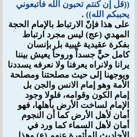
((قل إن كنتم تحبون الله فاتبعوني
يحببكم الله))
.
على هذا فإنّ الارتباط بالإمام الحجة
المهدي (عج) ليس مجرد ارتباط
بفكرة عقيدية غيبية بل بإنسان
كامل حيٍّ جسداً وروحاً يعيش بيننا
يرانا ولانراه يعرفنا ولا نعرفه يسددنا
ويوجهنا إلى حيث مصلحتنا ومصلحة
الأمة وهو إمام الانس والجن بل
إمام الكون وقوامه، فلولا وجود
الإمام لساخت الأرض بأهلها، فهو
أمان لأهل الأرض كما أن النجوم
أمان لأهل السماء كما ورد في
الأحاديث المأثورة عنهم (ع) وهذا