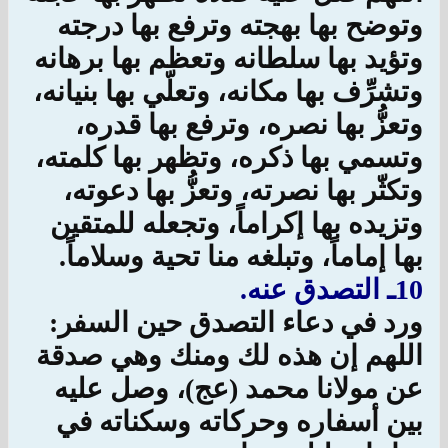
وتوضح بها بهجته وترفع بها درجته
وتؤيد بها سلطانه وتعظم بها برهانه
وتشرِّف بها مكانه، وتعلّي بها بنيانه،
وتعزُّ بها نصره، وترفع بها قدره،
وتسمي بها ذكره، وتظهر بها كلمته،
وتكثّر بها نصرته، وتعزُّ بها دعوته،
وتزيده بها إكراماً، وتجعله للمتقين
بها إماماً، وتبلغه منا تحية وسلاماً.
10ـ التصدق عنه.
ورد في دعاء التصدق حين السفر:
اللهم إن هذه لك ومنك وهي صدقة
عن مولانا محمد (عج)، وصل عليه
بين أسفاره وحركاته وسكناته في