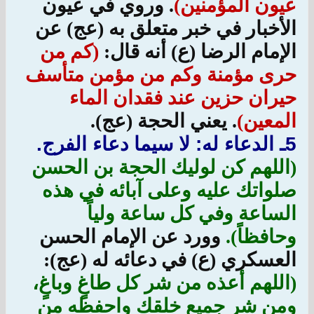
عيون المؤمنين)
. وروي في عيون
الأخبار في خبر متعلق به (عج) عن
الإمام الرضا (ع) أنه قال:
(كم من
حرى مؤمنة وكم من مؤمن متأسف
حيران حزين عند فقدان الماء
المعين)
. يعني الحجة (عج).
5ـ الدعاء له: لا سيما دعاء الفرج.
(اللهم كن لوليك الحجة بن الحسن
صلواتك عليه وعلى آبائه في هذه
الساعة وفي كل ساعة ولياً
وحافظاً).
وورد عن الإمام الحسن
العسكري (ع) في دعائه له (عج):
(اللهم أعذه من شر كل طاغٍ وباغٍ،
ومن شر جميع خلقك واحفظه من