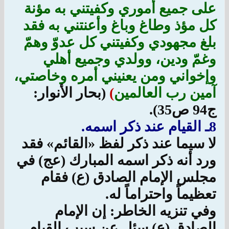
على جميع أُموري وكفيتني به مؤنة
كل مؤذ وطاغ وباغ وأعنتني به فقد
بلغ مجهودي وكفيتني كل عدوّ وهمّ
وغمّ ودين، وولدي وجميع أهلي
وإخواني ومن يعنيني أمره وخاصتي،
آمين رب العالمين
)
(بحار الأنوار:
ج‏94 ص‏35).
8ـ القيام عند ذكر اسمه.
لا سيما عند ذكر لفظ «القائم» فقد
ورد أنه ذكر اسمه المبارك (عج) في
مجلس الإمام الصادق (ع) فقام
تعظيماً واحتراماً له.
وفي تنزيه الخاطر: إن الإمام
الصادق (ع) سئل عن سبب القيام