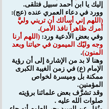
إليك يا ابن أحمد سبيل فتلقى.
وورد في دعاء العمري عنده (عج):
(اللهم إني أسألك أن تريني وليَّ
أمرك ظاهراً نافذ الأمر)
.
وفي بعض الأدعية ورد:
(اللهم أرنا
وجه وليّك الميمون في حياتنا وبعد
المنون)
.
وهنا لا بد من الإشارة إلى أن رؤية
الإمام (ع) في زمن الغيبة الكبرى
ممكنة بل وميسرة لخواص
المؤمنين.
وقد تشرَّف بعض علمائنا برؤيته
صلوات الله عليه .
ونُقل عن السيد بحر العلوم أنه جاء