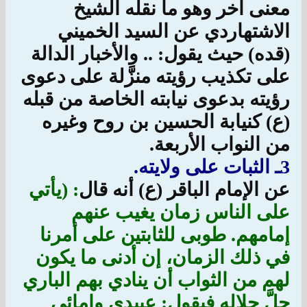
معنى آخر وهو ما نقله الشيخ
الاشتهاردي عن السيد الخميني
(قده) حيث يقول: .. والأخبار الدالة
على تكذيب رؤيته منزَّلة على دعوى
رؤيته بدعوى نيابته الخاصة من قبله
(ع) كنيابة الحسين بن روح وغيره
من النواب الأربعة.
3ـ الثبات على ولايته.
عن الإمام الباقر (ع) أنه قال
: (يأتي
على الناس زمان يغيب عنهم
إمامهم. طوبى للثابتين على أمرنا
في ذلك الزمان، إن أدنى ما يكون
لهم من الثواب أن ينادي بهم الباري
جلَّ جلاله فيقول: عبيدي وإمائي