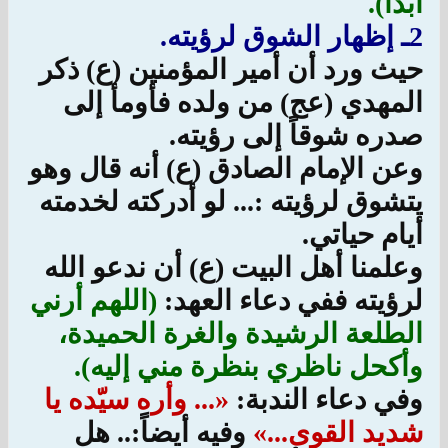
أبداً).
2ـ إظهار الشوق لرؤيته.
حيث ورد أن أمير المؤمنين (ع) ذكر
المهدي (عج) من ولده فأومأ إلى
صدره شوقاً إلى رؤيته.
وعن الإمام الصادق (ع) أنه قال وهو
يتشوق لرؤيته :... لو أدركته لخدمته
أيام حياتي.
وعلمنا أهل البيت (ع) أن ندعو الله
لرؤيته ففي دعاء العهد:
(اللهم أرني
الطلعة الرشيدة والغرة الحميدة،
وأكحل ناظري بنظرة مني إليه).
وفي دعاء الندبة:
«... وأره سيّده يا
شديد القوى...»
وفيه أيضاً:.. هل