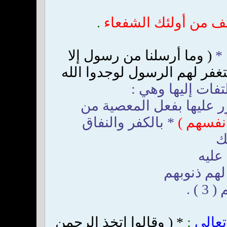
نف من أولئك الشفعاء
.
 *
( وما أرسلنا من رسول إلا
تغفر لهم الرسول لوجدوا الله
 عليها بفعل المعصية من
نفسهم )
* بالكفر والنفاق
ك
عليه
لهم ذنوبهم
) .
تعالى
:
* ( وقالوا اتخذ الرحمن