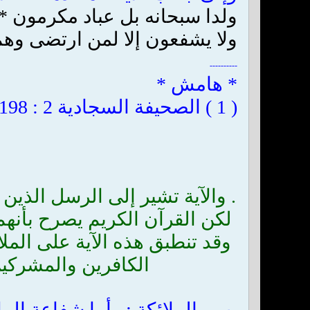
ولدا سبحانه بل عباد مكرمون * 
ولا يشفعون إلا لمن ارتضى وهم 
----------
* هامش *
( 1 ) الصحيفة السجادية 2 : 198 . ( 2 ) النساء 4 : 64 . ( 3 ) مجمع البيان ، للطبرسي 1 : 87 . ( * )
.
والآية تشير إلى الرسل الذين أ
لكن القرآن الكريم يصرح بأنهم 
وقد تنطبق هذه الآية على المل
الكافرين والمشركين 
ب - الملائكة : وأما شفاعة الملا