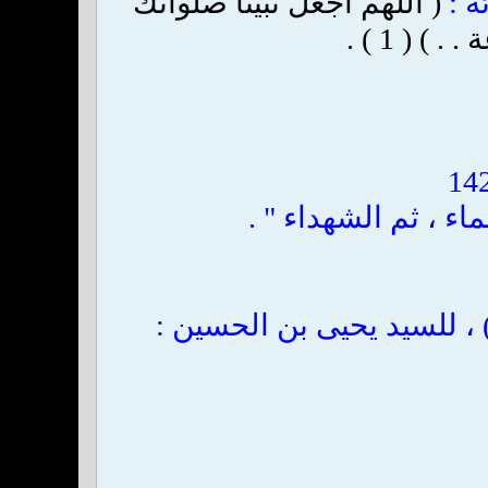
ه :
( اللهم اجعل نبينا صلواتك
( 1 ) .
اء ، ثم الشهداء " .
) ، للسيد يحيى بن الحسين :