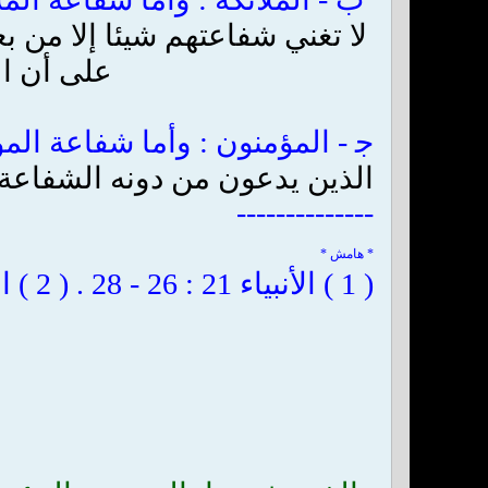
على أن ال
ج‍ - المؤمنون : وأما شفاعة الم
الذين يدعون من دونه الشفاعة إلا 
--------------
* هامش *
( 1 ) الأنبياء 21 : 26 - 28 . ( 2 ) النجم 53 : 26 . ( 3 ) الزخرف 43 : 86 . ( * )