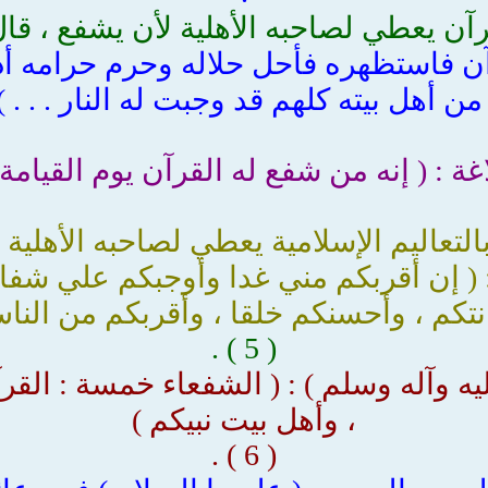
آن يعطي لصاحبه الأهلية لأن يشفع ، قال
آن فاستظهره فأحل حلاله وحرم حرامه أد
 أهل بيته كلهم قد وجبت له النار . . . ) ( 3
ة : ( إنه من شفع له القرآن يوم القيامة شفع 
التعاليم الإسلامية يعطي لصاحبه الأهلية
: ( إن أقربكم مني غدا وأوجبكم علي شفاع
نتكم ، وأحسنكم خلقا ، وأقربكم من النا
( 5 ) .
 وآله وسلم ) : ( الشفعاء خمسة : القرآن
، وأهل بيت نبيكم )
( 6 ) .