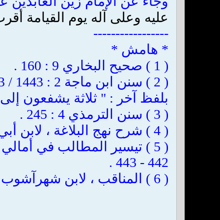
وجاء عن الإمام زين العابدين عل
عليه وعلى آله يوم القيامة أقرب ا
-----------------
* هامش *
( 1 ) صحيح البخاري 9 : 160 .
( 2 ) سنن ابن ماجة 2 : 1443 / 4313 . وراجع الخصال ، للشيخ الصدوق : 142
بلفظ آخر : " ثلاثة يشفعون إلى ا
( 3 ) سنن الترمذي 4 : 245 .
( 4 ) شرح نهج البلاغة ، لابن أبي الحديد 2 : 92 .
( 5 ) تيسير المطالب في أمالي
442 - 443 .
( 6 ) المناقب ، لابن شهرآشوب 2 : 14 . ( * )