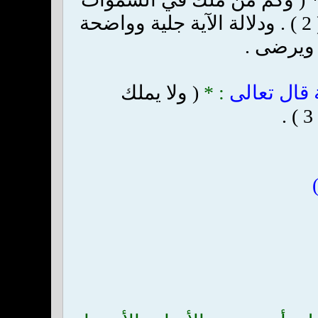
لا تغني شفاعتهم شيئا إلا من بعد أن يأذن الله لمن يشاء ويرضى . . ) * ( 2 ) . ودلالة الآية جلية وواضحة
 ويرضى .
 قال تعالى
: *
( ولا يملك