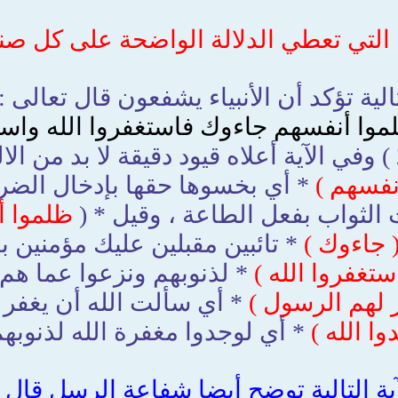
فة التي تعطي الدلالة الواضحة على كل ص
لتالية تؤكد أن الأنبياء يشفعون قال تعالى :
ظلموا أنفسهم جاءوك فاستغفروا الله واس
نفسهم )
* أي بخسوها حقها بإدخال الضرر
الثواب بفعل الطاعة ، وقيل * (
ظلموا أ
 جاءوك )
* تائبين مقبلين عليك مؤمنين ب
ستغفروا الله )
* لذنوبهم ونزعوا عما هم 
 لهم الرسول )
* أي سألت الله أن يغفر 
وا الله )
* أي لوجدوا مغفرة الله لذنوبهم ( 3 
آية التالية توضح أيضا شفاعة الرسل قال 