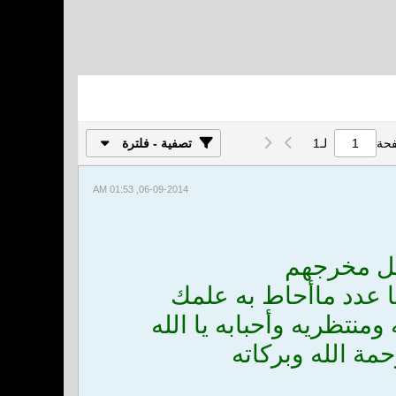
فحة
لـ
1
تصفية - فلترة
06-09-2014, 01:53 AM
ل مخرجهم
ها عدد ماأحاط به علمك
نتظريه وأحبابه يا الله
حمة الله وبركاته