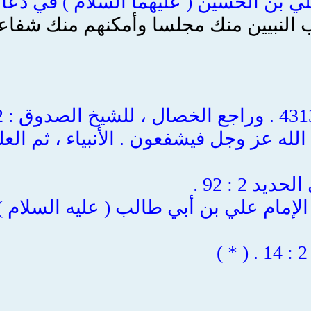
ي بن الحسين ( عليهما السلام ) في دعائ
لنبيين منك مجلسا وأمكنهم منك شفاعة . . ) 
لله عز وجل فيشفعون . الأنبياء ، ثم العلم
 الإمام علي بن أبي طالب ( عليه السلام 