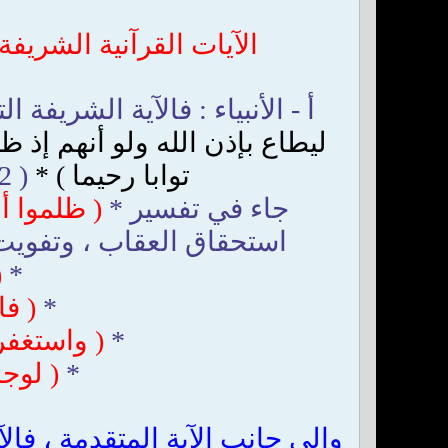
الآيات القرآنية الشري
أ - الأنبياء : فالآية الشريفة ا
ليطاع بإذن الله ولو أنهم إذ 
توابا رحيما ) *
( 2 ) وفي الآية أعلاه قيود دقيقة لا بد من الالتفات إليها وهي :
جاء في تفسير *
( ظلموا أ
استحقاق العقاب ، وتفويت 
*
(
*
( فا
*
( واستغفر
*
( لوجد
وإلى جانب الآية المتقدمة ، فال