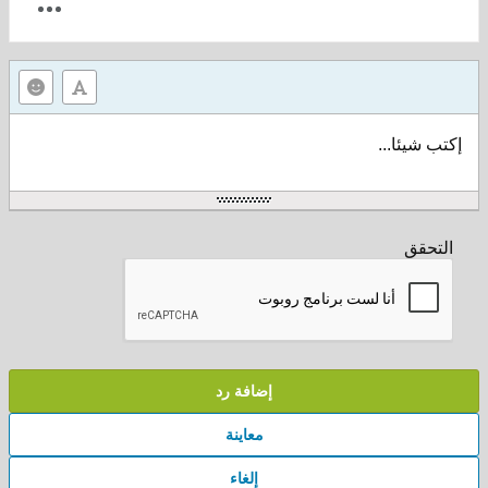
إكتب شيئا...
التحقق
إضافة رد
معاينة
إلغاء