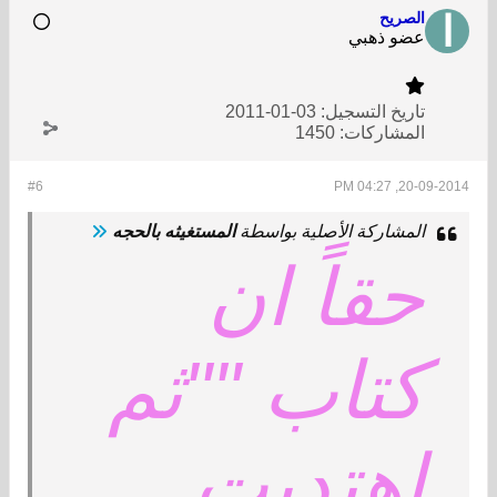
الصريح
عضو ذهبي
تاريخ التسجيل:
03-01-2011
المشاركات:
1450
#6
20-09-2014, 04:27 PM
المشاركة الأصلية بواسطة
المستغيثه بالحجه
حقاً ان
كتاب ""ثم
اهتديت