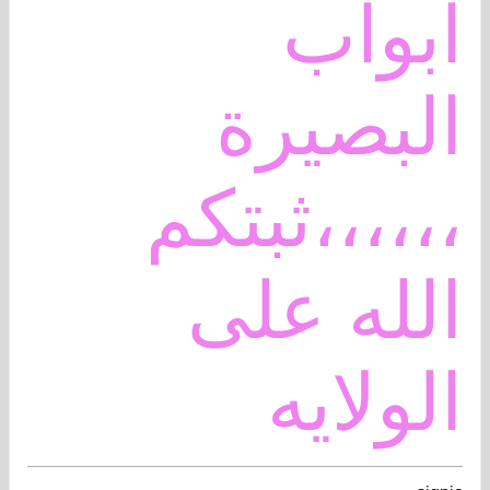
أبواب
البصيرة
،،،،،،ثبتكم
الله على
الولايه