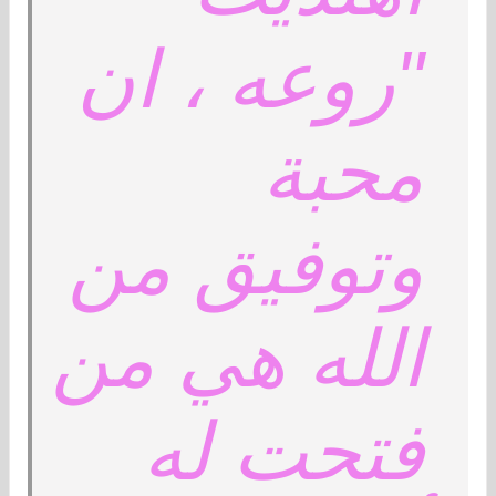
"روعه ، ان
محبة
وتوفيق من
الله هي من
فتحت له