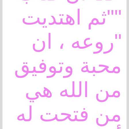
""ثم اهتديت
"روعه ، ان
محبة وتوفيق
من الله هي
من فتحت له