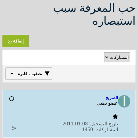
حب المعرفة سبب
استبصاره
إضافة رد
تصفية - فلترة
الصريح
عضو ذهبي
تاريخ التسجيل:
03-01-2011
المشاركات:
1450