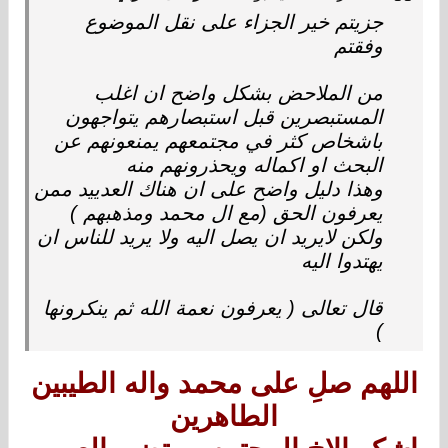
جزيتم خير الجزاء على نقل الموضوع
وفقتم
من الملاحض بشكل واضح ان اغلب
المستبصرين قبل استبصارهم يتواجهون
باشخاص كثر في مجتمعهم يمنعونهم عن
البحث او اكماله ويحذرونهم منه
وهذا دليل واضح على ان هناك العدييد ممن
يعرفون الحق (مع ال محمد ومذهبهم )
ولكن لايريد ان يصل اليه ولا يريد للناس ان
يهتدوا اليه
قال تعالى ( يعرفون نعمة الله ثم ينكرونها
)
اللهم صلِ على محمد واله الطيبين
الطاهرين