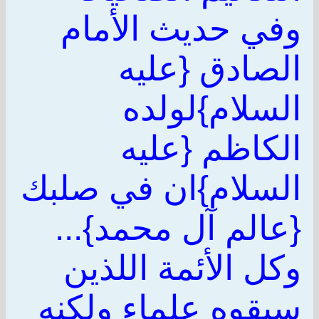
وفي حديث الأمام
الصادق {عليه
السلام}لولده
الكاظم {عليه
السلام}ان في صلبك
{عالم آل محمد}...
وكل الأئمة اللذين
سبقوه علماء ولكنه