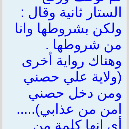
الستار ثانية وقال :
ولكن بشروطها وانا
من شروطها .
وهناك رواية أخرى
(ولاية علي حصني
ومن دخل حصني
امن من عذابي).....
أي انها كلمة من