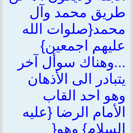
طريق محمد وآل
محمد{صلوات الله
عليهم اجمعين}
...وهناك سوأل آخر
يتبادر الى الأذهان
وهو احد القاب
الأمام الرضا {عليه
السلام} وهو{