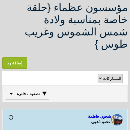
مؤسسون عظماء {حلقة
خاصة بمناسبة ولادة
شمس الشموس وغريب
طوس }
إضافة رد
تصفية - فلترة
شجون فاطمة
عضو ذهبي