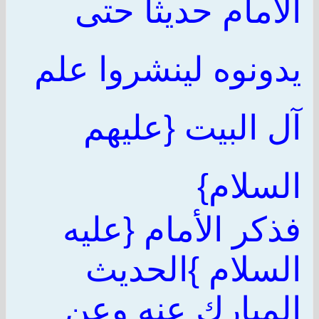
الأمام حديثا حتى
يدونوه لينشروا علم
آل البيت {عليهم
السلام}
فذكر الأمام {عليه
السلام }الحديث
المبارك عنه وعن