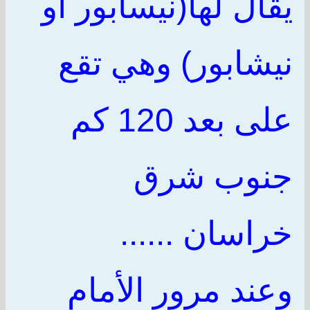
يقال لها(نيسابور أو
نيشابور) وهي تقع
على بعد 120 كم
جنوب شرق
خراسان ......
وعند مرور الأمام