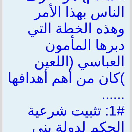
الناس بهذا الأمر
وهذه الخطة التي
دبرها المأمون
العباسي (اللعين
)كان من أهم أهدافها
......
1#: تثبيت شرعية
الحكم لدولة بني