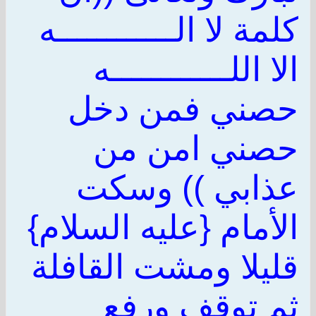
كلمة لا الــــــــــــه
الا اللــــــــــــه
حصني فمن دخل
حصني امن من
عذابي )) وسكت
الأمام {عليه السلام}
قليلا ومشت القافلة
ثم توقف ورفع