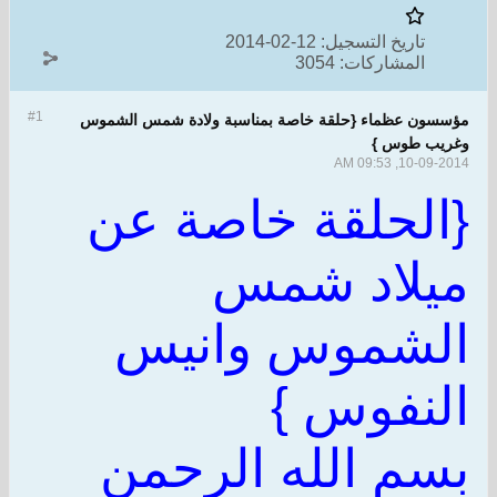
تاريخ التسجيل:
12-02-2014
المشاركات:
3054
#1
مؤسسون عظماء {حلقة خاصة بمناسبة ولادة شمس الشموس
وغريب طوس }
10-09-2014, 09:53 AM
{الحلقة خاصة عن
ميلاد شمس
الشموس وانيس
النفوس }
بسم الله الرحمن