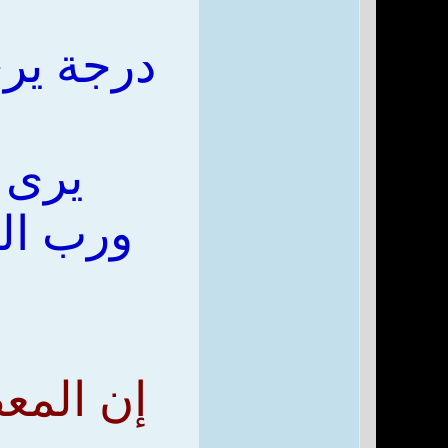
درجة يرى
يرى ن
ورب الع
إن المع