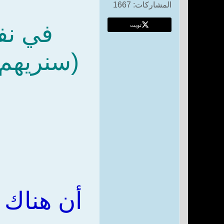
المشاركات:
1667
تويت
في نف
(سنريهم 
أن هناك 