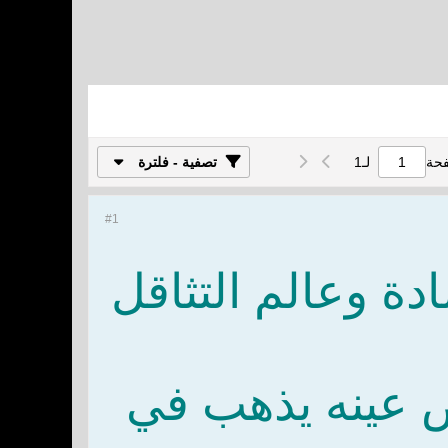
فحة
لـ
1
تصفية - فلترة
#1
دة وعالم التثاقل
ض عينه يذهب في