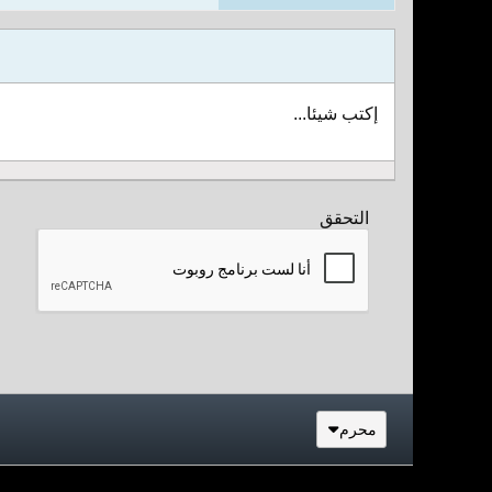
إكتب شيئا...
التحقق
محرم