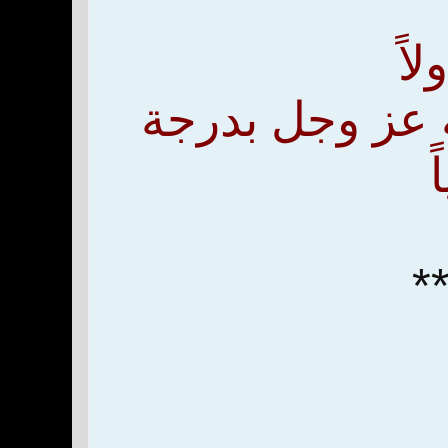
اً
 عز وجل بدرجة
*