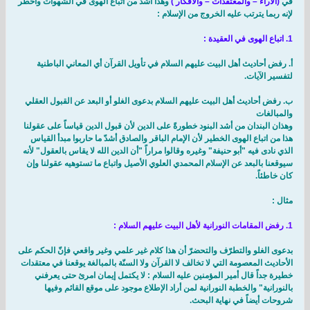
في
(الآراء – والمعتقدات – والأفكار )
وهذا أشد من اتباع الهوى في الشهوات وأخطر
لإنه ربما يترتب عليه الخروج من الإسلام :
1. اتباع الهوى في العقيدة :
‌أ. رفض أحاديث أهل البيت عليهم السلام في تأويل القرآن أي المعاني الباطنية
لتفسير الآيات.
‌ب. رفض أحاديث أهل البيت عليهم السلام بدعوى الغلو أو البعد عن القبول العقلي
والمبالغات
وهذان البندان من أشد البنود خطورةً على الدين لأن قبول الدين قياساً على عقولنا
هذا من اتباع الهوى الخطير لأن الإمام الباقر والصادق أشدّ ما حاربوا مبدأ القياس
الذي نادى فيه "أبو حنيفة" وغيره وقالوا مراراً "أن الدين الله لا يقاس بالعقول" لأنه
سيوقعنا بالبعد عن الإسلام المحمدي العلوي الأصيل واتباع ما تستوهيه عقولنا وإن
كان خاطئاً.
مثال :
1. رفض المقامات النورانية لأهل البيت عليهم السلام :
بدعوى الغلو والتطرّف والتحضرّ أن هذا كلام غير علمي وغير واقعي فإنّ الحكم على
الأحاديث المعصومة التي لا تخالف لا القرآن ولا السنّة بالمبالغة يوقعنا في معتقدات
خطيرة جداً قال أمير المؤمنين عليه السلام : لا يكتمل إيمان امرئ حتى يعرفني
بالنورانية" والخطبة النورانية لمن أراد الإطلاع موجود على موقع القائم وفيها
شروحات أيضاً في نهاية البحث.