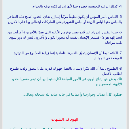
4- كذلك الرغبة للجنسية خطرة جدا لأنها إن لم تُكبح توقع بالحرام
5- اللباس : أمر المؤمن أن يكون نظيفاً مرتّباً إنما إن تعدّى الحدود أصبح همّه التفاخر
باللباس منها لباس الزينة أو لباس الشهرة يعني الماركات ليتعالى بها على الآخرين.
6- حب النفس : إن زاد عن حّده يعتبر نوع من الأنانية التي تضرّ بالآخرين ((أفرأيت من
اتخذ إلهه هواه)) فيشعر الإنسان نفسه أنه محور الكون والآخرون ليس له دور سوى
تلبية مزاجاته
7- الكلام : بما أن الإنسان يتميّز بالقدرة الناطقية إنما زيادة الحدّ نوع من الثرثرة
الموقعة في المهالك
8- الطموح : بما أن الله ميّز الإنسان بالعقل فهو له قدرة على التطوّر ولديه طموح
لطلب الأفضل.
تلك بعض بنود إتباع الهوى في الأمور المباحة لكل ننتبه إليها أن تبقى ضمن الحدود
الإلهية المسموح بها
فتكون كل أعضائنا وجوارحنا وأعمالنا في حالة عبادة لله سبحانه وتعالى..
.
.
الهوى فى الشبهات