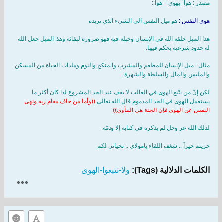
مصدر : هوا- يهوى – هوا :
هوى النفس :
هو ميل النفس الى الشيء الذي تريده
هذا الميل خلقه الله في الإنسان وجبله فيه فهو ضرورة لبقائه وهذا الميل جعل الله
له حدود شرعية يحكم فيها.
مثال : ميل الإنسان للمطعم والمشرب والمنكح والنوم وملذات الحياة من المسكن
والملبس والمال والسلطة والشهرة...
لكن إنّ من يتّبع الهوى في الغالب لا يقف عند الحد المشروع لذا كان أكثر ما
يستعمل الهوى في الحد المذموم قال الله تعالى
((وأما من خاف مقام ربه ونهى
النفس عن الهوى فإن الجنة هي المأوى))
لذلك الله عز وجل لم يذكره في كتابه إلا وذمّه.
جزيتم خيرآ .. شغف اللقاء يامولاي .. تحياتي لكم
الكلمات الدلالية (Tags):
ولا-تتبعوا-الهوى