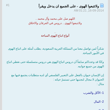
#1
ولاتتبعوا الهوى - على الجميع ان يدخل ويقرأ
16-09-2014, 01:21 AM
اللهم صل على محمد وآل محمد ..
ولاتتبعوا الهوى .. دروس في العرفان والاخلاق
..
أنواع اتباع الهوى المباحة
شكراّ لمن تواصل معنا من المملكة العربية السعودية، بطلب أمثلة على اتباع الهوى
في الأمور المباحة.
وكنّا قد وعدناكم سابقاً أن دروس اتباع الهوى هي دروس متسلسلة حتى نغطي اتباع
الهوى من جميع جوانبه.
إن الإنسان حيوان بالفعل على التعبير الفلسفي أي لديه متطلبات يجتمع فيها مع
الحيوان لا مجال لتجنبها حتى تستمرّ حياته :
مثال :
1- الأكل والشرب
2- المال