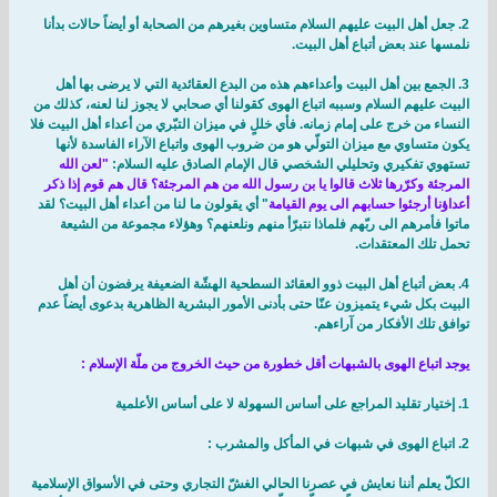
2. جعل أهل البيت عليهم السلام متساوين بغيرهم من الصحابة أو أيضاً حالات بدأنا
نلمسها عند بعض أتباع أهل البيت.
3. الجمع بين أهل البيت وأعداءهم هذه من البدع العقائدية التي لا يرضى بها أهل
البيت عليهم السلام وسببه اتباع الهوى كقولنا أي صحابي لا يجوز لنا لعنه، كذلك من
النساء من خرج على إمام زمانه. فأي خللٍ في ميزان التبّري من أعداء أهل البيت فلا
يكون متساوي مع ميزان التولّي هو من ضروب الهوى واتباع الآراء الفاسدة لأنها
تستهوي تفكيري وتحليلي الشخصي قال الإمام الصادق عليه السلام:
"لعن الله
المرجئة وكرّرها ثلاث قالوا يا بن رسول الله من هم المرجئة؟ قال هم قوم إذا ذكر
أعداؤنا أرجئوا حسابهم الى يوم القيامة
" أي يقولون ما لنا من أعداء أهل البيت؟ لقد
ماتوا فأمرهم الى ربّهم فلماذا نتبرّأ منهم ونلعنهم؟ وهؤلاء مجموعة من الشيعة
تحمل تلك المعتقدات.
4. بعض أتباع أهل البيت ذوو العقائد السطحية الهشّة الضعيفة يرفضون أن أهل
البيت بكل شيء يتميزون عنّا حتى بأدنى الأمور البشرية الظاهرية بدعوى أيضاً عدم
توافق تلك الأفكار من آراءهم.
يوجد اتباع الهوى بالشبهات أقل خطورة من حيث الخروج من ملّة الإسلام :
1. إختيار تقليد المراجع على أساس السهولة لا على أساس الأعلمية
2. اتباع الهوى في شبهات في المأكل والمشرب :
الكلّ يعلم أننا نعايش في عصرنا الحالي الغشّ التجاري وحتى في الأسواق الإسلامية