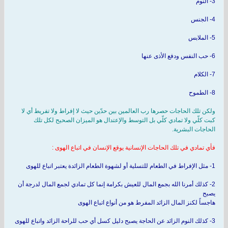
3- النوم
4- الجنس
5- الملابس
6- حب النفس ودفع الأذى عنها
7- الكلام
8- الطموح
ولكن تلك الحاجات حصرها رب العالمين بين حدّين حيث لا إفراط ولا تفريط أي لا
كبت كلّي ولا تمادي كلّي بل التوسط والإعتدال هو الميزان الصحيح لكل تلك
الحاجات البشرية.
فأي تمادي في تلك الحاجات الإنسانية يوقع الإنسان في اتباع الهوى :
1- مثل الإفراط في الطعام للتسلية أو لشهوة الطعام الزائدة يعتبر اتباع للهوى
2- كذلك أمرنا الله بجمع المال للعيش بكرامة إنما كل تمادي لجمع المال لدرجة أن
يصبح
هاجساً لكنز المال الزائد المفرط هو من أنواع اتباع الهوى
3- كذلك النوم الزائد عن الحاجة يصبح دليل كسل أي حب للراحة الزائد واتباع للهوى