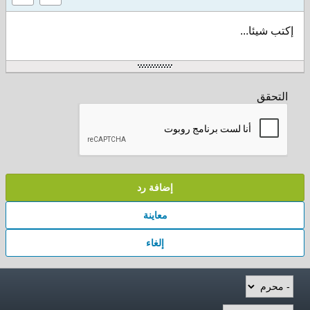
إكتب شيئا...
التحقق
إضافة رد
معاينة
إلغاء