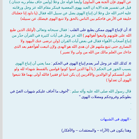
عن الهوى فإن الجنة هي المأوى)
وأيضا قوله جل وعلا (ولمن خاف مقام ربه جنتان )
قيل فى تفسير هذه الايه ان العبد يهوى المعصية فينكر مقام الله عز وجل ورقابته
عليه اخبر الله جل وعلا ان إتباع الهوى يضل عن سبيل الله فقال
(يا داود إنا جعلناك
خليفة في الأرض فاحكم بين الناس بالحق ولا تتبع الهوى فيضلك عن سبيله)
d. أن لإتباع الهوى ممكن يطبع على القلب :
فقال سبحانه وتعالى
(أولئك الذين طبع
الله على قلوبهم واتبعوا أهوائهم )
الله عز وجل فى آيات كثيرة في القرآن حذّر من
إتباع أصحاب الأهواء فقال في بعض آيات القران
(ولن ترضى عنك اليهود ولا
النصارى حتى تتبع ملتهم قل ان هدى الله هو الهدى ولإن اتبعت أهوآءهم بعد الذى
جاءك من العلم مالك من الله من ولى ولا نصير )
e. كذلك الله عز وجل أمر بعدم إتباع الهوى في الحكم :
مما يعني أن إتباع الهوى
يسبب الجور فى الحكم
( يا أيها الذين امنوا كونوا قوامين بالقسط شهداء لله ولو
على أنفسكم أو الوالدين والأقربين إن يكن غنيا او فقيرا فالله أولى بهما فلا تتبعوا
الهوى أن تعدلوا )
قال رسول الله صلى الله عليه وآله سلم :
"أخوف ما أخاف عليكم شهوات الغيّ في
بطونكم وفروجكم ومضلات الهوى "
.
.
- الهوى فى الشبهات
وهذا يكون فى (الآراء – والمعتقدات – والأفكار)