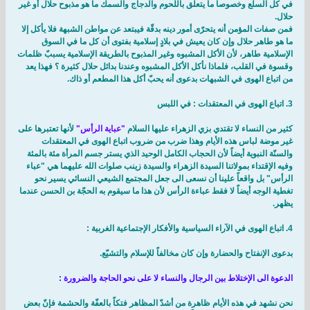
في كل السلع وخصوصاً ما يتعلّق باللّحوم والدجاج والسمك ما هو مذبوح حلال أو غير
حلال.
فمن صفات المؤمن أنه يتحرّى أمور دينه بدقّة فيبتعد عن مواطن الشبهة فلا يأكل إلا
ما هو طاهر حلال وإن كان يعيش في بلادٍ إسلامية بفتوى أن كل ما في السوق
الإسلامية طاهر، لأن الأكل المشبوه وغير المذبوح بالطريقة الإسلامية يسببّ ظلمات
وقسوة في القلب، فلماذا نأكل الأكل المشبوه وعندنا بدائل حلال كثيرة ؟ فهذا يعد
من اتباع الهوى في الشبهات بدعوى أنه يحبّ أكل هذا المطعم أو ذاك.
3. اتباع الهوى في المعتقدات : في اللبس
كثير من النساء لا تقتدي بزي الزهراء عليها السلام
"عباية الرأس"
لأنها تعتبرها على
غير موضة لباس هذه الأيام وهذا ضرب من ضروب اتباع الهوى في المعتقدات
والسنّة النبوية أيضاً لأن الحجاب الكامل الوحيد الذي يستر جسم المرأة مئة بالمئة
وفيه الإقتداء بمولاتنا السيدة الزهراء والسيدة زينب صلوات الله عليهما هي "عباء
الرأس" بل واقعاً علينا أن نسعى الى جعل المجتمع الشيعي النسائي يسير نحو
تغطية الوجه أيضاً لا فقط عباءة الرأس لأن هذا ما سيقوم به الحجّة بن الحسن عندما
يظهر.
4. اتباع الهوى في الآراء السياسية والأفكار الإجتماعية الغربية :
بدعوى الإنفتاح والحضارة وإن كان مخالفاً للإسلام والتشيّع.
الدعوة الى الإختلاط بين الرجال والنساء لا على نحو الحاجة والضرورة :
نحن نشهد في هذه الأيام ظاهرة من أشدّ المظاهر فتكاً بالعفّة والحشمة فإنّ بعض