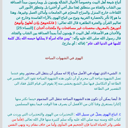
أتباع شيعة أهل البيت وخصوصاً الأجيال الشابّة يؤمنون بل ويمارسون مبدأ الصداقة
بين الشاب والفتاة من منطلق (هذا مثل أخي أو أختي) بل وتتطوّر الأمور الى
اللقاءات خارج المنزل والمزاح المحرّم في الجامعات وأماكن العمل وغيرها، وهذا
ما هو إلا تأثر بالحضارة الغربية ونوع من اتباع الهوى بالآراء الفاسدة وخارج عن
تعاليم القرآن والعترة الطاهرة قال الله تعالى:
{ فانكحوهنّ بإذن أهلهنّ وآتوهنّ
أجورهنّ بالمعروف محصنات غير مسافحات ولا متّخذات أخدان }
[النساء:25]
والأخدان هم الأصدقاء، أهل البيت لا يؤمنون أبداً بمبدأ الصداقة بين الشاب والفتاة،
قال رسول الله صلى الله عليه وآله:
"ومن فاكه امرأة لا يملكها حبسه الله بكل كلمة
كلمها في الدنيا الف عام
" (فاكه : أي مازح).
..
الهوى في الشهوات المباحة
a.
الشيء الذي تهواه في الأصل مباح إلا انه ممكن أن ينتقل الى محذور
وهو عندما
تصل الشهوة مباحة الى محرم أو أن تكون هذه الشهوة المباحة تقود الى التقصير في
الطاعة أو التكاسل فيها مثل الشبع يخشى منه إلا يقوم الى قيام الليل فقاد الى
التقصير في الطاعة
b. أيضا يمكن أن تكون هذه الشهوة المباحة تنتقل الى المذموم
حينما نكثر منها
إكثارا يستغرق وقتا كان من الأفضل أن يصرف هذا الوقت فيما ينفع المسلمين
c. اتباع الهوى يضلّ عن سبيل الله :
التحذيرات من الهوى والتحذيرات التي وردت في
كتاب الله وسنه نبيه صلي الله عليه وآله سلم كثيرة منها قال الله تعالى
(فأما من
طغى واثر الحياة الدنيا فإن الجحيم هي المأوى وأما من خاف مقام ربه ونهى النفس