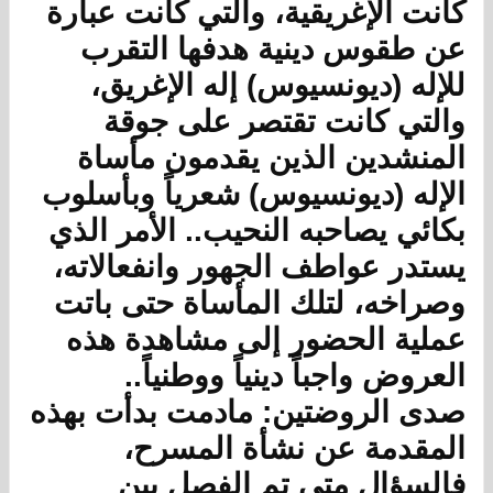
كانت الإغريقية، والتي كانت عبارة
عن طقوس دينية هدفها التقرب
للإله (ديونسيوس) إله الإغريق،
والتي كانت تقتصر على جوقة
المنشدين الذين يقدمون مأساة
الإله (ديونسيوس) شعرياً وبأسلوب
بكائي يصاحبه النحيب.. الأمر الذي
يستدر عواطف الجهور وانفعالاته،
وصراخه، لتلك المأساة حتى باتت
عملية الحضور إلى مشاهدة هذه
العروض واجباً دينياً ووطنياً..
صدى الروضتين: مادمت بدأت بهذه
المقدمة عن نشأة المسرح،
فالسؤال متى تم الفصل بين