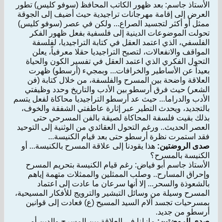
الأستاذ جاسم: بعد ظهور الكاتب المحافظ (سوفو كليس) تطور
العرض إلى إقامة مهرجانات تراجيدية حيث أضيف إلى الجوقة
ممثل أو أكثر لتجسيد الصراع... ولكن في عصر (سوفو كليس)
تحولت الموضوعات الدينية إلى فلسفية بفعل ظهور الفكر
الفلسفي، الذي اعتمد العقل في كتابة التراجيديا، لفلسفة
المواقف والانفعالات، لتصبح التراجيديا حقلا معرفياً، يعلن
التحول الفكري الذي اعتمد العقل في تفسير الكون والحياة
بعيداً عن الأساطير والخرافات... وبمجيء (أرسطو) ظهرت
العلاقة واضحة بين المسرح والفلسفة، من خلال كتابة (فن
الشعر) حيث فرق أرسطو بين الأدب والتاريخ وحدد وظيفتي
الأدب والدراما... حيث عد أرسطو التراجيديا محاكاة لفعل يتسم
بالتجديد، ويحدث التطير عبر إثارة عاطفتي الشفقة والخوف،
بذلك بقيت فلسفة المحاكاة لصيقة بالفن المسرحي حتى
العصر الحديث.. ورغم التحول العقائدي من الوثنية إلى التوحيد
فقد استمرت نظرة أرسطو حتى بعد قيام الكنيسة...
صدى الروضتين:
هذا يقودنا إلى علاقة المسرح بالكنيسة... أو
الكنيسة بالمسرح؟
الأستاذ جاسم أبو فياض: رغم قيام الكنيسة بتحريم المسرح
وإحراق المسارح.. وصلب الممثلين والممثلات متهمة إياهم
بالشعوذة والسحر... إلا أنها سرعان ما عادت إلى اعتماد
المسرح وسيلة من وسائل التبشير والترويج للأفكار المسيحية،
بمسرحيات تجسد آلام السيد المسيح (ع) فعادت إلى قوانين
أرسطو من جديد.
صدى الروضتين:
مازلنا في العلاقة بين المسرح والدين أو