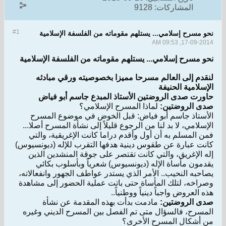
المشاركات:
9128
#1
نحو مسرح إسلامي... يستلهم مقوماته من الفلسفة الإسلامية
17-09-2014, 09:53 AM
نحو مسرح إسلامي
... يستلهم مقوماته من الفلسفة الإسلامية
لنقدم إلى العالم مسرحا مميزا بخصوصيته ورقي مبادئه
الإسلامية الحنيفة
حاورت صدى الروضتين الأستاذ المبدع جاسم أبو فياض
صدى الروضتين:
لماذا المسرح الإسلامي؟
الأستاذ جاسم أبو فياض: قبل الخوض في موضوع المسرح
الإسلامي، لا بد لنا من الرجوع قليلاً إلى نشأة المسرح أصلا...
فمن المسلم به أن أول وأقدم دراما كانت الإغريقية، والتي
كانت عبارة عن طقوس دينية هدفها التقرب للإله (ديونسيوس)
إله الإغريق، والتي كانت تقتصر على جوقة المنشدين الذين
يقدمون مأساة الإله (ديونسيوس) شعرياً وبأسلوب بكائي
يصاحبه النحيب.. الأمر الذي يستدر عواطف الجهور وانفعالاته،
وصراخه، لتلك المأساة حتى باتت عملية الحضور إلى مشاهدة
هذه العروض واجباً دينياً ووطنياً..
صدى الروضتين:
مادمت بدأت بهذه المقدمة عن نشأة
المسرح، فالسؤال متى تم الفصل بين المسرح الديني وغيره
من أشكال المسرح الأخرى؟