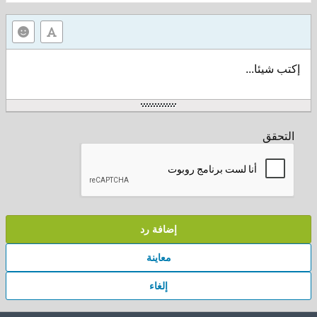
إكتب شيئا...
التحقق
إضافة رد
معاينة
إلغاء