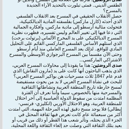
الطقس الديني.. فمتى تبلورت بالتحديد الآراء الجديدة
بالمسرح؟
حصل الانقلاب الحقيقي في المسرح بعد الانقلاب الفلسفي
الذي أحدثه (كارل ماركس) بفلسفته المادية الديالكتيكية،
فتحولت مثالية أرسطو إلى مادية ماركس، وأفكاره الجمالية
التي دعا فيها إلى تغيير العالم وليس تفسيره، فظهرت نظرية
المسرح الديالكتيكي على يد المخرج الألماني (برتولت برخت)
الذي استلهم الأساس الفلسفي الماركسي القائم على التحليل
المادي للواقع.. لذلك يعد المسرح العاملي منذ أيام أرسطو
وحتى الآن مقسماً بين المسرح البرجوازي الأوسطي والمسرح
الاشتراكي الماركسي...
صدى الروضتين:
هذا ما يقودنا إلى محاولات المسرح العربي،
الذي يذهب الباحثون أنها كانت على يد (مارون النقاش) الذي
قدم عام 1847 ثلاث مسرحيات هن بواكير المسرح العربي؟
للبحث في نشأة المسرح العربي لا بد من بحوث مستفيضة
لمسح خارطة تاريخ المنطقة العربية ونشاطاتها الثقافية
والمسرحية منها بالخصوص، سيما وأننا نعرف أن الفترة
المظلمة امتدت من سقوط الدولة العباسية إلى آخر احتلال
للمنطقة العربية، وهو الاحتلال الأوربي (انكليزي- فرنسي-
إيطالي) فلا يوجد مسح دقيق لهذه المرحلة المهمة، التي امتدت
أكثر من سبعمائة عام كانت تعرض فيها ثقافة المحتل في
الجزء الذي يحتله، وتأثر شعب هذا القطر أو ذلك من قريب أو
بعيد بتلك الثقافة التي وصلت حد إلغاء الثقافة واللغة المحلية،