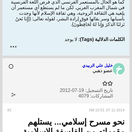
كما هو الحال بالمستعمر الفرنسي الذي فرض اللغة الفرنسية
في شمال المغرب العربي. لكن ما لم يستطع أي مستعمر أن
يلغيه هي الثقافة الروحية، وهي ثقافة الإسلام لأنها وجدت
بأسبابها وسر بقائها فوق إرادة البشر، لقوله تعالى: ({إِنا نَحنُ
نَزلنَا الذكرَ وَإِنا لهُ لَحَافِظُونَ}.
الكلمات الدلالية (Tags):
لا يوجد
خليل علي الزبيدي
عضو ذهبي
تاريخ التسجيل:
19-07-2012
المشاركات:
4079
#2
07-11-2014, 10:53 AM
نحو مسرح إسلامي... يستلهم
مقوماته من الفلسفة الإسلامية