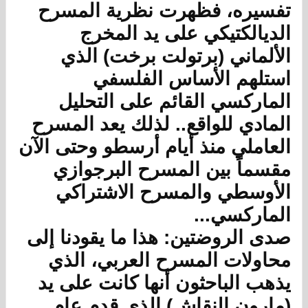
تفسيره، فظهرت نظرية المسرح
الديالكتيكي على يد المخرج
الألماني (برتولت برخت) الذي
استلهم الأساس الفلسفي
الماركسي القائم على التحليل
المادي للواقع.. لذلك يعد المسرح
العاملي منذ أيام أرسطو وحتى الآن
مقسماً بين المسرح البرجوازي
الأوسطي والمسرح الاشتراكي
الماركسي...
صدى الروضتين: هذا ما يقودنا إلى
محاولات المسرح العربي، الذي
يذهب الباحثون أنها كانت على يد
(مارون النقاش) الذي قدم عام