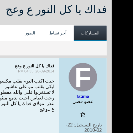
فداك يا كل النور ع وعج
المشاركات
آخر نشاط
الصور
فداك يا كل النور ع وعج
20-09-2014, 04:33 PM
جيت اكتب اليوم بقلب مكسو
ابكي بقلب مو على عاشور
لا تستغربوا قلبي والله مفطور
fatima
رحت لعباس اجيت بدمع منثو
عضو فضي
عذرا مولاي فداك يا كل النور
ع ..وعج
تاريخ التسجيل:
22-
02-2010