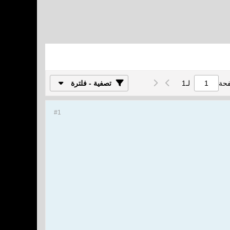
فحة
لـ
1
تصفية - فلترة
#1