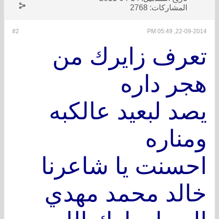
المشاركات:
2768
#2
22-09-2014, 05:49 PM
تعرف زايرك من
هجر داره
يصد لبعيد عالكبه
ومناره
احسنت يا شاعرنا
خالد محمد مهدي