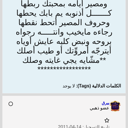
ومصير أيامه بمحبتك ربطها
كـــــــل أذنوبه يم بابك يحطها
وحروف المصير أتحط نقطها
رجاءه مايخيب وانتـــــه رجواه
بروحه ونبض كلبه عايش أوياه
أيترجّه أمروِّتك أو طيب أصلك
**مشّايه يجي غايته وصلك
*****************
الكلمات الدلالية (Tags):
لا يوجد
بيرق
عضو ذهبي
تاريخ التسجيل:
14-04-2011