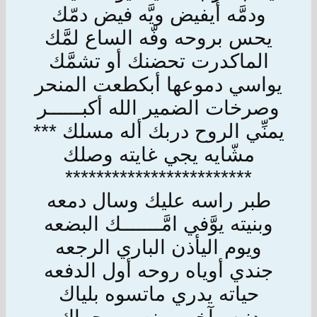
ودمَّه أيفيض ويَّه فيض دمّك
يحس بروحه وفّه الساع لمَّك
الماكدرت تحضنك أو تشمَّك
يواسي دموعها أبكطعت المنحر
وصرخات الضمير الله أكبــــــر
يمنِّي الروح دربك أله مسلك ***
مشّايه يجي غايته وصلك
************************
طبر راسه عليك وسال دمعه
وبنيته يوَّفي امَّـــــــك البضعه
ويوم اليأذن الباري الرجعه
جندي أوياه روحه أول الدفعه
حياته يدري ماتسوه بلياك