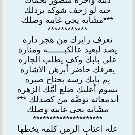
دنيه وآخره منصور بحماك
حته لو زحف شوكه يردلك
***مشّايه يجي غايته وصلك
************
تعرف زايرك من هجر داره
يصد لبعيد عالكبـــــــه ومناره
على بابك وكف يطلب الجاره
يعرفك حاضر أبرهن الاشاره
يم بابك رسه بجناح صبره
يسوم أعليك ضلع أمَّك الزهره
أبدمعاته توضَّه من كصدلك ***
مشّايه يجي غايته وصلك
*********************
عله اعتاب الزمن كلمه يخطها