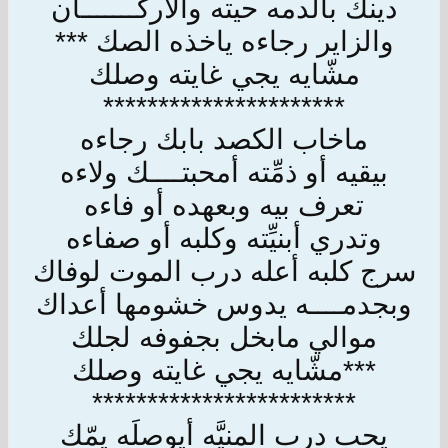
دينك بالدمه حيته والاركـــــــان
والزاير رجاءه ياخذه الصك ***
مشّايه يجي غايته وصلك
**********************
ماخاب الكصد بابك رجاءه
بيقيه أو ذمِّته أمحبتــــك ولاءه
تعرف بيه وبعهده أو فاءه
وتدري أبنيِّته وكلبه أو صفاءه
سرج كلبه أعله درب الموت لوفاك
وبجدمــــه يدوس خشومها أعداك
موالي مابخل بجفوفه لجلك
***مشّايه يجي غايته وصلك
************************
يحب درب المنيَّه أيوصلَه يمّك