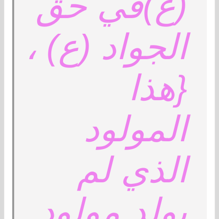
(ع)في حق
الجواد (ع) ،
{هذا
المولود
الذي لم
يولد مولود