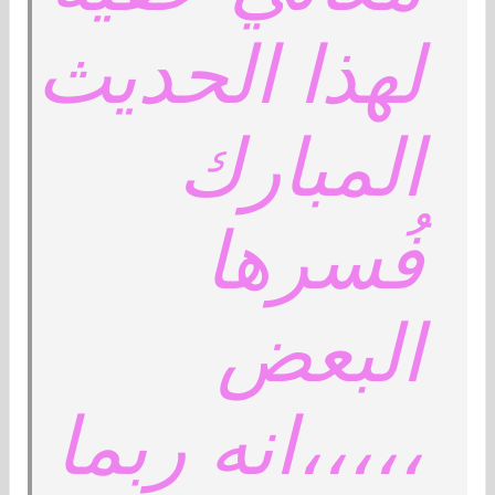
لهذا الحديث
المبارك
فُسرها
البعض
،،،،،انه ربما