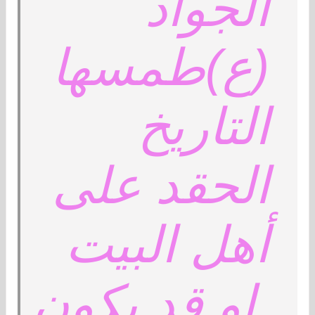
الجواد
(ع)طمسها
التاريخ
الحقد على
أهل البيت
.او قد يكون