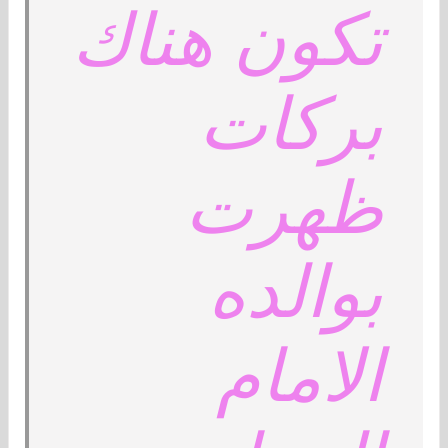
تكون هناك
بركات
ظهرت
بوالده
الامام