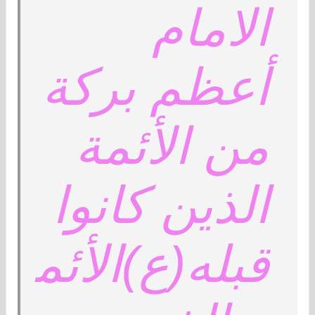
الامام
أعظم بركة
من الأئمة
الذين كانوا
قبله(ع)الأئم