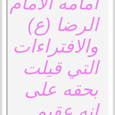
أمامه الامام
الرضا (ع)
والافتراءات
التي قيلت
بحقه على
انه عقيم