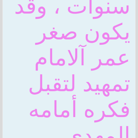
سنوات ، وقد
يكون صغر
عمر آلامام
تمهيد لتقبل
فكره أمامه
المهدي