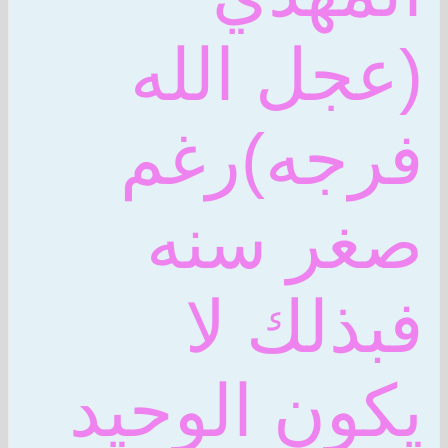
(عجل الله
فرجه)رغم
صغر سنه
فبذلك لا
يكون الوحيد