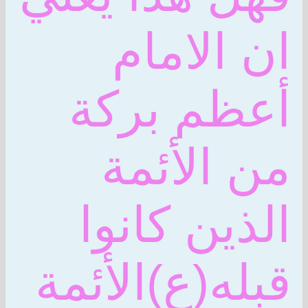
ان الامام
أعظم بركة
من الأئمة
الذين كانوا
قبله(ع)الأئمة