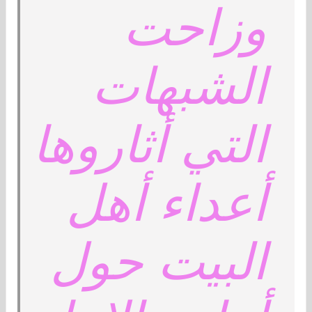
وزاحت
الشبهات
التي أثاروها
أعداء أهل
البيت حول