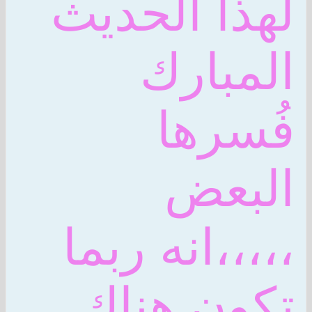
لهذا الحديث
المبارك
فُسرها
البعض
،،،،،انه ربما
تكون هناك