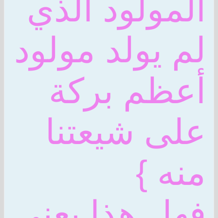
المولود الذي
لم يولد مولود
أعظم بركة
على شيعتنا
منه }
فهل هذا يعني