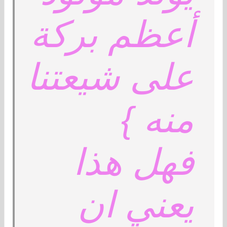
أعظم بركة
على شيعتنا
منه }
فهل هذا
يعني ان