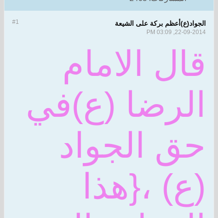
#1
الجواد(ع)أعظم بركة على الشيعة
22-09-2014, 03:09 PM
قال الامام
الرضا (ع)في
حق الجواد
(ع) ،{هذا