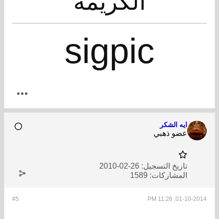
الكريمة
sigpic
ايه الشكر
عضو ذهبي
تاريخ التسجيل:
26-02-2010
المشاركات:
1589
#5
01-10-2014, 11:26 PM