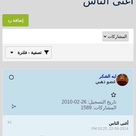
أغنى الناس
إضافة رد
تصفية - فلترة
ايه الشكر
عضو ذهبي
تاريخ التسجيل:
26-02-2010
المشاركات:
1589
#1
أغنى الناس
22-09-2014, 03:25 PM