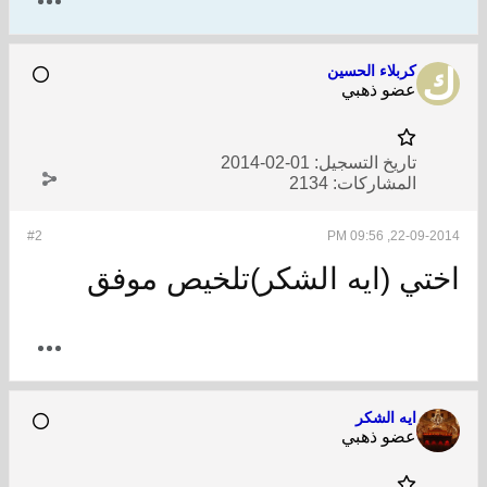
كربلاء الحسين
عضو ذهبي
تاريخ التسجيل:
01-02-2014
المشاركات:
2134
#2
22-09-2014, 09:56 PM
اختي (ايه الشكر)تلخيص موفق
ايه الشكر
عضو ذهبي