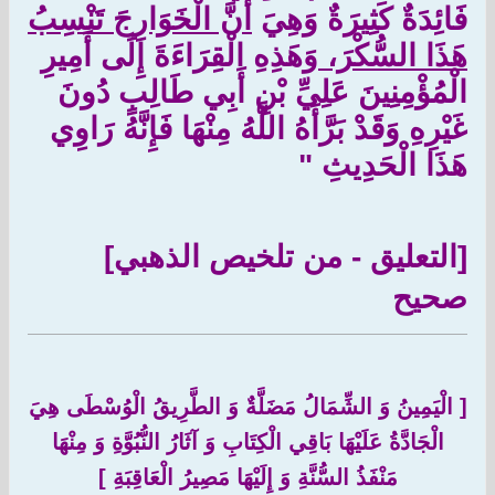
فَائِدَةٌ كَثِيرَةٌ وَهِيَ
أَنَّ الْخَوَارِجَ تَنْسِبُ
هَذَا السُّكْرَ،
وَهَذِهِ الْقِرَاءَةَ إِلَى أَمِيرِ
الْمُؤْمِنِينَ عَلِيِّ بْنِ أَبِي طَالِبٍ دُونَ
غَيْرِهِ وَقَدْ بَرَّأَهُ اللَّهُ مِنْهَا فَإِنَّهُ رَاوِي
هَذَا الْحَدِيثِ "
[التعليق - من تلخيص الذهبي]
صحيح
[
الْيَمِينُ وَ الشِّمَالُ مَضَلَّةٌ وَ الطَّرِيقُ الْوُسْطَى هِيَ
الْجَادَّةُ عَلَيْهَا بَاقِي الْكِتَابِ وَ آثَارُ النُّبُوَّةِ وَ مِنْهَا
مَنْفَذُ السُّنَّةِ وَ إِلَيْهَا مَصِيرُ الْعَاقِبَةِ
]