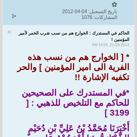
تاريخ التسجيل:
04-04-2012
المشاركات:
1076
#1
الحاكم في المستدرك : الخوارج هم من نسب شرب الخمر لأمير
المؤمنين !
22-09-2014, 10:00 PM
* [ الخوارج هم من نسب هذه
الفرية الى امير المؤمنين ] والحر
تكفيه الإشارة !!
*في المستدرك على الصحيحين
للحاكم مع التلخيص للذهبي : [
3199 ]
أَخْبَرَنَا مُحَمَّدُ بْنُ عَلِيِّ بْنِ دُحَيْمٍ