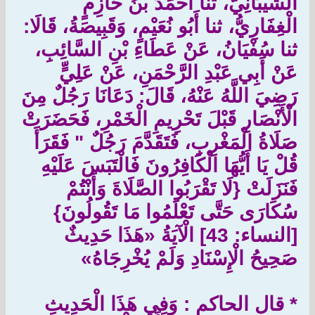
الشَّيْبَانِيُّ، ثنا أَحْمَدُ بْنُ حَازِمٍ
الْغِفَارِيُّ، ثنا أَبُو نُعَيْمٍ، وَقَبِيصَةُ، قَالَا:
ثنا سُفْيَانُ، عَنْ عَطَاءِ بْنِ السَّائِبِ،
عَنْ أَبِي عَبْدِ الرَّحْمَنِ، عَنْ عَلِيٍّ
رَضِيَ اللَّهُ عَنْهُ، قَالَ: دَعَانَا رَجُلٌ مِنَ
الْأَنْصَارِ قَبْلَ تَحْرِيمِ الْخَمْرِ، فَحَضَرَتْ
صَلَاةُ الْمَغْرِبِ، فَتَقَدَّمَ رَجُلٌ " فَقَرَأَ
قُلْ يَا أَيُّهَا الْكَافِرُونَ فَالْتَبَسَ عَلَيْهِ
فَنَزَلَتْ {لَا تَقْرَبُوا الصَّلَاةَ وَأَنْتُمْ
سُكَارَى حَتَّى تَعْلَمُوا مَا تَقُولُونَ}
[النساء: 43] الْآيَةُ «هَذَا حَدِيثٌ
صَحِيحُ الْإِسْنَادِ وَلَمْ يُخْرِجَاهُ»
* قال الحاكم : وَفِي هَذَا الْحَدِيثِ