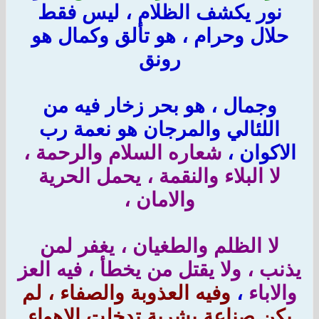
نور يكشف الظلام ، ليس فقط
حلال وحرام ، هو تألق وكمال هو
رونق
وجمال ، هو بحر زخار فيه من
اللئالي والمرجان هو نعمة رب
الاكوان ،
شعاره السلام والرحمة ،
لا البلاء والنقمة ، يحمل الحرية
والامان ،
لا الظلم والطغيان ، يغفر لمن
يذنب ، ولا يقتل من يخطأ ، فيه العز
والاباء
،
وفيه العذوبة والصفاء ، لم
يكن صناعة بشرية تدخلت الاهواء