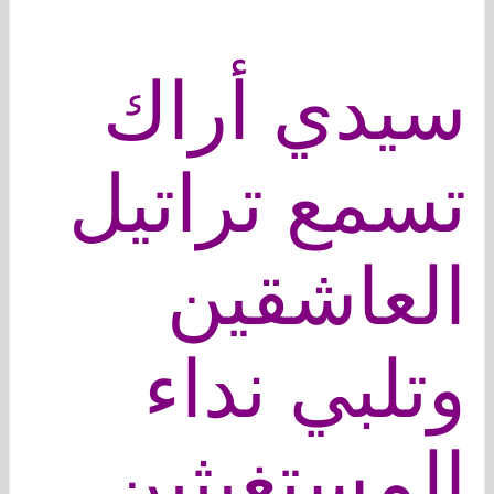
سيدي أراك
تسمع تراتيل
العاشقين
وتلبي نداء
المستغيثين