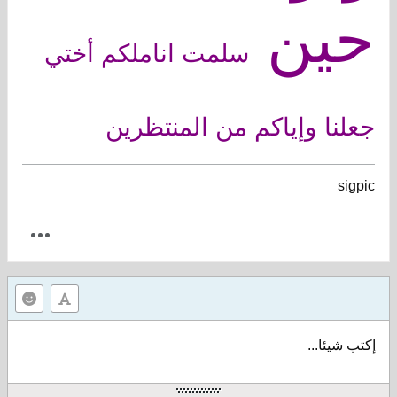
حين
سلمت اناملكم أختي
جعلنا وإياكم من المنتظرين
sigpic
إكتب شيئا...