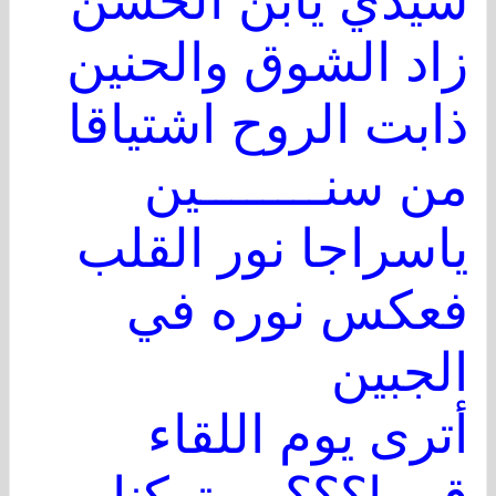
سيدي يابن الحسن
زاد الشوق والحنين
ذابت الروح اشتياقا
من سنــــــــين
ياسراجا نور القلب
فعكس نوره في
الجبين
أترى يوم اللقاء