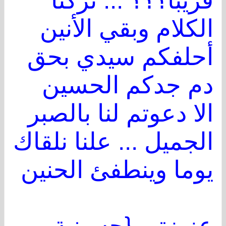
قريبا؟؟؟ ... تركنا
الكلام وبقي الأنين
أحلفكم سيدي بحق
دم جدكم الحسين
الا دعوتم لنا بالصبر
الجميل ... علنا نلقاك
يوما وينطفئ الحنين
عزيزتي {حسينية