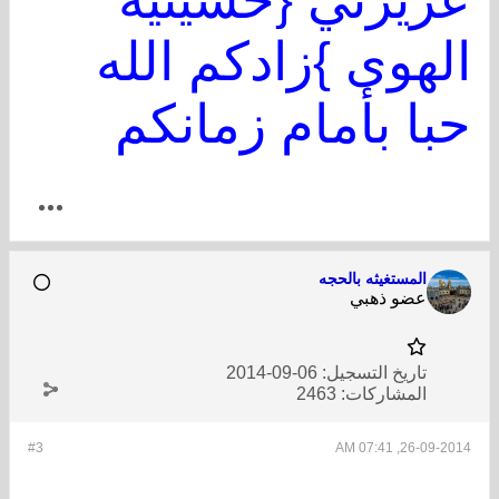
الهوى }زادكم الله
حبا بأمام زمانكم
المستغيثه بالحجه
عضو ذهبي
تاريخ التسجيل:
06-09-2014
المشاركات:
2463
#3
26-09-2014, 07:41 AM