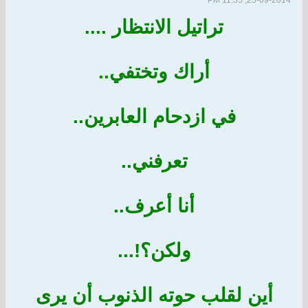
25-09-2014, 11:55 PM
تراتيل الانتظار ....
أراك وتختفي..
في ازدحام العابرين..
تعرفني..
أنا أعرف..
ولكن؟!...
أين لقلب حوته الذنوب أن يرى