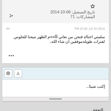
تاريخ التسجيل:
06-10-2014
المشاركات:
71
#4
14-10-2014, 10:36 PM
سلمتي اختااه فنحن من نعاني اآï»»م الظهر نتيجتا للجلوس
لفترات طويلةموفقين ان شاء الله..
إكتب شيئا...
التحقق