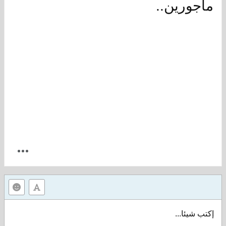
مأجورين..
إكتب شيئا...