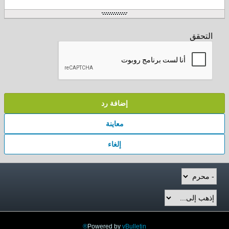
التحقق
إضافة رد
معاينة
إلغاء
Powered by
vBulletin®