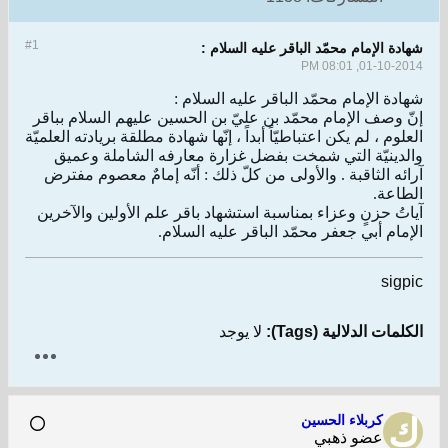
#1
شهادة الإمام محمّد الباقر عليه السلام :
01-10-2014, 08:01 PM
شهادة الإمام محمّد الباقر عليه السلام :
إنّ وصف الإمام محمّد بن عليّ بن الحسين عليهم السلام بباقر
العلوم ، لم يكن اعتباطيّاً أبداً ، إنّها شهادة مطلقة بريادته العلميّة
والدينيّة التي شمخت بفضل غزارة معارفه الشاملة وعميق
آرائه الثاقبة . والأولى من كلّ ذلك : أنّه إمامٌ معصوم مفترض
الطاعة.
آياتُ حزنٍ وعزاء بمناسبة استشهاد باقر علم الأولين والآخرين
الإمام أبي جعفر محمّد الباقر عليه السلام.
sigpic
الكلمات الدلالية (Tags):
لا يوجد
كربلاء الحسين
عضو ذهبي